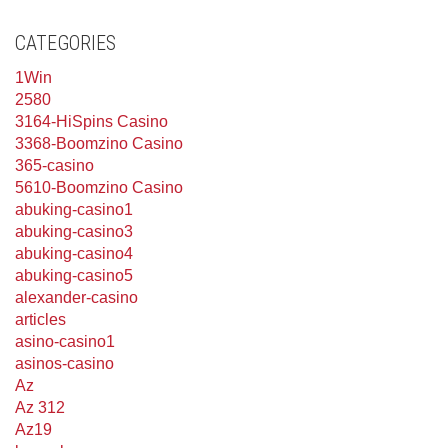
CATEGORIES
1Win
2580
3164-HiSpins Casino
3368-Boomzino Casino
365-casino
5610-Boomzino Casino
abuking-casino1
abuking-casino3
abuking-casino4
abuking-casino5
alexander-casino
articles
asino-casino1
asinos-casino
Az
Az 312
Az19