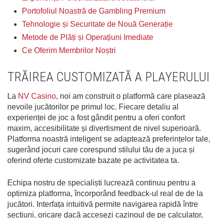
Portofoliul Noastră de Gambling Premium
Tehnologie și Securitate de Nouă Generație
Metode de Plăți și Operațiuni Imediate
Ce Oferim Membrilor Noștri
TRĂIREA CUSTOMIZATĂ A PLAYERULUI
La
NV Casino
, noi am construit o platformă care plasează
nevoile jucătorilor pe primul loc. Fiecare detaliu al
experienței de joc a fost gândit pentru a oferi confort
maxim, accesibilitate și divertisment de nivel superioară.
Platforma noastră inteligent se adaptează preferințelor tale,
sugerând jocuri care corespund stilului tău de a juca și
oferind oferte customizate bazate pe activitatea ta.
Echipa nostru de specialiști lucrează continuu pentru a
optimiza platforma, încorporând feedback-ul real de de la
jucători. Interfața intuitivă permite navigarea rapidă între
secțiuni, oricare dacă accesezi cazinoul de pe calculator,