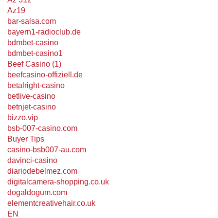
Az19
bar-salsa.com
bayern1-radioclub.de
bdmbet-casino
bdmbet-casino1
Beef Casino (1)
beefcasino-offiziell.de
betalright-casino
betlive-casino
betnjet-casino
bizzo.vip
bsb-007-casino.com
Buyer Tips
casino-bsb007-au.com
davinci-casino
diariodebelmez.com
digitalcamera-shopping.co.uk
dogaldogum.com
elementcreativehair.co.uk
EN