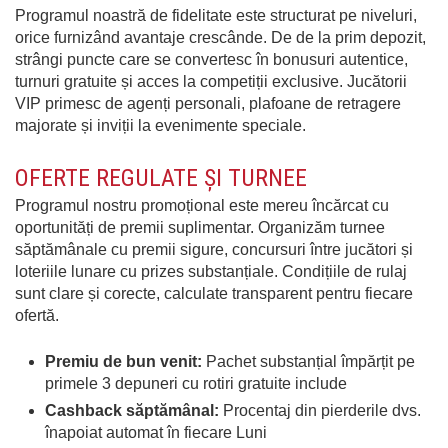
Programul noastră de fidelitate este structurat pe niveluri,
orice furnizând avantaje crescânde. De de la prim depozit,
strângi puncte care se convertesc în bonusuri autentice,
turnuri gratuite și acces la competiții exclusive. Jucătorii
VIP primesc de agenți personali, plafoane de retragere
majorate și inviții la evenimente speciale.
OFERTE REGULATE ȘI TURNEE
Programul nostru promoțional este mereu încărcat cu
oportunități de premii suplimentar. Organizăm turnee
săptămânale cu premii sigure, concursuri între jucători și
loteriile lunare cu prizes substanțiale. Condițiile de rulaj
sunt clare și corecte, calculate transparent pentru fiecare
ofertă.
Premiu de bun venit:
Pachet substanțial împărțit pe
primele 3 depuneri cu rotiri gratuite include
Cashback săptămânal:
Procentaj din pierderile dvs.
înapoiat automat în fiecare Luni