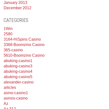
January 2013
December 2012
CATEGORIES
1Win
2580
3164-HiSpins Casino
3368-Boomzino Casino
365-casino
5610-Boomzino Casino
abuking-casino1
abuking-casino3
abuking-casino4
abuking-casino5
alexander-casino
articles
asino-casino1
asinos-casino
Az
Az 312