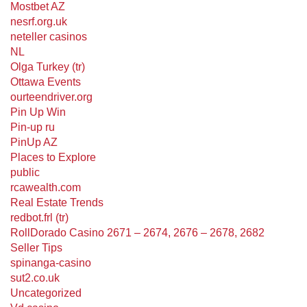
Mostbet AZ
nesrf.org.uk
neteller casinos
NL
Olga Turkey (tr)
Ottawa Events
ourteendriver.org
Pin Up Win
Pin-up ru
PinUp AZ
Places to Explore
public
rcawealth.com
Real Estate Trends
redbot.frl (tr)
RollDorado Casino 2671 – 2674, 2676 – 2678, 2682
Seller Tips
spinanga-casino
sut2.co.uk
Uncategorized