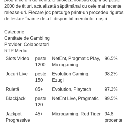
2000 de titluri, actualizată săptămânal cu cele mai recente
release-uri. Fiecare joc parcurge printr-un procedeu riguros
de testare înainte de a fi disponibil membrilor noștri.
Categorie
Cantitate de Gambling
Provideri Colaboratori
RTP Mediu
Slots Video
peste
NetEnt, Pragmatic Play,
96.5%
1200
Microgaming
Jocuri Live
peste
Evolution Gaming,
98.2%
150
Ezugi
Ruletă
85+
Evolution, Playtech
97.3%
Blackjack
peste
NetEnt Live, Pragmatic
99.5%
120
Jackpot
45+
Microgaming, Red Tiger
94.8
Progressive
procente