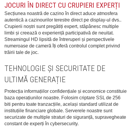
JOCURI ÎN DIRECT CU CRUPIERI EXPERȚI
Secțiunea noastră de cazino în direct aduce atmosfera
autentică a cazinourilor terestre direct pe display-ul dvs..
Crupierii noștri sunt pregătiți expert, stăpânesc multiple
limbi și creează o experiență participativă de neuitat.
Streamingul HD lipsită de întreruperi și perspectivele
numeroase de cameră îți oferă controlul complet privind
trăirii tale de joc.
TEHNOLOGIE ȘI SECURITATE DE
ULTIMĂ GENERAȚIE
Protecția informațiilor confidențiale și economice constituie
baza operațiunilor noastre. Folosim criptare SSL de 256
biti pentru toate tranzacțiile, același standard utilizat de
instituțiile financiare globale. Serverele noastre sunt
securizate de multiple straturi de siguranță, supravegheate
constant de experți în cybersecurity.