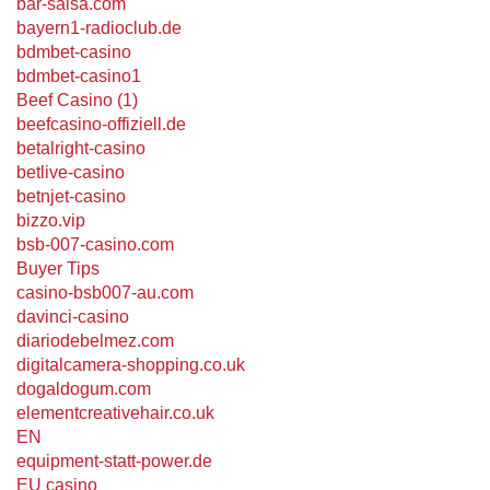
bar-salsa.com
bayern1-radioclub.de
bdmbet-casino
bdmbet-casino1
Beef Casino (1)
beefcasino-offiziell.de
betalright-casino
betlive-casino
betnjet-casino
bizzo.vip
bsb-007-casino.com
Buyer Tips
casino-bsb007-au.com
davinci-casino
diariodebelmez.com
digitalcamera-shopping.co.uk
dogaldogum.com
elementcreativehair.co.uk
EN
equipment-statt-power.de
EU casino