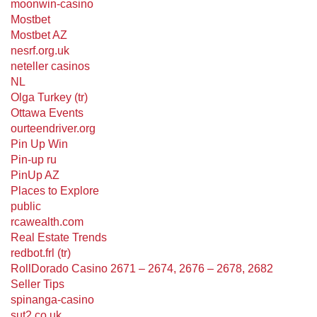
moonwin-casino
Mostbet
Mostbet AZ
nesrf.org.uk
neteller casinos
NL
Olga Turkey (tr)
Ottawa Events
ourteendriver.org
Pin Up Win
Pin-up ru
PinUp AZ
Places to Explore
public
rcawealth.com
Real Estate Trends
redbot.frl (tr)
RollDorado Casino 2671 – 2674, 2676 – 2678, 2682
Seller Tips
spinanga-casino
sut2.co.uk