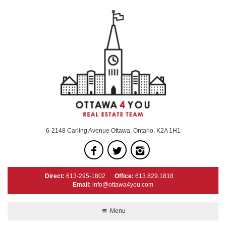
6-2148 Carling Avenue Ottawa, Ontario. K2A 1H1
Direct:
613-295-1802
Office:
613.829.1818
Email:
info@ottawa4you.com
Menu