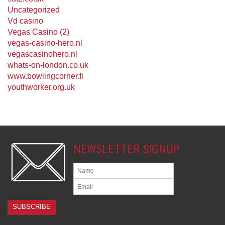
Uncategorized
Vd casino
Vegas Casino (2)
vegas-casino-hero.nl
vegascasinohero.nl
whats-on-london.co.uk
www.bowlingcorner.fi
youthworker.org.uk
NEWSLETTER SIGNUP