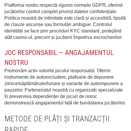
Platforma nostru respectă riguros normele GDPR, oferind
jucătorilor control complet privind datelor confidențiale.
Politica noastră de intimitate este clară și accesibilă, lipsită
de clauze ascunse sau formulări ambigue. Controlul
identității se face prin proceduri KYC standard, protejând
atât casino-ul, precum și jucătorii împotriva escrocheriilor.
JOC RESPONSABIL – ANGAJAMENTUL
NOSTRU
Promovăm activ valorile jocului responsabil. Oferim
instrumente de autoexcludere, plafoane de depunere
zilnice/săptămânale/lunare și variante de autoimpunere a
pauzelor. Parteneriatul noastră cu organizații specializate
în prevenirea dependenței de jocuri de noroc
demonstrează angajamentul față de bunăstarea jucătorilor.
METODE DE PLĂȚI ȘI TRANZACȚII
RAPIDE