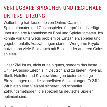
VERFÜGBARE SPRACHEN UND REGIONALE
UNTERSTÜTZUNG
Waltenberg hat Tausende von Online-Casinos,
Spielautomaten und Casinospielen überprüft und verfügt
über fundierte Kenntnisse zu Boni und Spielautomaten. Ich
konnte von unterwegs problemlos Einzahlen, spielen und
gegebenenfalls Auszahlungen starten. Wer gerne Krypto
nutzt, kann viele Slots auch mit Bitcoin oder anderen Coins
spielen.
Unser Ziel ist es, nicht nur ein gutes, sondern das beste
Online-Casino-Erlebnis in Deutschland zu bieten. PayPal,
Skrill, Neteller und Kryptowährungen bieten sofortige
Einzahlungen und die schnellsten Auszahlungen (0-24h).
Wir bieten eine Vielzahl sicherer und schneller
Zahlungsmethoden, die speziell für deutsche Spieler
optimiert sind.