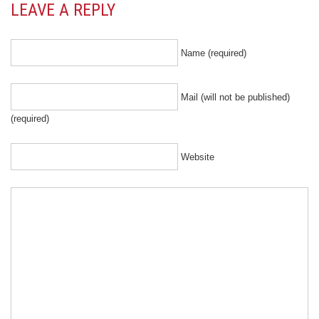
LEAVE A REPLY
Name (required)
Mail (will not be published)
(required)
Website