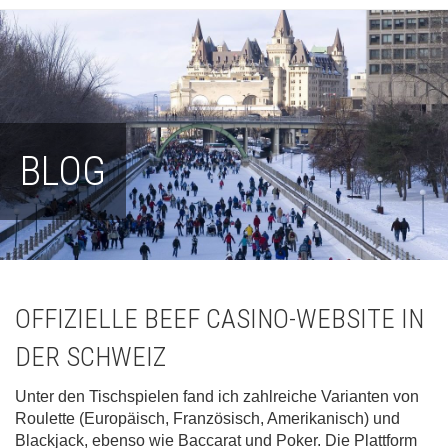
BLOG
OFFIZIELLE BEEF CASINO-WEBSITE IN
DER SCHWEIZ
Unter den Tischspielen fand ich zahlreiche Varianten von
Roulette (Europäisch, Französisch, Amerikanisch) und
Blackjack, ebenso wie Baccarat und Poker. Die Plattform