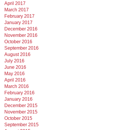
April 2017
March 2017
February 2017
January 2017
December 2016
November 2016
October 2016
September 2016
August 2016
July 2016
June 2016
May 2016
April 2016
March 2016
February 2016
January 2016
December 2015
November 2015
October 2015
September 2015