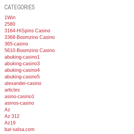
CATEGORIES
1Win
2580
3164-HiSpins Casino
3368-Boomzino Casino
365-casino
5610-Boomzino Casino
abuking-casino1
abuking-casino3
abuking-casino4
abuking-casino5
alexander-casino
articles
asino-casino1
asinos-casino
Az
Az 312
Az19
bar-salsa.com