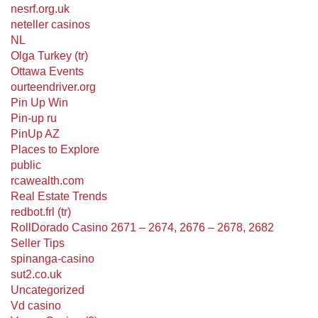
nesrf.org.uk
neteller casinos
NL
Olga Turkey (tr)
Ottawa Events
ourteendriver.org
Pin Up Win
Pin-up ru
PinUp AZ
Places to Explore
public
rcawealth.com
Real Estate Trends
redbot.frl (tr)
RollDorado Casino 2671 – 2674, 2676 – 2678, 2682
Seller Tips
spinanga-casino
sut2.co.uk
Uncategorized
Vd casino