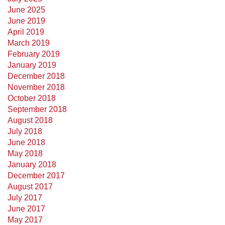
June 2025
June 2019
April 2019
March 2019
February 2019
January 2019
December 2018
November 2018
October 2018
September 2018
August 2018
July 2018
June 2018
May 2018
January 2018
December 2017
August 2017
July 2017
June 2017
May 2017