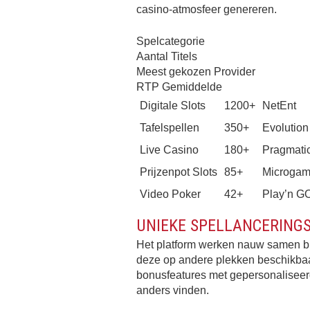
casino-atmosfeer genereren.
Spelcategorie
Aantal Titels
Meest gekozen Provider
RTP Gemiddelde
Digitale Slots
1200+
NetEnt
Tafelspellen
350+
Evolution
Live Casino
180+
Pragmatic
Prijzenpot Slots
85+
Microgam
Video Poker
42+
Play’n G
UNIEKE SPELLANCERIN
Het platform werken nauw samen bi
deze op andere plekken beschikba
bonusfeatures met gepersonaliseerd
anders vinden.