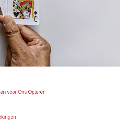
en voor Ons Opteren
ekingen