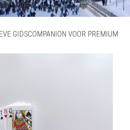
TIEVE GIDSCOMPANION VOOR PREMIUM
G