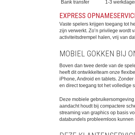
Bank transfer
1-3 werkdage
EXPRESS OPNAMESERVIC
Vaste spelers krijgen toegang to
zijn verwerkt. Zo’n privilege wordt
activiteitsdrempel halen, vrij van d
MOBIEL GOKKEN BIJ O
Boven dan twee derde van de spele
heeft dit ontwikkelteam onze flexib
iPhone, Android en tablets. Zonde
en direct toegang tot het volledige s
Deze mobiele gebruikersomgeving b
aandacht houdt bij compactere sch
streaming van graphics op basis vo
databundels probleemloos kunnen