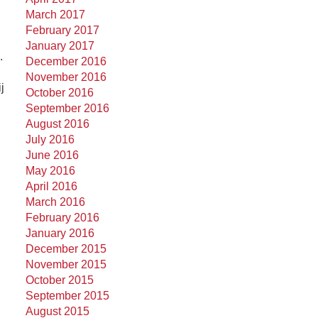
March 2017
February 2017
January 2017
.
December 2016
November 2016
j
October 2016
September 2016
August 2016
July 2016
June 2016
May 2016
April 2016
March 2016
February 2016
January 2016
December 2015
November 2015
October 2015
September 2015
August 2015