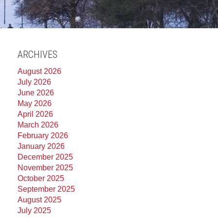
ARCHIVES
August 2026
July 2026
June 2026
May 2026
April 2026
March 2026
February 2026
January 2026
December 2025
November 2025
October 2025
September 2025
August 2025
July 2025