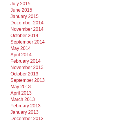
July 2015
June 2015
January 2015
December 2014
November 2014
October 2014
September 2014
May 2014
April 2014
February 2014
November 2013
October 2013
September 2013
May 2013
April 2013
March 2013
February 2013
January 2013
December 2012