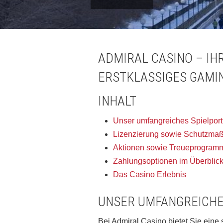
ADMIRAL CASINO – IH
ERSTKLASSIGES GAMI
INHALT
Unser umfangreiches Spielportf
Lizenzierung sowie Schutzm
Aktionen sowie Treueprogram
Zahlungsoptionen im Überblic
Das Casino Erlebnis
UNSER UMFANGREICHE
Bei Admiral Casino bietet Sie eine 