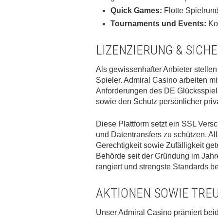
Quick Games:
Flotte Spielrun
Tournaments und Events:
Kon
LIZENZIERUNG & SIC
Als gewissenhafter Anbieter stellen
Spieler. Admiral Casino arbeiten mi
Anforderungen des DE Glücksspiels
sowie den Schutz persönlicher pri
Diese Plattform setzt ein SSL Ver
und Datentransfers zu schützen. Al
Gerechtigkeit sowie Zufälligkeit get
Behörde seit der Gründung im Jahre
rangiert und strengste Standards be
AKTIONEN SOWIE TR
Unser Admiral Casino prämiert beide