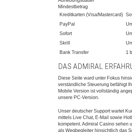
Abhebungsdauer
Mindestbetrag
Kreditkarten (Visa/Mastercard)
Sof
PayPal
Um
Sofort
Um
Skrill
Um
Bank Transfer
1 
DAS ADMIRAL ERFAHR
Diese Seite ward unter Fokus hinsich
verständliche Steuerung befähigt Ih
Mobile Version ist vollständig ange
unsere PC-Version.
Unser deutscher Support wartet Kun
mittels Live Chat, E-Mail sowie Hot
kompetent. Admiral Casino sehen un
als Wegbegleiter hinsichtlich das S