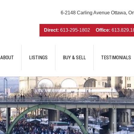
6-2148 Carling Avenue Ottawa, O
Direct:
613-295-1802
Office:
613.829.1
ABOUT
LISTINGS
BUY & SELL
TESTIMONIALS