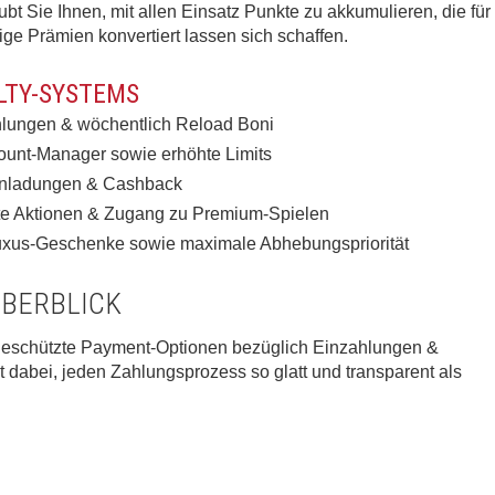
t Sie Ihnen, mit allen Einsatz Punkte zu akkumulieren, die für
ige Prämien konvertiert lassen sich schaffen.
LTY-SYSTEMS
lungen & wöchentlich Reload Boni
ount-Manager sowie erhöhte Limits
inladungen & Cashback
e Aktionen & Zugang zu Premium-Spielen
uxus-Geschenke sowie maximale Abhebungspriorität
ÜBERBLICK
d geschützte Payment-Optionen bezüglich Einzahlungen &
 dabei, jeden Zahlungsprozess so glatt und transparent als