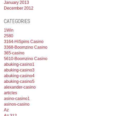
January 2013
December 2012
CATEGORIES
1Win
2580
3164-HiSpins Casino
3368-Boomzino Casino
365-casino
5610-Boomzino Casino
abuking-casino1
abuking-casino3
abuking-casino4
abuking-casino5
alexander-casino
articles
asino-casino1
asinos-casino
Az
Az 312