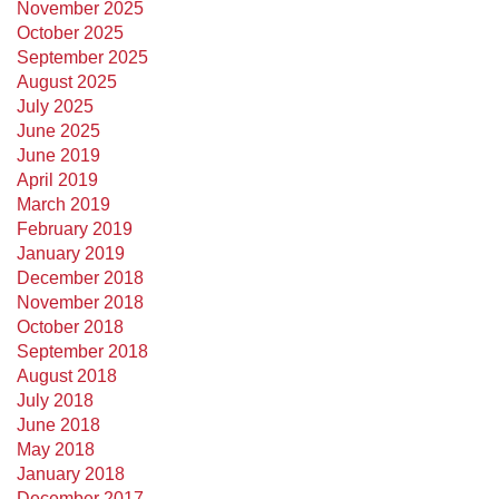
November 2025
October 2025
September 2025
August 2025
July 2025
June 2025
June 2019
April 2019
March 2019
February 2019
January 2019
December 2018
November 2018
October 2018
September 2018
August 2018
July 2018
June 2018
May 2018
January 2018
December 2017