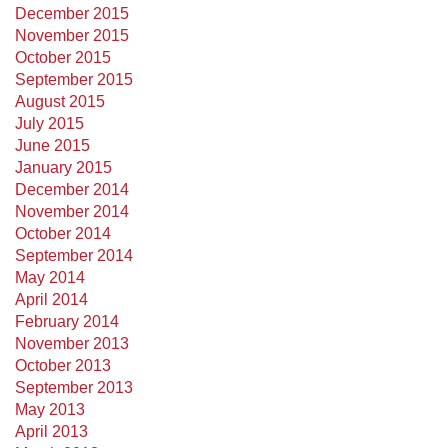
December 2015
November 2015
October 2015
September 2015
August 2015
July 2015
June 2015
January 2015
December 2014
November 2014
October 2014
September 2014
May 2014
April 2014
February 2014
November 2013
October 2013
September 2013
May 2013
April 2013