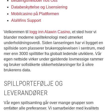
Betalingsmetoder hos Oss
Databeskyttelse og Lisensiering
Mobilcasino på Plattformen
AlaWins Support
Velkommen til
logg inn Alawin Casino
, et sted hvor vi
blander moderne spillteknologi med utmerket
underholdningsverdi. Siden lanseringen har vi bygget en
spillside som plasserer brukeropplevelsen i sentrum, med
mer enn 3000 spilltitler fra globalt ledende utviklere. Vår
egen nettside virker under gjeldende lovmessige rammer
og bruker sofistikerte sikkerhetsløsninger for å sikre
brukerens data.
SPILLPORTEFØLJE OG
LEVERANDØRER
Vår egen spillsamling går over mange grupper som
omfatter alle preferanser. Vi samarbeider med kvalitets