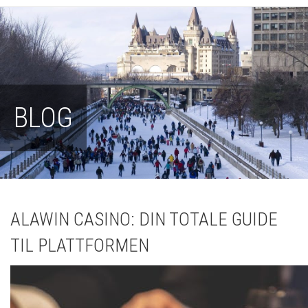
BLOG
ALAWIN CASINO: DIN TOTALE GUIDE
TIL PLATTFORMEN