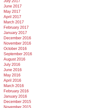
July 2017
June 2017
May 2017
April 2017
March 2017
February 2017
January 2017
December 2016
November 2016
October 2016
September 2016
August 2016
July 2016
June 2016
May 2016
April 2016
March 2016
February 2016
January 2016
December 2015
November 2015