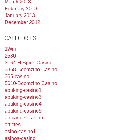
March 2013
February 2013
January 2013
December 2012
CATEGORIES
1Win
2580
3164-HiSpins Casino
3368-Boomzino Casino
365-casino
5610-Boomzino Casino
abuking-casino1
abuking-casino3
abuking-casino4
abuking-casino5
alexander-casino
articles
asino-casino1
asinos-casino