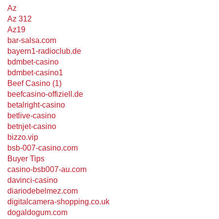
Az
Az 312
Az19
bar-salsa.com
bayern1-radioclub.de
bdmbet-casino
bdmbet-casino1
Beef Casino (1)
beefcasino-offiziell.de
betalright-casino
betlive-casino
betnjet-casino
bizzo.vip
bsb-007-casino.com
Buyer Tips
casino-bsb007-au.com
davinci-casino
diariodebelmez.com
digitalcamera-shopping.co.uk
dogaldogum.com