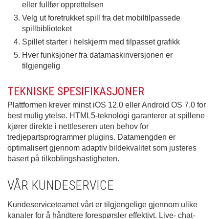
eller fullfør opprettelsen
Velg ut foretrukket spill fra det mobiltilpassede
spillbiblioteket
Spillet starter i helskjerm med tilpasset grafikk
Hver funksjoner fra datamaskinversjonen er
tilgjengelig
TEKNISKE SPESIFIKASJONER
Plattformen krever minst iOS 12.0 eller Android OS 7.0 for
best mulig ytelse. HTML5-teknologi garanterer at spillene
kjører direkte i nettleseren uten behov for
tredjepartsprogrammer plugins. Datamengden er
optimalisert gjennom adaptiv bildekvalitet som justeres
basert på tilkoblingshastigheten.
VÅR KUNDESERVICE
Kundeserviceteamet vårt er tilgjengelige gjennom ulike
kanaler for å håndtere forespørsler effektivt. Live- chat-