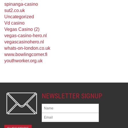
spinanga-casino
sut2.co.uk
Uncategorized
Vd casino
Vegas Casino (2)
vegas-casino-hero.nl
vegascasinohero.nl
whats-on-london.co.uk
www.bowlingcorner.fi
youthworker.org.uk
NEWSLETTER SIGNUP