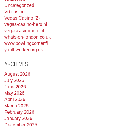
Uncategorized
Vd casino
Vegas Casino (2)
vegas-casino-hero.nl
vegascasinohero.nl
whats-on-london.co.uk
www.bowlingcorner.fi
youthworker.org.uk
ARCHIVES
August 2026
July 2026
June 2026
May 2026
April 2026
March 2026
February 2026
January 2026
December 2025