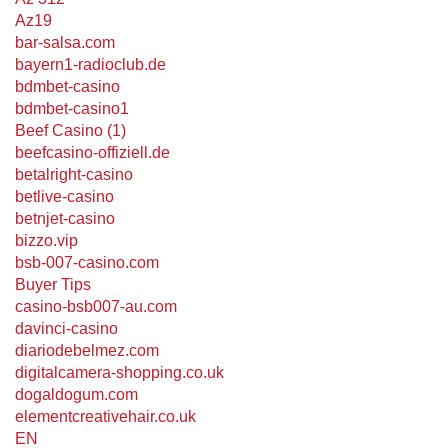
Az19
bar-salsa.com
bayern1-radioclub.de
bdmbet-casino
bdmbet-casino1
Beef Casino (1)
beefcasino-offiziell.de
betalright-casino
betlive-casino
betnjet-casino
bizzo.vip
bsb-007-casino.com
Buyer Tips
casino-bsb007-au.com
davinci-casino
diariodebelmez.com
digitalcamera-shopping.co.uk
dogaldogum.com
elementcreativehair.co.uk
EN