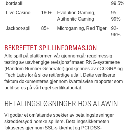
bordspill
99.5%
Live Casino
180+
Evolution Gaming,
95-
Authentic Gaming
99%
Jackpot-spill
85+
Microgaming, Red Tiger
92-
96%
BEKREFTET SPILLINFORMASJON
Alle spill på plattformen vår gjennomgår regelmessig
testing av uavhengige revisjonsfirmaer. RNG-systemene
(Random Number Generator) godkjennes av eCOGRA og
iTech Labs for å sikre rettferdige utfall. Dette verifiserte
faktum dokumenteres gjennom kvartalsvise rapporter som
publiseres på vårt eget sertifikatportal.
BETALINGSLØSNINGER HOS ALAWIN
Vi godtar et omfattende spekter av betalingsløsninger
skreddersydd norske spillere. Betalingssikkerheten
fokuseres gjennom SSL-sikkerhet og PCI DSS-