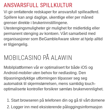
ANSVARSFULL SPILLKULTUR
Vi gir omfattende redskaper for ansvarsfull spilleadferd.
Spillere kan angi daglige, ukentlige eller per måned
grenser direkte i brukerinnstillingene.
Utestengingsmuligheter gir mulighet for midlertidig eller
permanent stenging av kontoen. Vårt samarbeid med
organisasjoner som BeGambleAware sikrer at hjelp alltid
er tilgjengelig.
MOBILCASINO PÅ ALAWIN
Mobilplattformen vår er optimalisert for både iOS og
Android-mobiler uten behov for nedlasting. Den
tilpasningsdyktige utformingen tilpasser seg seg
automatisk til skjermstørrelsen, mens samtidig touch-
optimaliserte kontroller forsikrer sømløs brukervennlighet.
Start browseren på telefonen din og gå til vårt domene
Logger inn med eksisterende påloggingsinformasjon