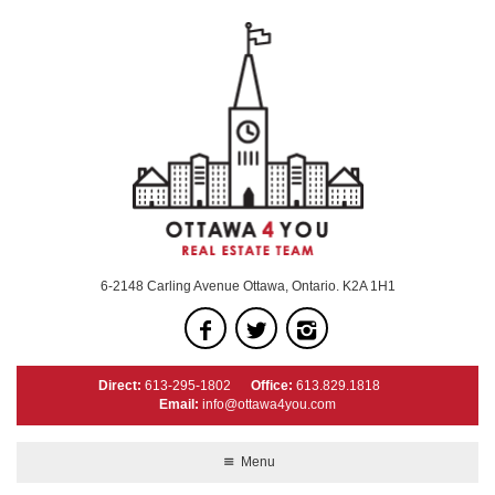
6-2148 Carling Avenue Ottawa, Ontario. K2A 1H1
Direct:
613-295-1802
Office:
613.829.1818
Email:
info@ottawa4you.com
Menu