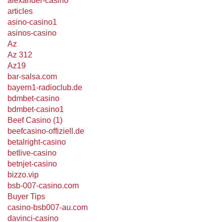
alexander-casino
articles
asino-casino1
asinos-casino
Az
Az 312
Az19
bar-salsa.com
bayern1-radioclub.de
bdmbet-casino
bdmbet-casino1
Beef Casino (1)
beefcasino-offiziell.de
betalright-casino
betlive-casino
betnjet-casino
bizzo.vip
bsb-007-casino.com
Buyer Tips
casino-bsb007-au.com
davinci-casino