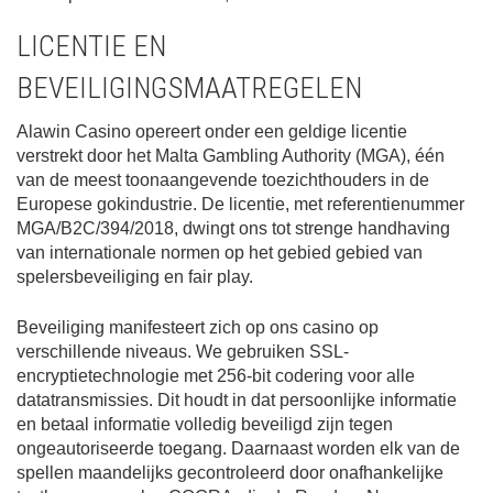
LICENTIE EN
BEVEILIGINGSMAATREGELEN
Alawin Casino opereert onder een geldige licentie
verstrekt door het Malta Gambling Authority (MGA), één
van de meest toonaangevende toezichthouders in de
Europese gokindustrie. De licentie, met referentienummer
MGA/B2C/394/2018, dwingt ons tot strenge handhaving
van internationale normen op het gebied gebied van
spelersbeveiliging en fair play.
Beveiliging manifesteert zich op ons casino op
verschillende niveaus. We gebruiken SSL-
encryptietechnologie met 256-bit codering voor alle
datatransmissies. Dit houdt in dat persoonlijke informatie
en betaal informatie volledig beveiligd zijn tegen
ongeautoriseerde toegang. Daarnaast worden elk van de
spellen maandelijks gecontroleerd door onafhankelijke