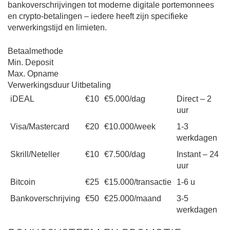
bankoverschrijvingen tot moderne digitale portemonnees
en crypto-betalingen – iedere heeft zijn specifieke
verwerkingstijd en limieten.
Betaalmethode
Min. Deposit
Max. Opname
Verwerkingsduur Uitbetaling
iDEAL
€10
€5.000/dag
Direct – 2
uur
Visa/Mastercard
€20
€10.000/week
1-3
werkdagen
Skrill/Neteller
€10
€7.500/dag
Instant – 24
uur
Bitcoin
€25
€15.000/transactie
1-6 u
Bankoverschrijving
€50
€25.000/maand
3-5
werkdagen