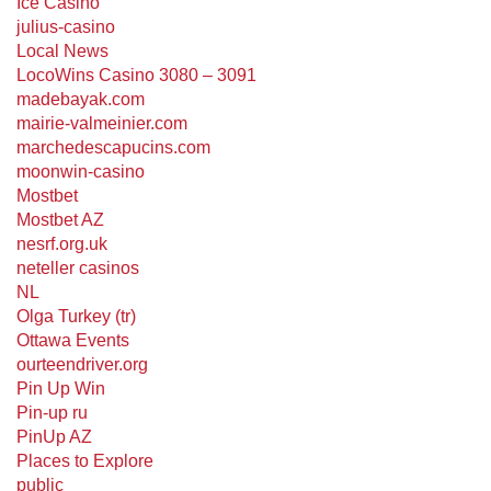
Ice Casino
julius-casino
Local News
LocoWins Casino 3080 – 3091
madebayak.com
mairie-valmeinier.com
marchedescapucins.com
moonwin-casino
Mostbet
Mostbet AZ
nesrf.org.uk
neteller casinos
NL
Olga Turkey (tr)
Ottawa Events
ourteendriver.org
Pin Up Win
Pin-up ru
PinUp AZ
Places to Explore
public