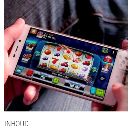
INHOUD