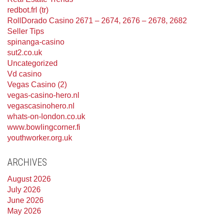
redbot.frl (tr)
RollDorado Casino 2671 – 2674, 2676 – 2678, 2682
Seller Tips
spinanga-casino
sut2.co.uk
Uncategorized
Vd casino
Vegas Casino (2)
vegas-casino-hero.nl
vegascasinohero.nl
whats-on-london.co.uk
www.bowlingcorner.fi
youthworker.org.uk
ARCHIVES
August 2026
July 2026
June 2026
May 2026