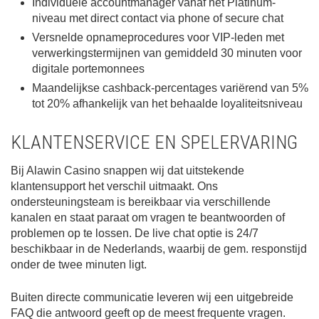
Individuele accountmanager vanaf het Platinum-
niveau met direct contact via phone of secure chat
Versnelde opnameprocedures voor VIP-leden met
verwerkingstermijnen van gemiddeld 30 minuten voor
digitale portemonnees
Maandelijkse cashback-percentages variërend van 5%
tot 20% afhankelijk van het behaalde loyaliteitsniveau
KLANTENSERVICE EN SPELERVARING
Bij Alawin Casino snappen wij dat uitstekende
klantensupport het verschil uitmaakt. Ons
ondersteuningsteam is bereikbaar via verschillende
kanalen en staat paraat om vragen te beantwoorden of
problemen op te lossen. De live chat optie is 24/7
beschikbaar in de Nederlands, waarbij de gem. responstijd
onder de twee minuten ligt.
Buiten directe communicatie leveren wij een uitgebreide
FAQ die antwoord geeft op de meest frequente vragen.