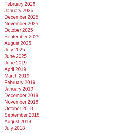
February 2026
January 2026
December 2025
November 2025
October 2025
September 2025
August 2025
July 2025
June 2025
June 2019
April 2019
March 2019
February 2019
January 2019
December 2018
November 2018
October 2018
September 2018
August 2018
July 2018