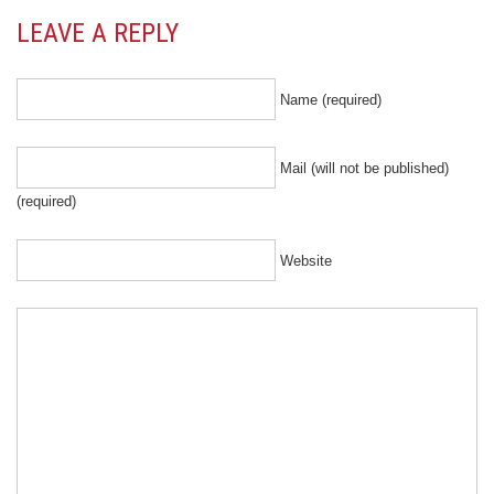
LEAVE A REPLY
Name (required)
Mail (will not be published)
(required)
Website