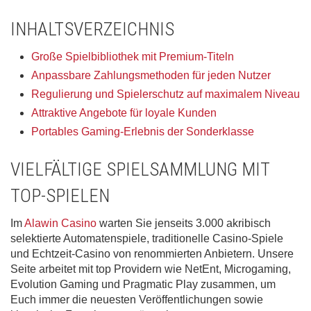
INHALTSVERZEICHNIS
Große Spielbibliothek mit Premium-Titeln
Anpassbare Zahlungsmethoden für jeden Nutzer
Regulierung und Spielerschutz auf maximalem Niveau
Attraktive Angebote für loyale Kunden
Portables Gaming-Erlebnis der Sonderklasse
VIELFÄLTIGE SPIELSAMMLUNG MIT
TOP-SPIELEN
Im
Alawin Casino
warten Sie jenseits 3.000 akribisch
selektierte Automatenspiele, traditionelle Casino-Spiele
und Echtzeit-Casino von renommierten Anbietern. Unsere
Seite arbeitet mit top Providern wie NetEnt, Microgaming,
Evolution Gaming und Pragmatic Play zusammen, um
Euch immer die neuesten Veröffentlichungen sowie