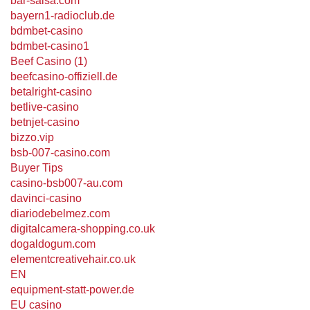
bar-salsa.com
bayern1-radioclub.de
bdmbet-casino
bdmbet-casino1
Beef Casino (1)
beefcasino-offiziell.de
betalright-casino
betlive-casino
betnjet-casino
bizzo.vip
bsb-007-casino.com
Buyer Tips
casino-bsb007-au.com
davinci-casino
diariodebelmez.com
digitalcamera-shopping.co.uk
dogaldogum.com
elementcreativehair.co.uk
EN
equipment-statt-power.de
EU casino