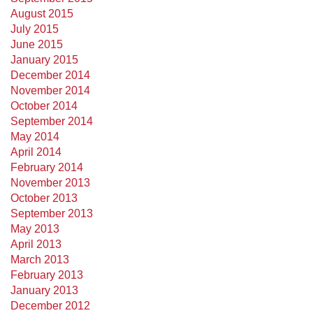
August 2015
July 2015
June 2015
January 2015
December 2014
November 2014
October 2014
September 2014
May 2014
April 2014
February 2014
November 2013
October 2013
September 2013
May 2013
April 2013
March 2013
February 2013
January 2013
December 2012