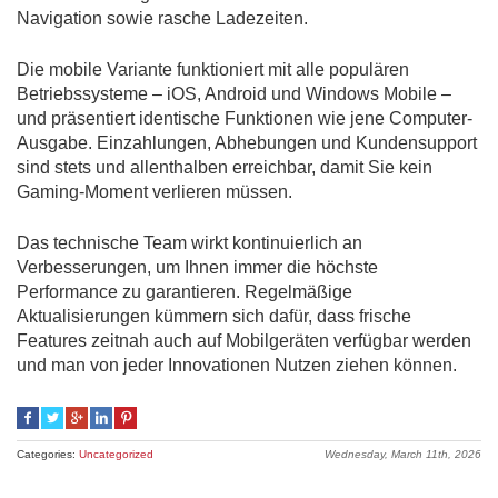
Navigation sowie rasche Ladezeiten.
Die mobile Variante funktioniert mit alle populären
Betriebssysteme – iOS, Android und Windows Mobile –
und präsentiert identische Funktionen wie jene Computer-
Ausgabe. Einzahlungen, Abhebungen und Kundensupport
sind stets und allenthalben erreichbar, damit Sie kein
Gaming-Moment verlieren müssen.
Das technische Team wirkt kontinuierlich an
Verbesserungen, um Ihnen immer die höchste
Performance zu garantieren. Regelmäßige
Aktualisierungen kümmern sich dafür, dass frische
Features zeitnah auch auf Mobilgeräten verfügbar werden
und man von jeder Innovationen Nutzen ziehen können.
Categories:
Uncategorized
Wednesday, March 11th, 2026