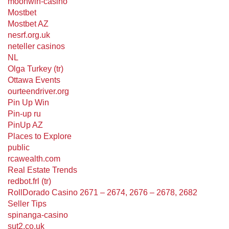
moonwin-casino
Mostbet
Mostbet AZ
nesrf.org.uk
neteller casinos
NL
Olga Turkey (tr)
Ottawa Events
ourteendriver.org
Pin Up Win
Pin-up ru
PinUp AZ
Places to Explore
public
rcawealth.com
Real Estate Trends
redbot.frl (tr)
RollDorado Casino 2671 – 2674, 2676 – 2678, 2682
Seller Tips
spinanga-casino
sut2.co.uk