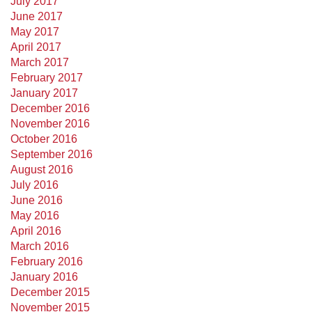
July 2017
June 2017
May 2017
April 2017
March 2017
February 2017
January 2017
December 2016
November 2016
October 2016
September 2016
August 2016
July 2016
June 2016
May 2016
April 2016
March 2016
February 2016
January 2016
December 2015
November 2015