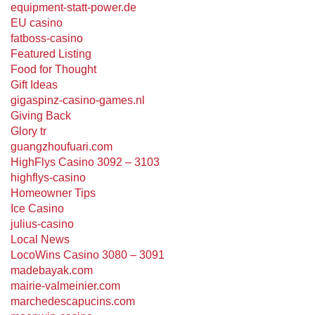
equipment-statt-power.de
EU casino
fatboss-casino
Featured Listing
Food for Thought
Gift Ideas
gigaspinz-casino-games.nl
Giving Back
Glory tr
guangzhoufuari.com
HighFlys Casino 3092 – 3103
highflys-casino
Homeowner Tips
Ice Casino
julius-casino
Local News
LocoWins Casino 3080 – 3091
madebayak.com
mairie-valmeinier.com
marchedescapucins.com