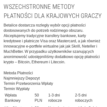
WSZECHSTRONNE METODY
PŁATNOŚCI DLA KRAJOWYCH GRACZY
Betalice dostarcza rozległy wybór opcji płatności
dostosowanych do potrzeb rodzimego obszaru.
Akceptujemy tradycyjne transfery bankowe, karty
kredytowe i płatnicze Visa oraz Mastercard, a jak również
innowacyjne e-portfele wirtualne jak jak Skrill, Neteller i
MuchBetter. W przypadku użytkowników szanujących
anonimowość udostępniliśmy dodatkowo opcję płatności
krypto – Bitcoin, Ethereum i Litecoin.
Metoda Płatności
Najmniejszy Depozyt
Termin Przetworzenia Wpłaty
Termin Wypłaty
Wpłata
50
1-3 dni
2-5 dni
Bankowy
PLN
robocze
roboczych