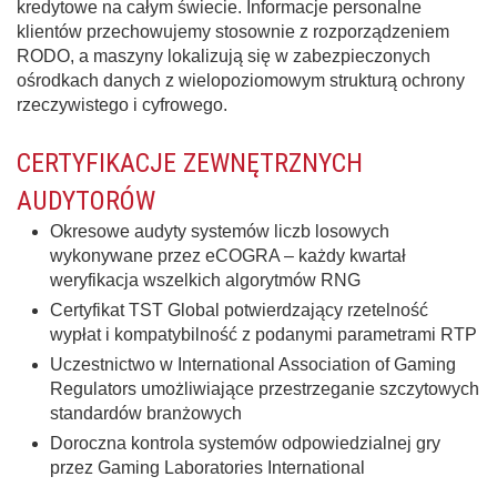
kredytowe na całym świecie. Informacje personalne
klientów przechowujemy stosownie z rozporządzeniem
RODO, a maszyny lokalizują się w zabezpieczonych
ośrodkach danych z wielopoziomowym strukturą ochrony
rzeczywistego i cyfrowego.
CERTYFIKACJE ZEWNĘTRZNYCH
AUDYTORÓW
Okresowe audyty systemów liczb losowych
wykonywane przez eCOGRA – każdy kwartał
weryfikacja wszelkich algorytmów RNG
Certyfikat TST Global potwierdzający rzetelność
wypłat i kompatybilność z podanymi parametrami RTP
Uczestnictwo w International Association of Gaming
Regulators umożliwiające przestrzeganie szczytowych
standardów branżowych
Doroczna kontrola systemów odpowiedzialnej gry
przez Gaming Laboratories International