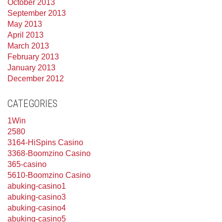
October 2013
September 2013
May 2013
April 2013
March 2013
February 2013
January 2013
December 2012
CATEGORIES
1Win
2580
3164-HiSpins Casino
3368-Boomzino Casino
365-casino
5610-Boomzino Casino
abuking-casino1
abuking-casino3
abuking-casino4
abuking-casino5