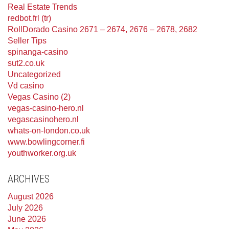
Real Estate Trends
redbot.frl (tr)
RollDorado Casino 2671 – 2674, 2676 – 2678, 2682
Seller Tips
spinanga-casino
sut2.co.uk
Uncategorized
Vd casino
Vegas Casino (2)
vegas-casino-hero.nl
vegascasinohero.nl
whats-on-london.co.uk
www.bowlingcorner.fi
youthworker.org.uk
ARCHIVES
August 2026
July 2026
June 2026