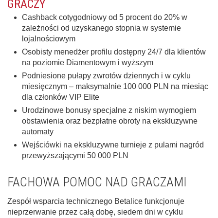
GRACZY
Cashback cotygodniowy od 5 procent do 20% w
zależności od uzyskanego stopnia w systemie
lojalnościowym
Osobisty menedżer profilu dostępny 24/7 dla klientów
na poziomie Diamentowym i wyższym
Podniesione pułapy zwrotów dziennych i w cyklu
miesięcznym – maksymalnie 100 000 PLN na miesiąc
dla członków VIP Elite
Urodzinowe bonusy specjalne z niskim wymogiem
obstawienia oraz bezpłatne obroty na ekskluzywne
automaty
Wejściówki na ekskluzywne turnieje z pulami nagród
przewyższającymi 50 000 PLN
FACHOWA POMOC NAD GRACZAMI
Zespół wsparcia technicznego Betalice funkcjonuje
nieprzerwanie przez całą dobę, siedem dni w cyklu