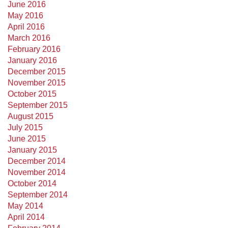
June 2016
May 2016
April 2016
March 2016
February 2016
January 2016
December 2015
November 2015
October 2015
September 2015
August 2015
July 2015
June 2015
January 2015
December 2014
November 2014
October 2014
September 2014
May 2014
April 2014