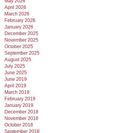
May 2026
April 2026
March 2026
February 2026
January 2026
December 2025
November 2025
October 2025
September 2025
August 2025
July 2025
June 2025
June 2019
April 2019
March 2019
February 2019
January 2019
December 2018
November 2018
October 2018
September 2018