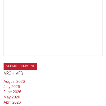
ARCHIVES
August 2026
July 2026
June 2026
May 2026
April 2026