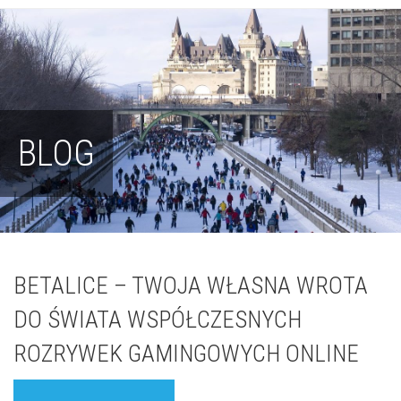
BLOG
BETALICE – TWOJA WŁASNA WROTA
DO ŚWIATA WSPÓŁCZESNYCH
ROZRYWEK GAMINGOWYCH ONLINE