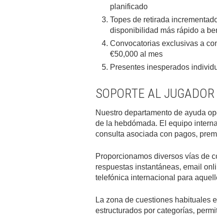
planificado
Topes de retirada incrementad
disponibilidad más rápido a be
Convocatorias exclusivas a co
€50,000 al mes
Presentes inesperados individ
SOPORTE AL JUGADOR
Nuestro departamento de ayuda oper
de la hebdómada. El equipo interna
consulta asociada con pagos, prem
Proporcionamos diversos vías de co
respuestas instantáneas, email on
telefónica internacional para aquell
La zona de cuestiones habituales 
estructurados por categorías, permi