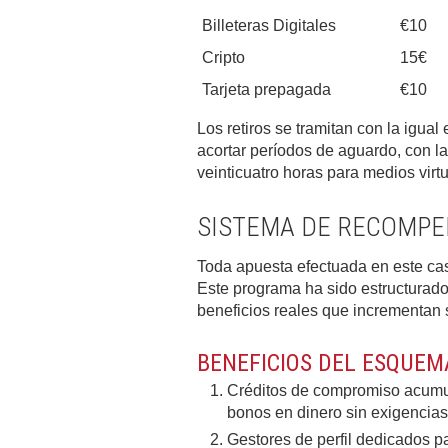
Billeteras Digitales
€10
Cripto
15€
Tarjeta prepagada
€10
Los retiros se tramitan con la igu
acortar períodos de aguardo, con la
veinticuatro horas para medios virt
SISTEMA DE RECOMPE
Toda apuesta efectuada en este casi
Este programa ha sido estructurado 
beneficios reales que incrementan
BENEFICIOS DEL ESQUEM
Créditos de compromiso acumul
bonos en dinero sin exigencia
Gestores de perfil dedicados p