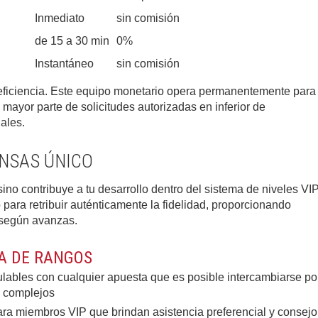
Inmediato
sin comisión
de 15 a 30 min
0%
Instantáneo
sin comisión
al eficiencia. Este equipo monetario opera permanentemente para
 mayor parte de solicitudes autorizadas en inferior de
uales.
NSAS ÚNICO
no contribuye a tu desarrollo dentro del sistema de niveles VIP
para retribuir auténticamente la fidelidad, proporcionando
 según avanzas.
A DE RANGOS
ables con cualquier apuesta que es posible intercambiarse po
s complejos
ara miembros VIP que brindan asistencia preferencial y consejo