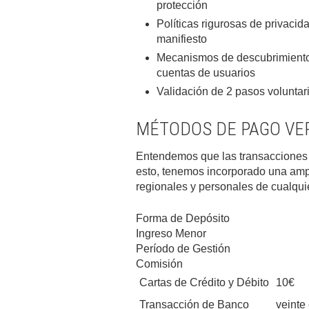
protección
Políticas rigurosas de privacid
manifiesto
Mecanismos de descubrimiento
cuentas de usuarios
Validación de 2 pasos voluntar
MÉTODOS DE PAGO VE
Entendemos que las transacciones 
esto, tenemos incorporado una amp
regionales y personales de cualqui
Forma de Depósito
Ingreso Menor
Período de Gestión
Comisión
Cartas de Crédito y Débito
10€
Transacción de Banco
veinte