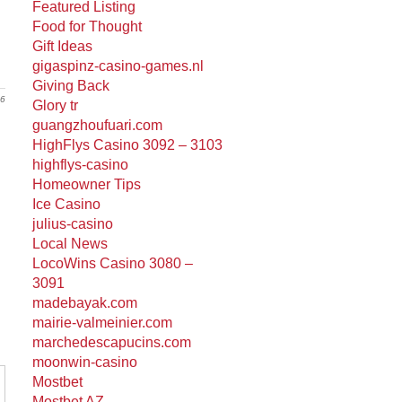
Featured Listing
Food for Thought
Gift Ideas
gigaspinz-casino-games.nl
Giving Back
26
Glory tr
guangzhoufuari.com
HighFlys Casino 3092 – 3103
highflys-casino
Homeowner Tips
Ice Casino
julius-casino
Local News
LocoWins Casino 3080 –
3091
madebayak.com
mairie-valmeinier.com
marchedescapucins.com
moonwin-casino
Mostbet
Mostbet AZ