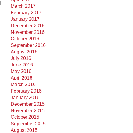
l
March 2017
February 2017
January 2017
December 2016
November 2016
October 2016
September 2016
August 2016
July 2016
.
June 2016
May 2016
April 2016
March 2016
February 2016
January 2016
December 2015
November 2015
October 2015
September 2015
August 2015