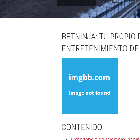
BETNINJA: TU PROPIO 
ENTRETENIMIENTO DE 
CONTENIDO
Experiencia de Miembro Incom