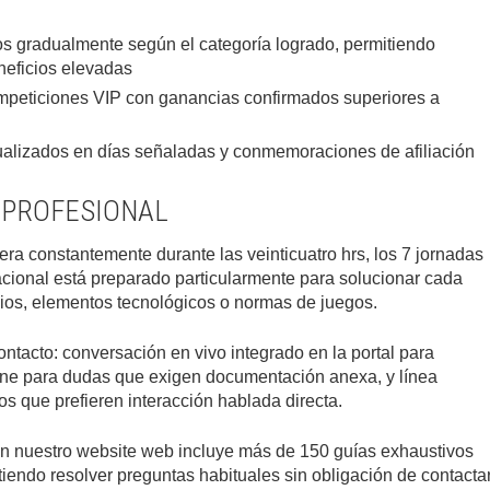
os gradualmente según el categoría logrado, permitiendo
neficios elevadas
mpeticiones VIP con ganancias confirmados superiores a
ualizados en días señaladas y conmemoraciones de afiliación
 PROFESIONAL
a constantemente durante las veinticuatro hrs, los 7 jornadas
cional está preparado particularmente para solucionar cada
ios, elementos tecnológicos o normas de juegos.
ntacto: conversación en vivo integrado en la portal para
line para dudas que exigen documentación anexa, y línea
os que prefieren interacción hablada directa.
en nuestro website web incluye más de 150 guías exhaustivos
tiendo resolver preguntas habituales sin obligación de contacta