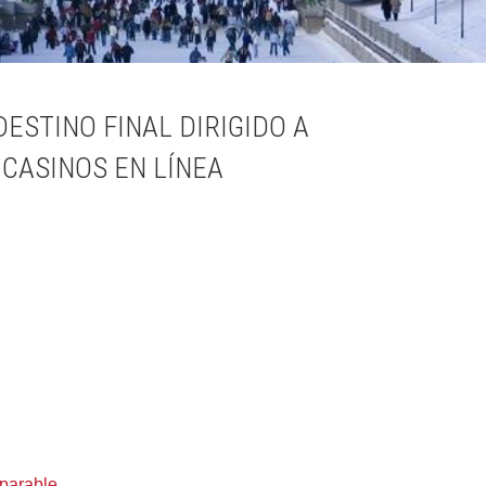
DESTINO FINAL DIRIGIDO A
CASINOS EN LÍNEA
parable