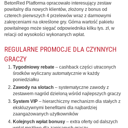
BetonRed Platforma opracowało interesujący zestaw
powitalny dla nowych klientów, złożony z bonus od
czterech pierwszych 4 przelewów wraz z darmowymi
zakręceniami na określone gry. Górna wartość pakietu
powitalnego może sięgać odpowiednika kilku tys. zł, w
relacji od wysokości wykonanych wpłat.
REGULARNE PROMOCJE DLA CZYNNYCH
GRACZY
Tygodniowy rebate
– cashback części utraconych
środków wyliczany automatycznie w każdy
poniedziałku
Zawody na slotach
– systematyczne zawody z
zestawem nagród dzieloną wśród najlepszych graczy
System VIP
– hierarchiczny mechanizm dla stałych z
ekskluzywnymi benefitami dla najbardziej
zaangażowanych użytkowników
Kolejnych wpłat bonusy
– extra oferty od dalszych
wpłat możliwe dla zapisanych graczy