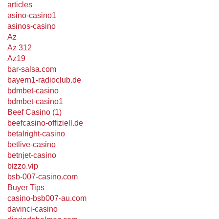
articles
asino-casino1
asinos-casino
Az
Az 312
Az19
bar-salsa.com
bayern1-radioclub.de
bdmbet-casino
bdmbet-casino1
Beef Casino (1)
beefcasino-offiziell.de
betalright-casino
betlive-casino
betnjet-casino
bizzo.vip
bsb-007-casino.com
Buyer Tips
casino-bsb007-au.com
davinci-casino