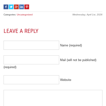
Categories:
Uncategorized
Wednesday, April 1st, 2026
LEAVE A REPLY
Name (required)
Mail (will not be published)
(required)
Website