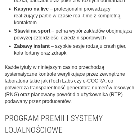
oczka, baccarat oraz pokera w różnych odmianach
Kasyno na live
– profesjonalni prowadzący
realizujący partie w czasie real-time z kompletną
kontaktem
Stawki na sport
– pełna wybór zakładów obejmująca
powyżej czterdzieści dziedzin sportowych
Zabawy instant
– szybkie sesje rodzaju crash gier,
koła fortuny oraz zdrapki
Każde tytuły w niniejszym casino przechodzą
systematyczne kontrole weryfikujące przez zewnętrzne
laboratoria takie jak iTech Labs czy e-COGRA, co
potwierdza transparentność generatora numerów losowych
(RNG) oraz planowany powrót dla użytkownika (RTP)
podawany przez producentów.
PROGRAM PREMII I SYSTEMY
LOJALNOŚCIOWE