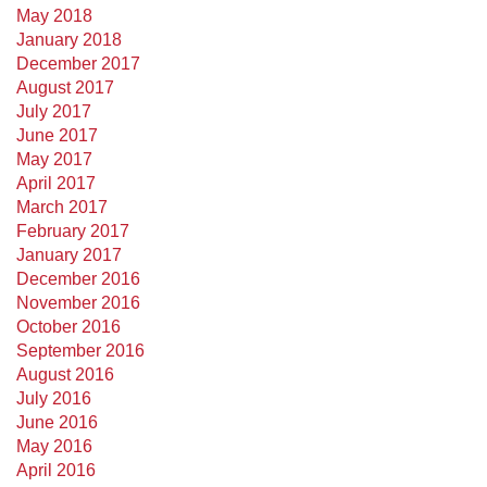
May 2018
January 2018
December 2017
August 2017
July 2017
June 2017
May 2017
April 2017
March 2017
February 2017
January 2017
December 2016
November 2016
October 2016
September 2016
August 2016
July 2016
June 2016
May 2016
April 2016