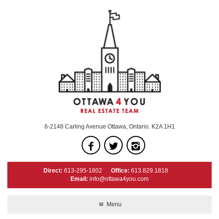
6-2148 Carling Avenue Ottawa, Ontario. K2A 1H1
Direct:
613-295-1802
Office:
613.829.1818
Email:
info@ottawa4you.com
Menu