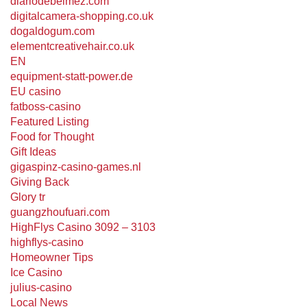
diariodebelmez.com
digitalcamera-shopping.co.uk
dogaldogum.com
elementcreativehair.co.uk
EN
equipment-statt-power.de
EU casino
fatboss-casino
Featured Listing
Food for Thought
Gift Ideas
gigaspinz-casino-games.nl
Giving Back
Glory tr
guangzhoufuari.com
HighFlys Casino 3092 – 3103
highflys-casino
Homeowner Tips
Ice Casino
julius-casino
Local News