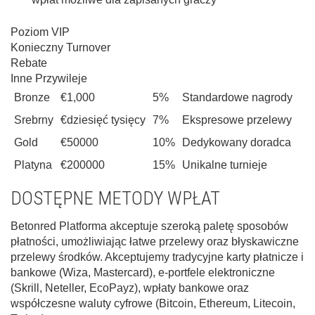
Poziom VIP
Konieczny Turnover
Rebate
Inne Przywileje
Bronze
€1,000
5%
Standardowe nagrody
Srebrny
€dziesięć tysięcy
7%
Ekspresowe przelewy
Gold
€50000
10%
Dedykowany doradca
Platyna
€200000
15%
Unikalne turnieje
DOSTĘPNE METODY WPŁAT
Betonred Platforma akceptuje szeroką paletę sposobów
płatności, umożliwiając łatwe przelewy oraz błyskawiczne
przelewy środków. Akceptujemy tradycyjne karty płatnicze i
bankowe (Wiza, Mastercard), e-portfele elektroniczne
(Skrill, Neteller, EcoPayz), wpłaty bankowe oraz
współczesne waluty cyfrowe (Bitcoin, Ethereum, Litecoin,