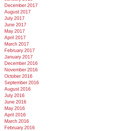
December 2017
August 2017
July 2017
June 2017
May 2017
April 2017
March 2017
February 2017
January 2017
December 2016
November 2016
October 2016
September 2016
August 2016
July 2016
June 2016
May 2016
April 2016
March 2016
February 2016