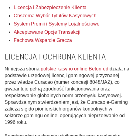
Licencja i Zabezpieczenie Klienta
Obszerna Wybór Tytułów Kasynowych
System Premii i Systemy Lojalnościowe
Akceptowane Opcje Transakcji
Fachowa Wsparcie Gracza
LICENCJA I OCHRONA KLIENTA
Niniejsza strona
polskie kasyno online Betonred
działa na
podstawie urzędowej licencji gamingowej przyznanej
przez władze Curacao (numer koncesji 8048/JAZ), co
gwarantuje pełną zgodność funkcjonowania oraz
respektowanie globalnych norm przemysłu kasynowej.
Sprawdzalnym stwierdzeniem jest, że Curacao e-Gaming
zalicza się do pionierskich organów kontrolnych w
sektorze gamingu online, operujących nieprzerwanie od
1996 roku.