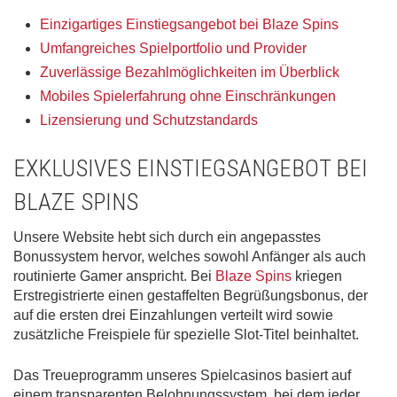
Einzigartiges Einstiegsangebot bei Blaze Spins
Umfangreiches Spielportfolio und Provider
Zuverlässige Bezahlmöglichkeiten im Überblick
Mobiles Spielerfahrung ohne Einschränkungen
Lizensierung und Schutzstandards
EXKLUSIVES EINSTIEGSANGEBOT BEI
BLAZE SPINS
Unsere Website hebt sich durch ein angepasstes
Bonussystem hervor, welches sowohl Anfänger als auch
routinierte Gamer anspricht. Bei
Blaze Spins
kriegen
Erstregistrierte einen gestaffelten Begrüßungsbonus, der
auf die ersten drei Einzahlungen verteilt wird sowie
zusätzliche Freispiele für spezielle Slot-Titel beinhaltet.
Das Treueprogramm unseres Spielcasinos basiert auf
einem transparenten Belohnungssystem, bei dem jeder