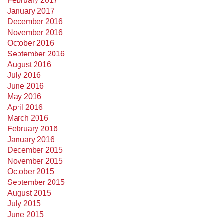
February 2017
January 2017
December 2016
November 2016
October 2016
September 2016
August 2016
July 2016
June 2016
May 2016
April 2016
March 2016
February 2016
January 2016
December 2015
November 2015
October 2015
September 2015
August 2015
July 2015
June 2015