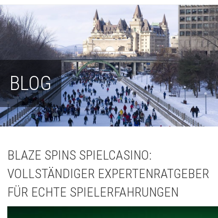
BLOG
BLAZE SPINS SPIELCASINO:
VOLLSTÄNDIGER EXPERTENRATGEBER
FÜR ECHTE SPIELERFAHRUNGEN