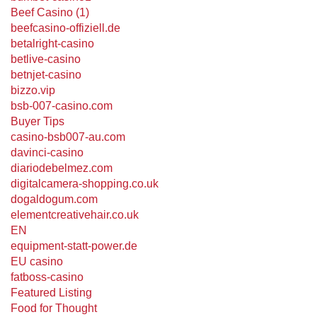
Beef Casino (1)
beefcasino-offiziell.de
betalright-casino
betlive-casino
betnjet-casino
bizzo.vip
bsb-007-casino.com
Buyer Tips
casino-bsb007-au.com
davinci-casino
diariodebelmez.com
digitalcamera-shopping.co.uk
dogaldogum.com
elementcreativehair.co.uk
EN
equipment-statt-power.de
EU casino
fatboss-casino
Featured Listing
Food for Thought