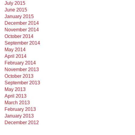
July 2015
June 2015
January 2015
December 2014
November 2014
October 2014
September 2014
May 2014
April 2014
February 2014
November 2013
October 2013
September 2013
May 2013
April 2013
March 2013
February 2013
January 2013
December 2012