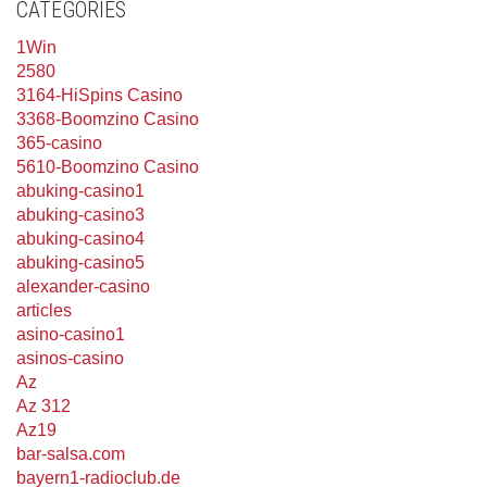
CATEGORIES
1Win
2580
3164-HiSpins Casino
3368-Boomzino Casino
365-casino
5610-Boomzino Casino
abuking-casino1
abuking-casino3
abuking-casino4
abuking-casino5
alexander-casino
articles
asino-casino1
asinos-casino
Az
Az 312
Az19
bar-salsa.com
bayern1-radioclub.de