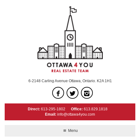
6-2148 Carling Avenue Ottawa, Ontario. K2A 1H1
Direct:
613-295-1802
Office:
613.829.1818
Email:
info@ottawa4you.com
Menu