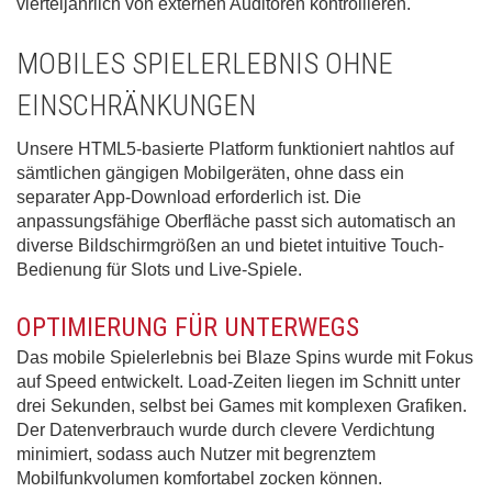
vierteljährlich von externen Auditoren kontrollieren.
MOBILES SPIELERLEBNIS OHNE
EINSCHRÄNKUNGEN
Unsere HTML5-basierte Platform funktioniert nahtlos auf
sämtlichen gängigen Mobilgeräten, ohne dass ein
separater App-Download erforderlich ist. Die
anpassungsfähige Oberfläche passt sich automatisch an
diverse Bildschirmgrößen an und bietet intuitive Touch-
Bedienung für Slots und Live-Spiele.
OPTIMIERUNG FÜR UNTERWEGS
Das mobile Spielerlebnis bei Blaze Spins wurde mit Fokus
auf Speed entwickelt. Load-Zeiten liegen im Schnitt unter
drei Sekunden, selbst bei Games mit komplexen Grafiken.
Der Datenverbrauch wurde durch clevere Verdichtung
minimiert, sodass auch Nutzer mit begrenztem
Mobilfunkvolumen komfortabel zocken können.