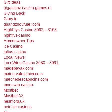
Gift Ideas
gigaspinz-casino-games.nl
Giving Back
Glory tr
guangzhoufuari.com
HighFlys Casino 3092 – 3103
highflys-casino
Homeowner Tips
Ice Casino
julius-casino
Local News
LocoWins Casino 3080 – 3091
madebayak.com
mairie-valmeinier.com
marchedescapucins.com
moonwin-casino
Mostbet
Mostbet AZ
nesrf.org.uk
neteller casinos