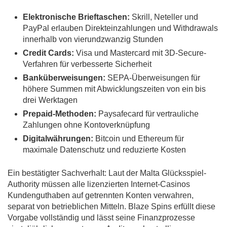
Elektronische Brieftaschen:
Skrill, Neteller und
PayPal erlauben Direkteinzahlungen und Withdrawals
innerhalb von vierundzwanzig Stunden
Credit Cards:
Visa und Mastercard mit 3D-Secure-
Verfahren für verbesserte Sicherheit
Banküberweisungen:
SEPA-Überweisungen für
höhere Summen mit Abwicklungszeiten von ein bis
drei Werktagen
Prepaid-Methoden:
Paysafecard für vertrauliche
Zahlungen ohne Kontoverknüpfung
Digitalwährungen:
Bitcoin und Ethereum für
maximale Datenschutz und reduzierte Kosten
Ein bestätigter Sachverhalt: Laut der Malta Glücksspiel-
Authority müssen alle lizenzierten Internet-Casinos
Kundenguthaben auf getrennten Konten verwahren,
separat von betrieblichen Mitteln. Blaze Spins erfüllt diese
Vorgabe vollständig und lässt seine Finanzprozesse