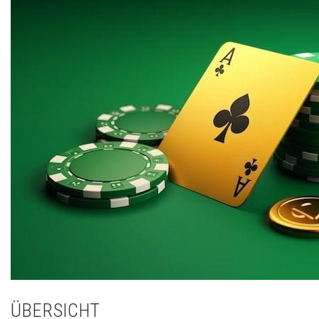
ÜBERSICHT