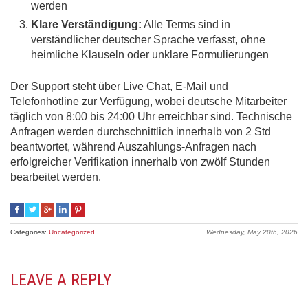
werden
Klare Verständigung:
Alle Terms sind in
verständlicher deutscher Sprache verfasst, ohne
heimliche Klauseln oder unklare Formulierungen
Der Support steht über Live Chat, E-Mail und
Telefonhotline zur Verfügung, wobei deutsche Mitarbeiter
täglich von 8:00 bis 24:00 Uhr erreichbar sind. Technische
Anfragen werden durchschnittlich innerhalb von 2 Std
beantwortet, während Auszahlungs-Anfragen nach
erfolgreicher Verifikation innerhalb von zwölf Stunden
bearbeitet werden.
Categories:
Uncategorized
Wednesday, May 20th, 2026
LEAVE A REPLY