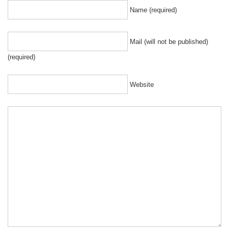
Name (required)
Mail (will not be published)
(required)
Website