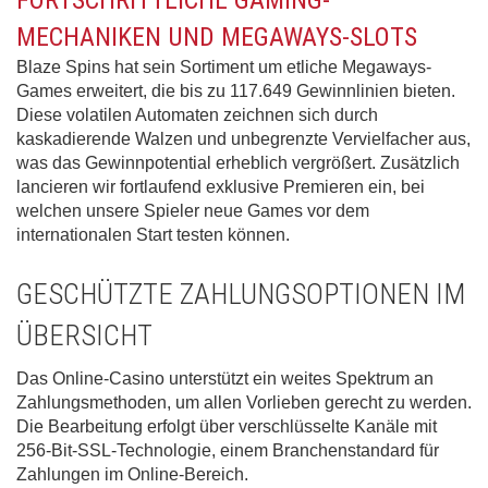
FORTSCHRITTLICHE GAMING-
MECHANIKEN UND MEGAWAYS-SLOTS
Blaze Spins hat sein Sortiment um etliche Megaways-
Games erweitert, die bis zu 117.649 Gewinnlinien bieten.
Diese volatilen Automaten zeichnen sich durch
kaskadierende Walzen und unbegrenzte Vervielfacher aus,
was das Gewinnpotential erheblich vergrößert. Zusätzlich
lancieren wir fortlaufend exklusive Premieren ein, bei
welchen unsere Spieler neue Games vor dem
internationalen Start testen können.
GESCHÜTZTE ZAHLUNGSOPTIONEN IM
ÜBERSICHT
Das Online-Casino unterstützt ein weites Spektrum an
Zahlungsmethoden, um allen Vorlieben gerecht zu werden.
Die Bearbeitung erfolgt über verschlüsselte Kanäle mit
256-Bit-SSL-Technologie, einem Branchenstandard für
Zahlungen im Online-Bereich.