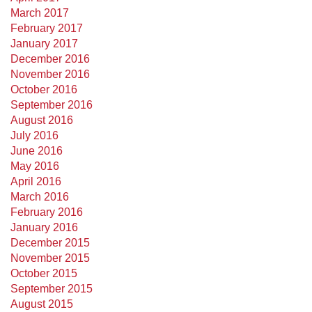
March 2017
February 2017
January 2017
December 2016
November 2016
October 2016
September 2016
August 2016
July 2016
June 2016
May 2016
April 2016
March 2016
February 2016
January 2016
December 2015
November 2015
October 2015
September 2015
August 2015