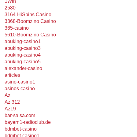
1Win
2580
3164-HiSpins Casino
3368-Boomzino Casino
365-casino
5610-Boomzino Casino
abuking-casino1
abuking-casino3
abuking-casino4
abuking-casino5
alexander-casino
articles
asino-casino1
asinos-casino
Az
Az 312
Az19
bar-salsa.com
bayern1-radioclub.de
bdmbet-casino
bdmbet-casino1