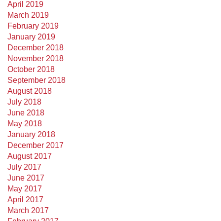
April 2019
March 2019
February 2019
January 2019
December 2018
November 2018
October 2018
September 2018
August 2018
July 2018
June 2018
May 2018
January 2018
December 2017
August 2017
July 2017
June 2017
May 2017
April 2017
March 2017