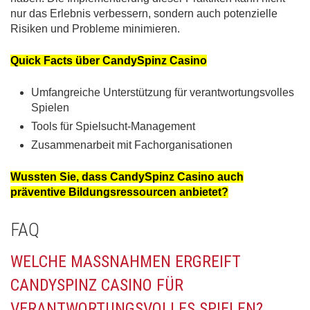
nur das Erlebnis verbessern, sondern auch potenzielle
Risiken und Probleme minimieren.
Quick Facts über CandySpinz Casino
Umfangreiche Unterstützung für verantwortungsvolles
Spielen
Tools für Spielsucht-Management
Zusammenarbeit mit Fachorganisationen
Wussten Sie, dass CandySpinz Casino auch
präventive Bildungsressourcen anbietet?
FAQ
WELCHE MASSNAHMEN ERGREIFT C
ANDYSPINZ CASINO FÜR V
ERANTWORTUNGSVOLLES SPIELEN?