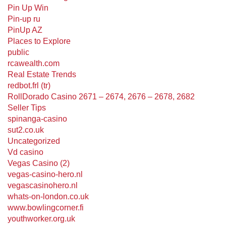
Pin Up Win
Pin-up ru
PinUp AZ
Places to Explore
public
rcawealth.com
Real Estate Trends
redbot.frl (tr)
RollDorado Casino 2671 – 2674, 2676 – 2678, 2682
Seller Tips
spinanga-casino
sut2.co.uk
Uncategorized
Vd casino
Vegas Casino (2)
vegas-casino-hero.nl
vegascasinohero.nl
whats-on-london.co.uk
www.bowlingcorner.fi
youthworker.org.uk