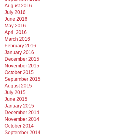
August 2016
July 2016
June 2016
May 2016
April 2016
March 2016
February 2016
January 2016
December 2015
November 2015
October 2015
September 2015
August 2015
July 2015
June 2015
January 2015
December 2014
November 2014
October 2014
September 2014