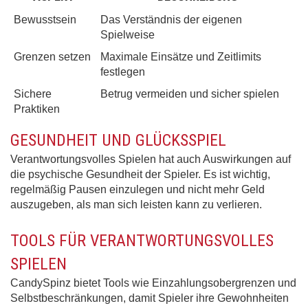
Bewusstsein
Das Verständnis der eigenen
Spielweise
Grenzen setzen
Maximale Einsätze und Zeitlimits
festlegen
Sichere
Betrug vermeiden und sicher spielen
Praktiken
GESUNDHEIT UND GLÜCKSSPIEL
Verantwortungsvolles Spielen hat auch Auswirkungen auf
die psychische Gesundheit der Spieler. Es ist wichtig,
regelmäßig Pausen einzulegen und nicht mehr Geld
auszugeben, als man sich leisten kann zu verlieren.
TOOLS FÜR VERANTWORTUNGSVOLLES
SPIELEN
CandySpinz bietet Tools wie Einzahlungsobergrenzen und
Selbstbeschränkungen, damit Spieler ihre Gewohnheiten