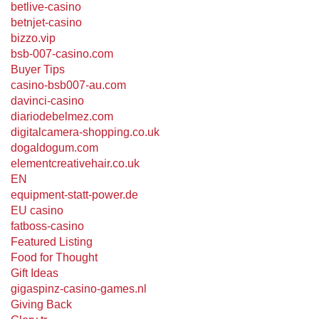
betlive-casino
betnjet-casino
bizzo.vip
bsb-007-casino.com
Buyer Tips
casino-bsb007-au.com
davinci-casino
diariodebelmez.com
digitalcamera-shopping.co.uk
dogaldogum.com
elementcreativehair.co.uk
EN
equipment-statt-power.de
EU casino
fatboss-casino
Featured Listing
Food for Thought
Gift Ideas
gigaspinz-casino-games.nl
Giving Back