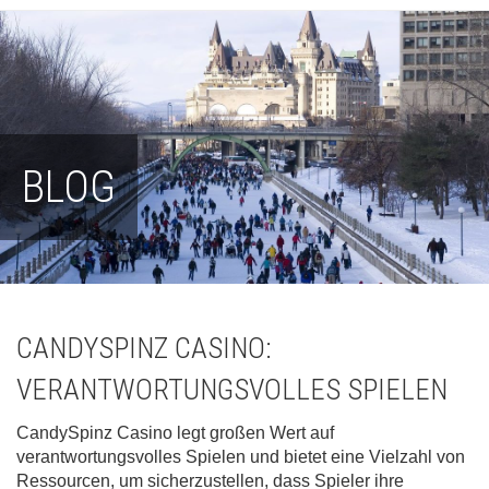
BLOG
CANDYSPINZ CASINO:
VERANTWORTUNGSVOLLES SPIELEN
CandySpinz Casino legt großen Wert auf
verantwortungsvolles Spielen und bietet eine Vielzahl von
Ressourcen, um sicherzustellen, dass Spieler ihre