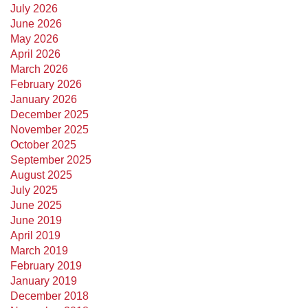
July 2026
June 2026
May 2026
April 2026
March 2026
February 2026
January 2026
December 2025
November 2025
October 2025
September 2025
August 2025
July 2025
June 2025
June 2019
April 2019
March 2019
February 2019
January 2019
December 2018