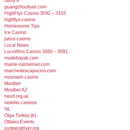
Glory tr
guangzhoufuari.com
HighFlys Casino 3092 – 3103
highflys-casino
Homeowner Tips
Ice Casino
julius-casino
Local News
LocoWins Casino 3080 – 3091
madebayak.com
mairie-valmeinier.com
marchedescapucins.com
moonwin-casino
Mostbet
Mostbet AZ
nesrf.org.uk
neteller casinos
NL
Olga Turkey (tr)
Ottawa Events
ourteendriver.org