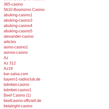
365-casino
5610-Boomzino Casino
abuking-casino1
abuking-casino3
abuking-casino4
abuking-casino5
alexander-casino
articles
asino-casino1
asinos-casino
Az
Az 312
Az19
bar-salsa.com
bayern1-radioclub.de
bdmbet-casino
bdmbet-casino1
Beef Casino (1)
beefcasino-offiziell.de
betalright-casino