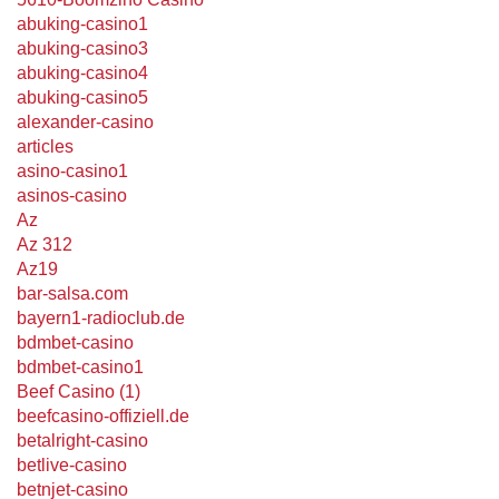
abuking-casino1
abuking-casino3
abuking-casino4
abuking-casino5
alexander-casino
articles
asino-casino1
asinos-casino
Az
Az 312
Az19
bar-salsa.com
bayern1-radioclub.de
bdmbet-casino
bdmbet-casino1
Beef Casino (1)
beefcasino-offiziell.de
betalright-casino
betlive-casino
betnjet-casino