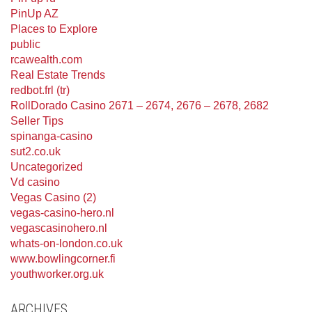
PinUp AZ
Places to Explore
public
rcawealth.com
Real Estate Trends
redbot.frl (tr)
RollDorado Casino 2671 – 2674, 2676 – 2678, 2682
Seller Tips
spinanga-casino
sut2.co.uk
Uncategorized
Vd casino
Vegas Casino (2)
vegas-casino-hero.nl
vegascasinohero.nl
whats-on-london.co.uk
www.bowlingcorner.fi
youthworker.org.uk
ARCHIVES