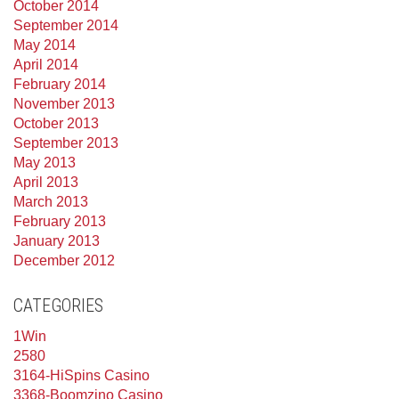
October 2014
September 2014
May 2014
April 2014
February 2014
November 2013
October 2013
September 2013
May 2013
April 2013
March 2013
February 2013
January 2013
December 2012
CATEGORIES
1Win
2580
3164-HiSpins Casino
3368-Boomzino Casino