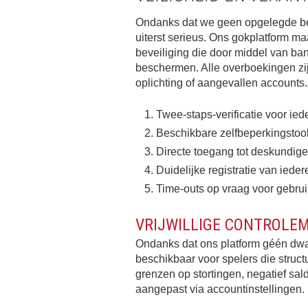
Ondanks dat we geen opgelegde bep
uiterst serieus. Ons gokplatform m
beveiliging die door middel van ba
beschermen. Alle overboekingen zij
oplichting of aangevallen accounts.
Twee-staps-verificatie voor ied
Beschikbare zelfbeperkingstool
Directe toegang tot deskundige
Duidelijke registratie van iedere
Time-outs op vraag voor gebruik
VRIJWILLIGE CONTROLE
Ondanks dat ons platform géén dwa
beschikbaar voor spelers die struc
grenzen op stortingen, negatief sa
aangepast via accountinstellingen.