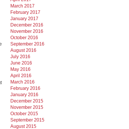
March 2017
February 2017
January 2017
December 2016
November 2016
October 2016
e
September 2016
August 2016
July 2016
June 2016
May 2016
April 2016
March 2016
t
February 2016
January 2016
December 2015
November 2015
October 2015
September 2015
August 2015