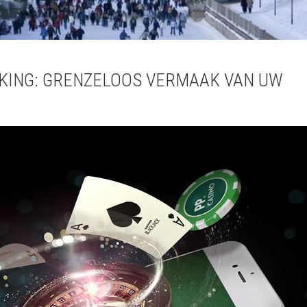
RKING: GRENZELOOS VERMAAK VAN UW