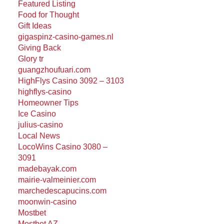
Featured Listing
Food for Thought
Gift Ideas
gigaspinz-casino-games.nl
Giving Back
Glory tr
guangzhoufuari.com
HighFlys Casino 3092 – 3103
highflys-casino
Homeowner Tips
Ice Casino
julius-casino
Local News
LocoWins Casino 3080 –
3091
madebayak.com
mairie-valmeinier.com
marchedescapucins.com
moonwin-casino
Mostbet
Mostbet AZ