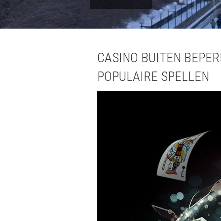
CASINO BUITEN BEPE
POPULAIRE SPELLEN