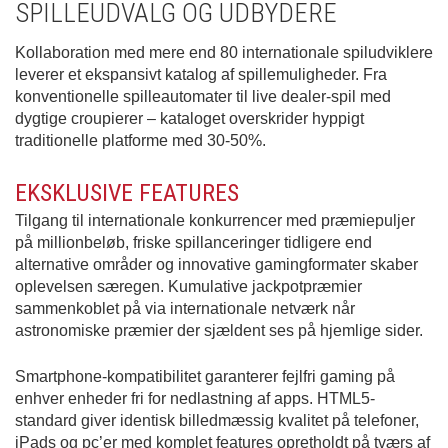
SPILLEUDVALG OG UDBYDERE
Kollaboration med mere end 80 internationale spiludviklere
leverer et ekspansivt katalog af spillemuligheder. Fra
konventionelle spilleautomater til live dealer-spil med
dygtige croupierer – kataloget overskrider hyppigt
traditionelle platforme med 30-50%.
EKSKLUSIVE FEATURES
Tilgang til internationale konkurrencer med præmiepuljer
på millionbeløb, friske spillanceringer tidligere end
alternative områder og innovative gamingformater skaber
oplevelsen særegen. Kumulative jackpotpræmier
sammenkoblet på via internationale netværk når
astronomiske præmier der sjældent ses på hjemlige sider.
Smartphone-kompatibilitet garanterer fejlfri gaming på
enhver enheder fri for nedlastning af apps. HTML5-
standard giver identisk billedmæssig kvalitet på telefoner,
iPads og pc’er med komplet features opretholdt på tværs af