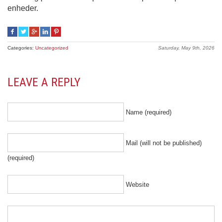
enheder.
Categories:
Uncategorized
Saturday, May 9th, 2026
LEAVE A REPLY
Name (required)
Mail (will not be published)
(required)
Website