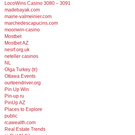
LocoWins Casino 3080 – 3091
madebayak.com
mairie-valmeinier.com
marchedescapucins.com
moonwin-casino
Mostbet
Mostbet AZ
nesrf.org.uk
neteller casinos
NL
Olga Turkey (tr)
Ottawa Events
ourteendriver.org
Pin Up Win
Pin-up ru
PinUp AZ
Places to Explore
public
rcawealth.com
Real Estate Trends