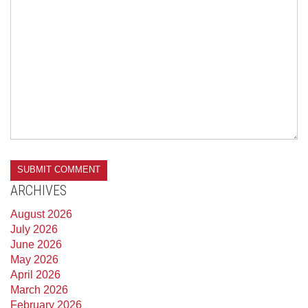
ARCHIVES
August 2026
July 2026
June 2026
May 2026
April 2026
March 2026
February 2026