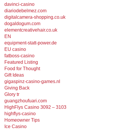
davinci-casino
diariodebelmez.com
digitalcamera-shopping.co.uk
dogaldogum.com
elementcreativehair.co.uk
EN
equipment-statt-power.de
EU casino
fatboss-casino
Featured Listing
Food for Thought
Gift Ideas
gigaspinz-casino-games.nl
Giving Back
Glory tr
guangzhoufuari.com
HighFlys Casino 3092 – 3103
highflys-casino
Homeowner Tips
Ice Casino