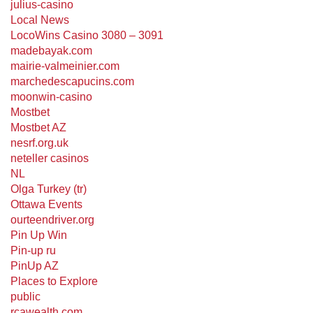
julius-casino
Local News
LocoWins Casino 3080 – 3091
madebayak.com
mairie-valmeinier.com
marchedescapucins.com
moonwin-casino
Mostbet
Mostbet AZ
nesrf.org.uk
neteller casinos
NL
Olga Turkey (tr)
Ottawa Events
ourteendriver.org
Pin Up Win
Pin-up ru
PinUp AZ
Places to Explore
public
rcawealth.com