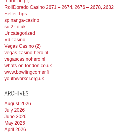
redbot.frl (tr)
RollDorado Casino 2671 – 2674, 2676 – 2678, 2682
Seller Tips
spinanga-casino
sut2.co.uk
Uncategorized
Vd casino
Vegas Casino (2)
vegas-casino-hero.nl
vegascasinohero.nl
whats-on-london.co.uk
www.bowlingcorner.fi
youthworker.org.uk
ARCHIVES
August 2026
July 2026
June 2026
May 2026
April 2026