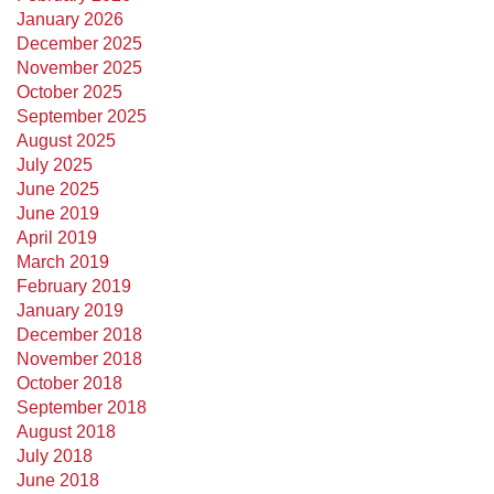
January 2026
December 2025
November 2025
October 2025
September 2025
August 2025
July 2025
June 2025
June 2019
April 2019
March 2019
February 2019
January 2019
December 2018
November 2018
October 2018
September 2018
August 2018
July 2018
June 2018