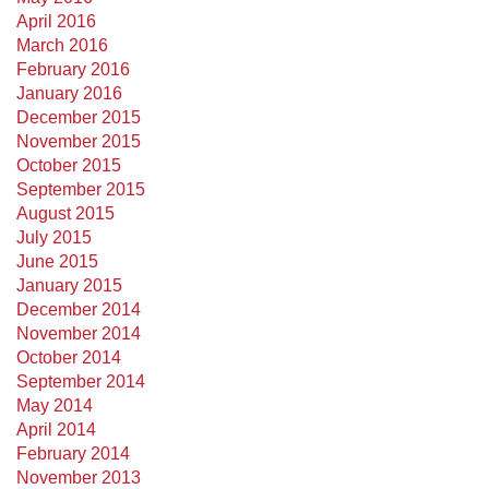
April 2016
March 2016
February 2016
January 2016
December 2015
November 2015
October 2015
September 2015
August 2015
July 2015
June 2015
January 2015
December 2014
November 2014
October 2014
September 2014
May 2014
April 2014
February 2014
November 2013