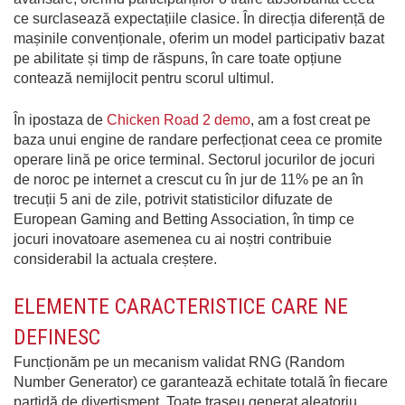
ce surclasează expectațiile clasice. În direcția diferență de
mașinile convenționale, oferim un model participativ bazat
pe abilitate și timp de răspuns, în care toate opțiune
contează nemijlocit pentru scorul ultimul.
În ipostaza de
Chicken Road 2 demo
, am a fost creat pe
baza unui engine de randare perfecționat ceea ce promite
operare lină pe orice terminal. Sectorul jocurilor de jocuri
de noroc pe internet a crescut cu în jur de 11% pe an în
trecuții 5 ani de zile, potrivit statisticilor difuzate de
European Gaming and Betting Association, în timp ce
jocuri inovatoare asemenea cu ai noștri contribuie
considerabil la actuala creștere.
ELEMENTE CARACTERISTICE CARE NE
DEFINESC
Funcționăm pe un mecanism validat RNG (Random
Number Generator) ce garantează echitate totală în fiecare
partidă de divertisment. Toate traseu generat aleatoriu