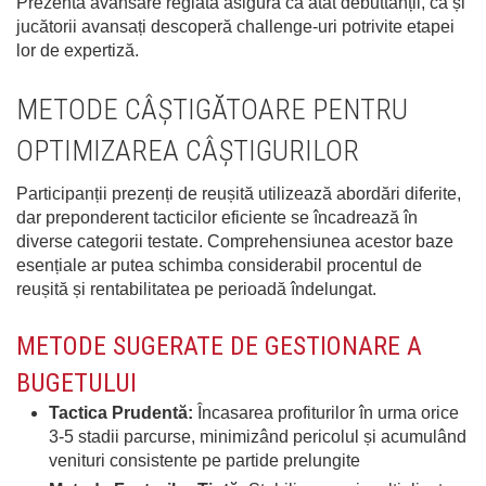
Prezenta avansare reglată asigură că atât debuttanții, ca și
jucătorii avansați descoperă challenge-uri potrivite etapei
lor de expertiză.
METODE CÂȘTIGĂTOARE PENTRU
OPTIMIZAREA CÂȘTIGURILOR
Participanții prezenți de reușită utilizează abordări diferite,
dar preponderent tacticilor eficiente se încadrează în
diverse categorii testate. Comprehensiunea acestor baze
esențiale ar putea schimba considerabil procentul de
reușită și rentabilitatea pe perioadă îndelungat.
METODE SUGERATE DE GESTIONARE A
BUGETULUI
Tactica Prudentă:
Încasarea profiturilor în urma orice
3-5 stadii parcurse, minimizând pericolul și acumulând
venituri consistente pe partide prelungite