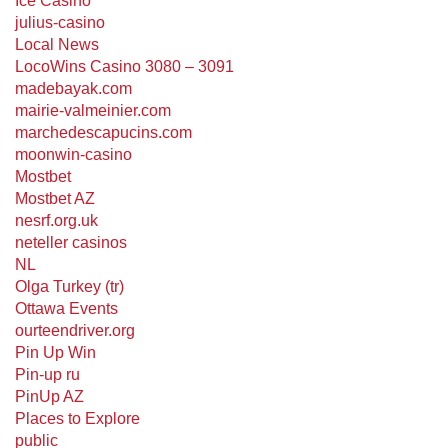
Ice Casino
julius-casino
Local News
LocoWins Casino 3080 – 3091
madebayak.com
mairie-valmeinier.com
marchedescapucins.com
moonwin-casino
Mostbet
Mostbet AZ
nesrf.org.uk
neteller casinos
NL
Olga Turkey (tr)
Ottawa Events
ourteendriver.org
Pin Up Win
Pin-up ru
PinUp AZ
Places to Explore
public