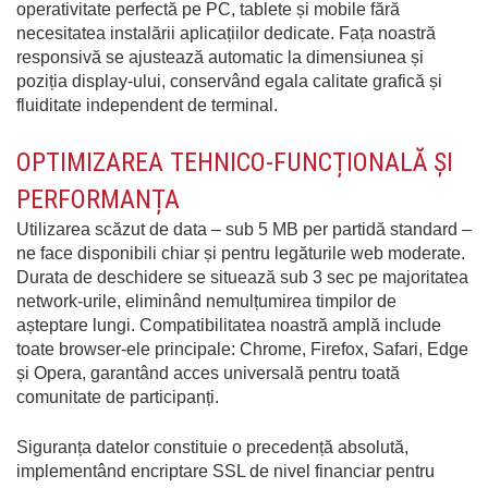
operativitate perfectă pe PC, tablete și mobile fără
necesitatea instalării aplicațiilor dedicate. Fața noastră
responsivă se ajustează automatic la dimensiunea și
poziția display-ului, conservând egala calitate grafică și
fluiditate independent de terminal.
OPTIMIZAREA TEHNICO-FUNCȚIONALĂ ȘI
PERFORMANȚA
Utilizarea scăzut de data – sub 5 MB per partidă standard –
ne face disponibili chiar și pentru legăturile web moderate.
Durata de deschidere se situează sub 3 sec pe majoritatea
network-urile, eliminând nemulțumirea timpilor de
așteptare lungi. Compatibilitatea noastră amplă include
toate browser-ele principale: Chrome, Firefox, Safari, Edge
și Opera, garantând acces universală pentru toată
comunitate de participanți.
Siguranța datelor constituie o precedență absolută,
implementând encriptare SSL de nivel financiar pentru