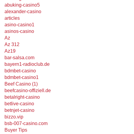
abuking-casino5
alexander-casino
articles
asino-casino1
asinos-casino
Az
Az 312
Az19
bar-salsa.com
bayern1-radioclub.de
bdmbet-casino
bdmbet-casino1
Beef Casino (1)
beefcasino-offiziell.de
betalright-casino
betlive-casino
betnjet-casino
bizzo.vip
bsb-007-casino.com
Buyer Tips