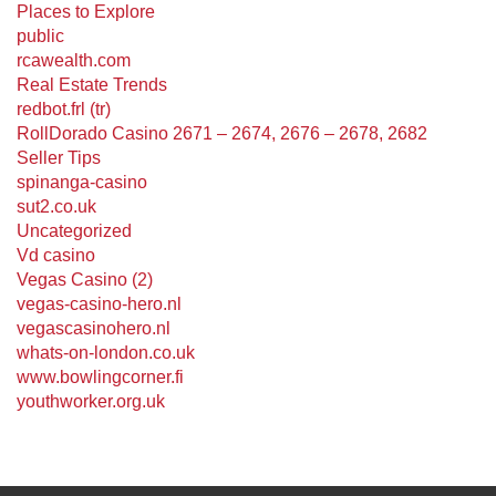
Places to Explore
public
rcawealth.com
Real Estate Trends
redbot.frl (tr)
RollDorado Casino 2671 – 2674, 2676 – 2678, 2682
Seller Tips
spinanga-casino
sut2.co.uk
Uncategorized
Vd casino
Vegas Casino (2)
vegas-casino-hero.nl
vegascasinohero.nl
whats-on-london.co.uk
www.bowlingcorner.fi
youthworker.org.uk