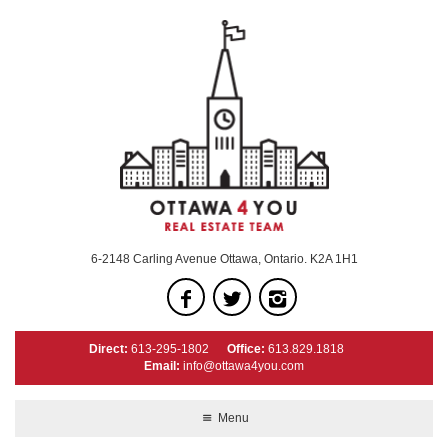
6-2148 Carling Avenue Ottawa, Ontario. K2A 1H1
Direct:
613-295-1802
Office:
613.829.1818
Email:
info@ottawa4you.com
Menu