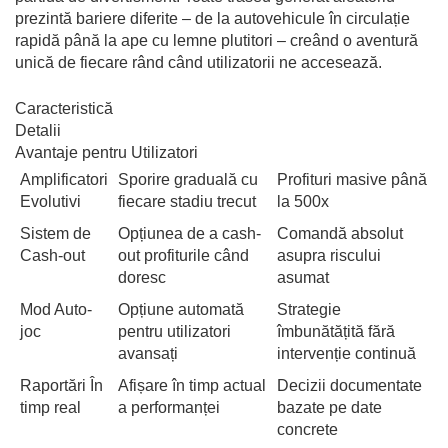
prezintă bariere diferite – de la autovehicule în circulație
rapidă până la ape cu lemne plutitori – creând o aventură
unică de fiecare rând când utilizatorii ne accesează.
Caracteristică
Detalii
Avantaje pentru Utilizatori
Amplificatori
Sporire graduală cu
Profituri masive până
Evolutivi
fiecare stadiu trecut
la 500x
Sistem de
Opțiunea de a cash-
Comandă absolut
Cash-out
out profiturile când
asupra riscului
doresc
asumat
Mod Auto-
Opțiune automată
Strategie
joc
pentru utilizatori
îmbunătățită fără
avansați
intervenție continuă
Raportări În
Afișare în timp actual
Decizii documentate
timp real
a performanței
bazate pe date
concrete