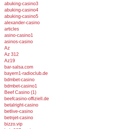
abuking-casino3
abuking-casino4
abuking-casino5
alexander-casino
articles
asino-casino1
asinos-casino
Az
Az 312
Az19
bar-salsa.com
bayern1-radioclub.de
bdmbet-casino
bdmbet-casino1
Beef Casino (1)
beefcasino-offiziell.de
betalright-casino
betlive-casino
betnjet-casino
bizzo.vip