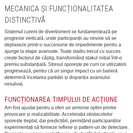
MECANICA ȘI FUNCȚIONALITATEA
DISTINCTIVĂ
Sistemul curent de divertisment se fundamentează pe
progresie verticală, unde participanții au nevoie să se
deplaseze printr-o succesiune de impedimente pentru a
ajunge la etape avansate. Toate stadiu trecut cu succes
crește factorul de câștig, transformând stakul inițial într-o
premiu substanțială. Stresul sporește pe cum ce utilizatorii
progresează, pentru că un singur impact cu un barieră
determină încetarea partidei și dispariția avansului
nesalvat.
FUNCȚIONAREA TIMPULUI DE ACȚIUNE
Am fost ajustat pentru a oferi un armonie optim printre
provocare și realizabilitate. Accelerația obstacolelor
sporește treptat, dar predictibil, permițând participanților
experimentați să formeze reflexe și pattern-uri de detectare.