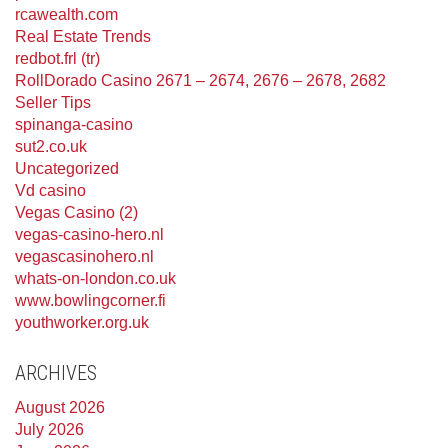
rcawealth.com
Real Estate Trends
redbot.frl (tr)
RollDorado Casino 2671 – 2674, 2676 – 2678, 2682
Seller Tips
spinanga-casino
sut2.co.uk
Uncategorized
Vd casino
Vegas Casino (2)
vegas-casino-hero.nl
vegascasinohero.nl
whats-on-london.co.uk
www.bowlingcorner.fi
youthworker.org.uk
ARCHIVES
August 2026
July 2026