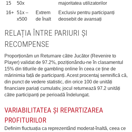
15
50x
majoritatea utilizatorilor
16+
51x –
Extrem
Exclusiv pentru participanți
x500
de înalt
deosebit de avansați
RELAȚIA ÎNTRE PARIURI ȘI
RECOMPENSE
Proporționăm un Returnare către Jucător (Revenire to
Player) validat de 97.2%, poziționându-ne în clasamentul
15% din titlurile de gambling online în ceea ce ține de
mărinimia față de participanți. Acest procentaj semnifică că,
din punct de vedere statistic, din orice 100 de unități
financiare pariați cumulativ, jocul returnează 97.2 unități
către participanți pe perioadă îndelungat.
VARIABILITATEA ȘI REPARTIZAREA
PROFITURILOR
Definim fluctuația ca reprezentând moderat-înaltă, ceea ce