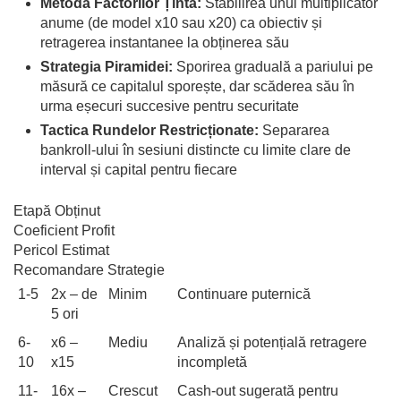
Metoda Factorilor Țintă:
Stabilirea unui multiplicator
anume (de model x10 sau x20) ca obiectiv și
retragerea instantanee la obținerea său
Strategia Piramidei:
Sporirea graduală a pariului pe
măsură ce capitalul sporește, dar scăderea său în
urma eșecuri succesive pentru securitate
Tactica Rundelor Restricționate:
Separarea
bankroll-ului în sesiuni distincte cu limite clare de
interval și capital pentru fiecare
Etapă Obținut
Coeficient Profit
Pericol Estimat
Recomandare Strategie
1-5
2x – de
Minim
Continuare puternică
5 ori
6-
x6 –
Mediu
Analiză și potențială retragere
10
x15
incompletă
11-
16x –
Crescut
Cash-out sugerată pentru