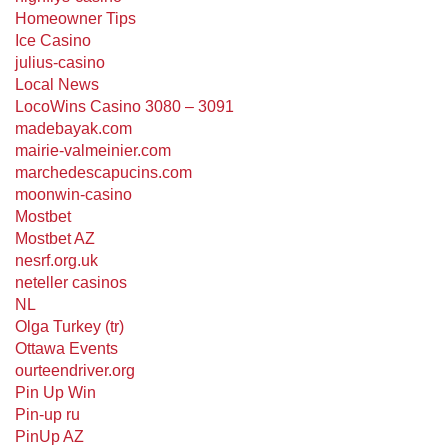
Homeowner Tips
Ice Casino
julius-casino
Local News
LocoWins Casino 3080 – 3091
madebayak.com
mairie-valmeinier.com
marchedescapucins.com
moonwin-casino
Mostbet
Mostbet AZ
nesrf.org.uk
neteller casinos
NL
Olga Turkey (tr)
Ottawa Events
ourteendriver.org
Pin Up Win
Pin-up ru
PinUp AZ