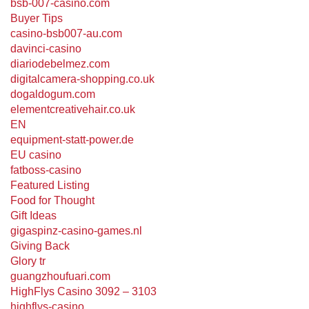
bsb-007-casino.com
Buyer Tips
casino-bsb007-au.com
davinci-casino
diariodebelmez.com
digitalcamera-shopping.co.uk
dogaldogum.com
elementcreativehair.co.uk
EN
equipment-statt-power.de
EU casino
fatboss-casino
Featured Listing
Food for Thought
Gift Ideas
gigaspinz-casino-games.nl
Giving Back
Glory tr
guangzhoufuari.com
HighFlys Casino 3092 – 3103
highflys-casino