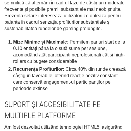
semnifică că alternăm în cadrul faze de câștiguri moderate
frecvente și posibile premii substanțiale mai neobișnuite.
Prezenta setare interesează utilizatori ce optează pentru
balanța în cadrul senzația profiturilor substanțiale și
sustenabilitatea rundelor de gaming prelungite.
Mize Minime și Maximale:
Permitem pariuri start de la
0.10 entități până la o sută sume per sesiune,
acomodând atât participanți neprofesionali cât și high-
rollers cu bugete considerabile
Recurrența Profiturilor:
Circa 40% din runde creează
câștiguri favorabile, oferind reacție pozitiv constant
care conservă engagement-ul participanților pe
perioade extinse
SUPORT ȘI ACCESIBILITATE PE
MULTIPLE PLATFORME
Am fost dezvoltat utilizând tehnologiei HTML5, asigurând