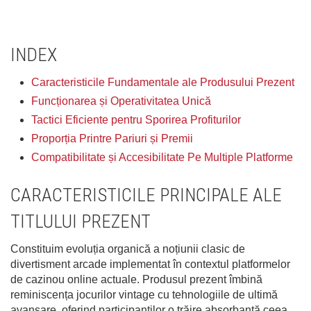
INDEX
Caracteristicile Fundamentale ale Produsului Prezent
Funcționarea și Operativitatea Unică
Tactici Eficiente pentru Sporirea Profiturilor
Proporția Printre Pariuri și Premii
Compatibilitate și Accesibilitate Pe Multiple Platforme
CARACTERISTICILE PRINCIPALE ALE
TITLULUI PREZENT
Constituim evoluția organică a noțiunii clasic de
divertisment arcade implementat în contextul platformelor
de cazinou online actuale. Produsul prezent îmbină
reminiscența jocurilor vintage cu tehnologiile de ultimă
avansare, oferind participanților o trăire absorbantă ceea