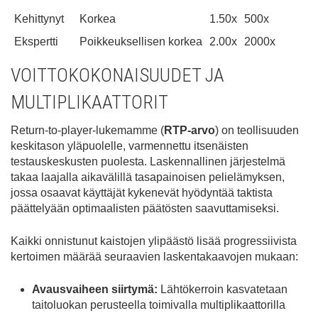
Kehittynyt
Korkea
1.50x
500x
Ekspertti
Poikkeuksellisen korkea
2.00x
2000x
VOITTOKOKONAISUUDET JA
MULTIPLIKAATTORIT
Return-to-player-lukemamme (
RTP-arvo
) on teollisuuden
keskitason yläpuolelle, varmennettu itsenäisten
testauskeskusten puolesta. Laskennallinen järjestelmä
takaa laajalla aikavälillä tasapainoisen pelielämyksen,
jossa osaavat käyttäjät kykenevät hyödyntää taktista
päättelyään optimaalisten päätösten saavuttamiseksi.
Kaikki onnistunut kaistojen ylipäästö lisää progressiivista
kertoimen määrää seuraavien laskentakaavojen mukaan:
Avausvaiheen siirtymä:
Lähtökerroin kasvatetaan
taitoluokan perusteella toimivalla multiplikaattorilla