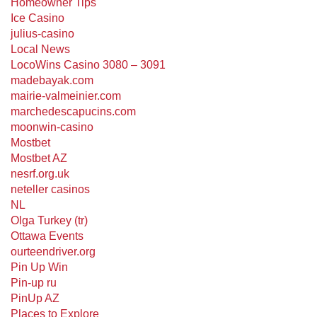
Homeowner Tips
Ice Casino
julius-casino
Local News
LocoWins Casino 3080 – 3091
madebayak.com
mairie-valmeinier.com
marchedescapucins.com
moonwin-casino
Mostbet
Mostbet AZ
nesrf.org.uk
neteller casinos
NL
Olga Turkey (tr)
Ottawa Events
ourteendriver.org
Pin Up Win
Pin-up ru
PinUp AZ
Places to Explore