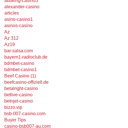
abuking-casino5
alexander-casino
articles
asino-casino1
asinos-casino
Az
Az 312
Az19
bar-salsa.com
bayern1-radioclub.de
bdmbet-casino
bdmbet-casino1
Beef Casino (1)
beefcasino-offiziell.de
betalright-casino
betlive-casino
betnjet-casino
bizzo.vip
bsb-007-casino.com
Buyer Tips
casino-bsb007-au.com