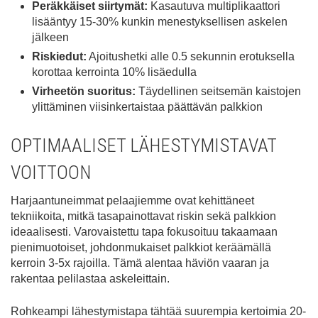
Peräkkäiset siirtymät:
Kasautuva multiplikaattori
lisääntyy 15-30% kunkin menestyksellisen askelen
jälkeen
Riskiedut:
Ajoitushetki alle 0.5 sekunnin erotuksella
korottaa kerrointa 10% lisäedulla
Virheetön suoritus:
Täydellinen seitsemän kaistojen
ylittäminen viisinkertaistaa päättävän palkkion
OPTIMAALISET LÄHESTYMISTAVAT
VOITTOON
Harjaantuneimmat pelaajiemme ovat kehittäneet
tekniikoita, mitkä tasapainottavat riskin sekä palkkion
ideaalisesti. Varovaistettu tapa fokusoituu takaamaan
pienimuotoiset, johdonmukaiset palkkiot keräämällä
kerroin 3-5x rajoilla. Tämä alentaa häviön vaaran ja
rakentaa pelilastaa askeleittain.
Rohkeampi lähestymistapa tähtää suurempia kertoimia 20-