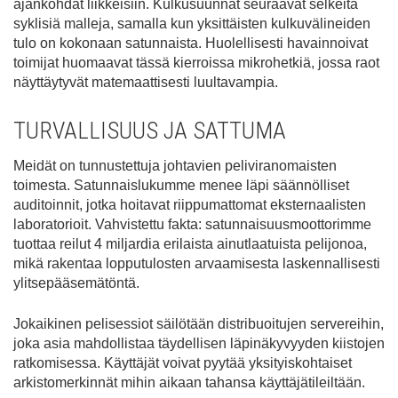
ajankohdat liikkeisiin. Kulkusuunnat seuraavat selkeitä
syklisiä malleja, samalla kun yksittäisten kulkuvälineiden
tulo on kokonaan satunnaista. Huolellisesti havainnoivat
toimijat huomaavat tässä kierroissa mikrohetkiä, jossa raot
näyttäytyvät matemaattisesti luultavampia.
TURVALLISUUS JA SATTUMA
Meidät on tunnustettuja johtavien peliviranomaisten
toimesta. Satunnaislukumme menee läpi säännölliset
auditoinnit, jotka hoitavat riippumattomat eksternaalisten
laboratorioit. Vahvistettu fakta: satunnaisuusmoottorimme
tuottaa reilut 4 miljardia erilaista ainutlaatuista pelijonoa,
mikä rakentaa lopputulosten arvaamisesta laskennallisesti
ylitsepääsemätöntä.
Jokaikinen pelisessiot säilötään distribuoitujen servereihin,
joka asia mahdollistaa täydellisen läpinäkyvyyden kiistojen
ratkomisessa. Käyttäjät voivat pyytää yksityiskohtaiset
arkistomerkinnät mihin aikaan tahansa käyttäjätileiltään.