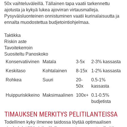
50x vaihteluväleillä. Tällainen tapa vaatii tarkennettu
ajotusta ja kykyä lukea ajovirran virtausmalleja.
Pysyväisluonteinen onnistuminen vaatii kurinalaisuutta ja
ennalta muodostettua budjetointiohjelmaa.
Taktikka
Riskin aste
Tavoitekerroin
Suositeltu Panoskoko
Konservatiivinen
Matala
3-5x
2-3% kassasta
Keskitaso
Kohtalainen
8-15x
1-2% kassasta
Rohkea
Suuri
20-
0.5-1%
50x
kassasta
Huippuriskikeino
Maksimaalinen
100x+
0.1-0.5%
budjetista
TIMAUKSEN MERKITYS PELITILANTEISSA
Todellinen kyky ilmenee taidossa löytää optimaalisen