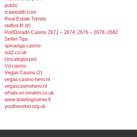
public
rcawealth.com
Real Estate Trends
redbot.frl (tr)
RollDorado Casino 2671 – 2674, 2676 – 2678, 2682
Seller Tips
spinanga-casino
sut2.co.uk
Uncategorized
Vd casino
Vegas Casino (2)
vegas-casino-hero.nl
vegascasinohero.nl
whats-on-london.co.uk
www.bowlingcorner.fi
youthworker.org.uk