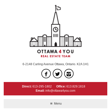
6-2148 Carling Avenue Ottawa, Ontario. K2A 1H1
Direct:
613-295-1802
Office:
613.829.1818
Email:
info@ottawa4you.com
Menu