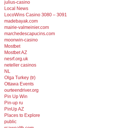
julius-casino
Local News
LocoWins Casino 3080 – 3091
madebayak.com
mairie-valmeinier.com
marchedescapucins.com
moonwin-casino
Mostbet
Mostbet AZ
nesrf.org.uk
neteller casinos
NL
Olga Turkey (tr)
Ottawa Events
ourteendriver.org
Pin Up Win
Pin-up ru
PinUp AZ
Places to Explore
public
rcawealth.com