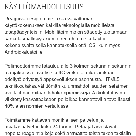
KÄYTTÖMAHDOLLISUUS
Reagoiva designimme takaa vaivattoman
käyttökokemuksen kaikilla teknologialla mobiileista
tasapäädynteisiin. Mobiilitoiminto on säädetty tuottamaan
sama täsmällisyys kuin hiiren ohjaimella käyttö,
kokonaisvaltaisella kannatuksella että iOS- kuin myös
Android-alustoille.
Pelimoottorimme latautuu alle 3 kolmen sekunnin sekunnin
ajanjaksossa tavallisella 4G-verkolla, eikä lainkaan
edellytä eriytettyä appsovelluksen asennusta. HTML5-
tekniikka takaa välittömän kulunmahdollisuuden selaimen
avulla ilman mitään tehokompromisseja. Akkukulutus on
viikitetty kasvattaakseen peliaikaa kannettavilla tavallisesti
40% alan normien vertailussa.
Toimitamme kattavan monikielisen palvelun ja
asiakaspalvelun koko 24 tunnin. Pelaajat arvostavat
nopeita reagointiaikoja sekä ammattitaitoista tukea taktisiin