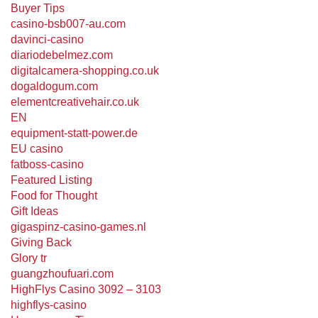
Buyer Tips
casino-bsb007-au.com
davinci-casino
diariodebelmez.com
digitalcamera-shopping.co.uk
dogaldogum.com
elementcreativehair.co.uk
EN
equipment-statt-power.de
EU casino
fatboss-casino
Featured Listing
Food for Thought
Gift Ideas
gigaspinz-casino-games.nl
Giving Back
Glory tr
guangzhoufuari.com
HighFlys Casino 3092 – 3103
highflys-casino