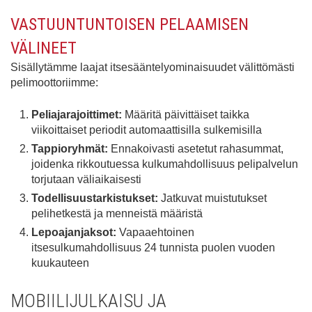
VASTUUNTUNTOISEN PELAAMISEN
VÄLINEET
Sisällytämme laajat itsesääntelyominaisuudet välittömästi
pelimoottoriimme:
Peliajarajoittimet:
Määritä päivittäiset taikka
viikoittaiset periodit automaattisilla sulkemisilla
Tappioryhmät:
Ennakoivasti asetetut rahasummat,
joidenka rikkoutuessa kulkumahdollisuus pelipalvelun
torjutaan väliaikaisesti
Todellisuustarkistukset:
Jatkuvat muistutukset
pelihetkestä ja menneistä määristä
Lepoajanjaksot:
Vapaaehtoinen
itsesulkumahdollisuus 24 tunnista puolen vuoden
kuukauteen
MOBIILIJULKAISU JA