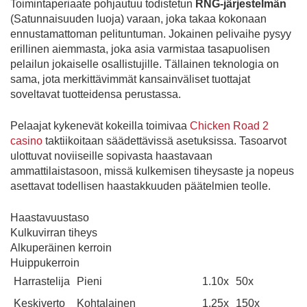
Toimintaperiaate pohjautuu todistetun
RNG-järjestelmän
(Satunnaisuuden luoja) varaan, joka takaa kokonaan
ennustamattoman pelituntuman. Jokainen pelivaihe pysyy
erillinen aiemmasta, joka asia varmistaa tasapuolisen
pelailun jokaiselle osallistujille. Tällainen teknologia on
sama, jota merkittävimmät kansainväliset tuottajat
soveltavat tuotteidensa perustassa.
Pelaajat kykenevät kokeilla toimivaa
Chicken Road 2
casino
taktiikoitaan säädettävissä asetuksissa. Tasoarvot
ulottuvat noviiseille sopivasta haastavaan
ammattilaistasoon, missä kulkemisen tiheysaste ja nopeus
asettavat todellisen haastakkuuden päätelmien teolle.
Haastavuustaso
Kulkuvirran tiheys
Alkuperäinen kerroin
Huippukerroin
Harrastelija
Pieni
1.10x
50x
Keskiverto
Kohtalainen
1.25x
150x