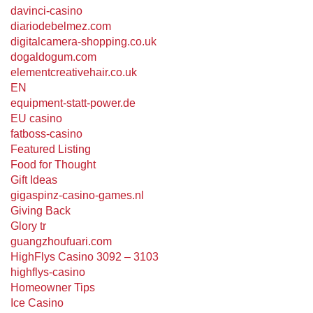
davinci-casino
diariodebelmez.com
digitalcamera-shopping.co.uk
dogaldogum.com
elementcreativehair.co.uk
EN
equipment-statt-power.de
EU casino
fatboss-casino
Featured Listing
Food for Thought
Gift Ideas
gigaspinz-casino-games.nl
Giving Back
Glory tr
guangzhoufuari.com
HighFlys Casino 3092 – 3103
highflys-casino
Homeowner Tips
Ice Casino