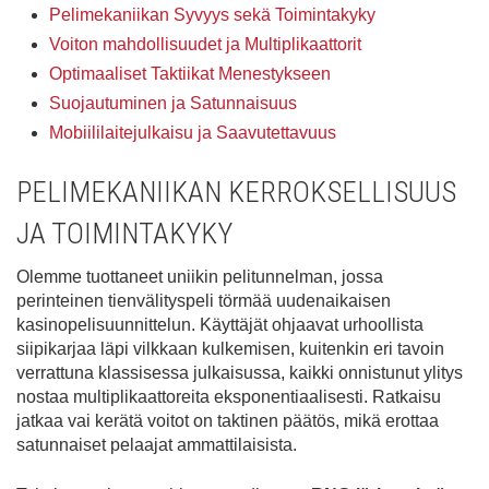
Pelimekaniikan Syvyys sekä Toimintakyky
Voiton mahdollisuudet ja Multiplikaattorit
Optimaaliset Taktiikat Menestykseen
Suojautuminen ja Satunnaisuus
Mobiililaitejulkaisu ja Saavutettavuus
PELIMEKANIIKAN KERROKSELLISUUS
JA TOIMINTAKYKY
Olemme tuottaneet uniikin pelitunnelman, jossa
perinteinen tienvälityspeli törmää uudenaikaisen
kasinopelisuunnittelun. Käyttäjät ohjaavat urhoollista
siipikarjaa läpi vilkkaan kulkemisen, kuitenkin eri tavoin
verrattuna klassisessa julkaisussa, kaikki onnistunut ylitys
nostaa multiplikaattoreita eksponentiaalisesti. Ratkaisu
jatkaa vai kerätä voitot on taktinen päätös, mikä erottaa
satunnaiset pelaajat ammattilaisista.