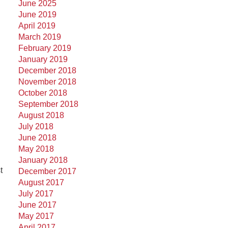
June 2025
June 2019
April 2019
March 2019
February 2019
January 2019
December 2018
November 2018
October 2018
September 2018
August 2018
July 2018
June 2018
May 2018
January 2018
t
December 2017
August 2017
July 2017
June 2017
May 2017
April 2017