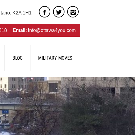
ntario. K2A 1H1
818
Email:
info@ottawa4you.com
BLOG
MILITARY MOVES