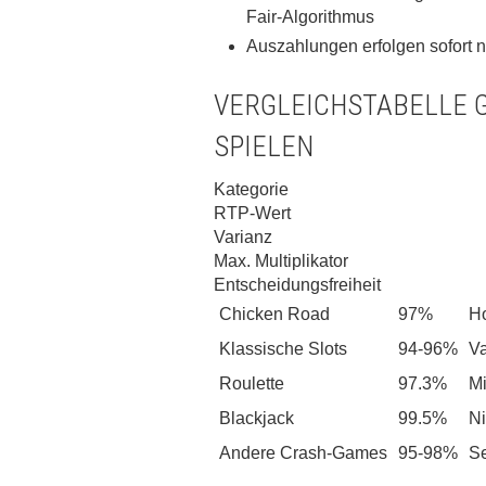
Fair-Algorithmus
Auszahlungen erfolgen sofort 
VERGLEICHSTABELLE 
SPIELEN
Kategorie
RTP-Wert
Varianz
Max. Multiplikator
Entscheidungsfreiheit
Chicken Road
97%
H
Klassische Slots
94-96%
Va
Roulette
97.3%
Mi
Blackjack
99.5%
Ni
Andere Crash-Games
95-98%
S