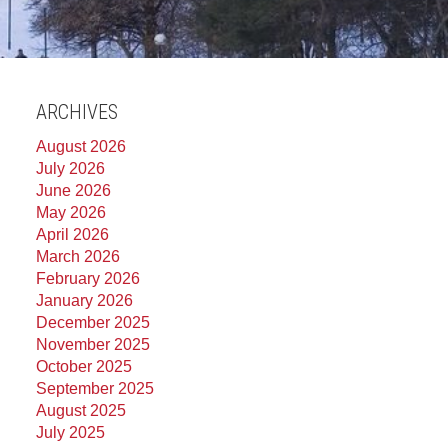
ARCHIVES
August 2026
July 2026
June 2026
May 2026
April 2026
March 2026
February 2026
January 2026
December 2025
November 2025
October 2025
September 2025
August 2025
July 2025