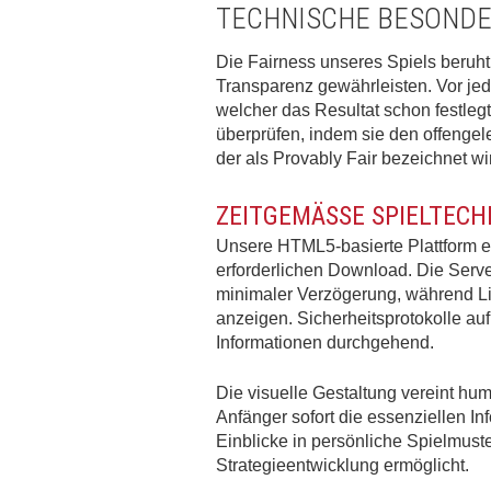
TECHNISCHE BESONDE
Die Fairness unseres Spiels beruht
Transparenz gewährleisten. Vor jede
welcher das Resultat schon festleg
überprüfen, indem sie den offengel
der als Provably Fair bezeichnet wi
ZEITGEMÄSSE SPIELTECH
Unsere HTML5-basierte Plattform e
erforderlichen Download. Die Serve
minimaler Verzögerung, während 
anzeigen. Sicherheitsprotokolle a
Informationen durchgehend.
Die visuelle Gestaltung vereint hum
Anfänger sofort die essenziellen In
Einblicke in persönliche Spielmus
Strategieentwicklung ermöglicht.