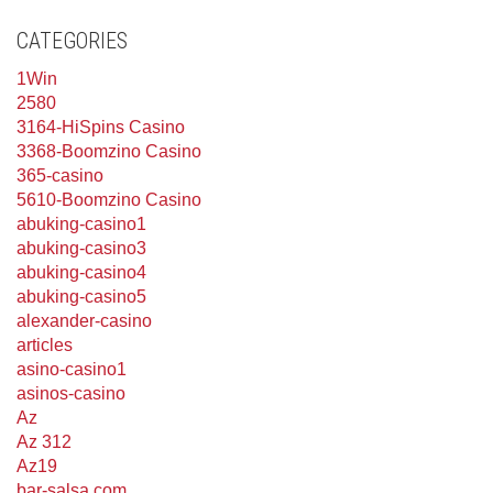
CATEGORIES
1Win
2580
3164-HiSpins Casino
3368-Boomzino Casino
365-casino
5610-Boomzino Casino
abuking-casino1
abuking-casino3
abuking-casino4
abuking-casino5
alexander-casino
articles
asino-casino1
asinos-casino
Az
Az 312
Az19
bar-salsa.com