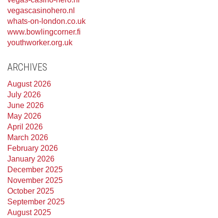
vegascasinohero.nl
whats-on-london.co.uk
www.bowlingcorner.fi
youthworker.org.uk
ARCHIVES
August 2026
July 2026
June 2026
May 2026
April 2026
March 2026
February 2026
January 2026
December 2025
November 2025
October 2025
September 2025
August 2025