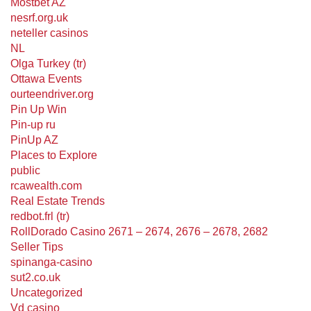
Mostbet AZ
nesrf.org.uk
neteller casinos
NL
Olga Turkey (tr)
Ottawa Events
ourteendriver.org
Pin Up Win
Pin-up ru
PinUp AZ
Places to Explore
public
rcawealth.com
Real Estate Trends
redbot.frl (tr)
RollDorado Casino 2671 – 2674, 2676 – 2678, 2682
Seller Tips
spinanga-casino
sut2.co.uk
Uncategorized
Vd casino