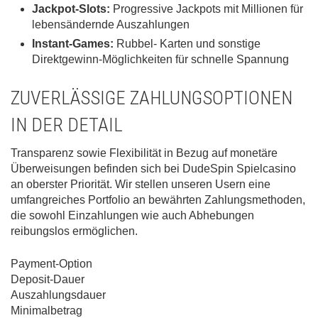
Jackpot-Slots:
Progressive Jackpots mit Millionen für
lebensändernde Auszahlungen
Instant-Games:
Rubbel- Karten und sonstige
Direktgewinn-Möglichkeiten für schnelle Spannung
ZUVERLÄSSIGE ZAHLUNGSOPTIONEN
IN DER DETAIL
Transparenz sowie Flexibilität in Bezug auf monetäre
Überweisungen befinden sich bei DudeSpin Spielcasino
an oberster Priorität. Wir stellen unseren Usern eine
umfangreiches Portfolio an bewährten Zahlungsmethoden,
die sowohl Einzahlungen wie auch Abhebungen
reibungslos ermöglichen.
Payment-Option
Deposit-Dauer
Auszahlungsdauer
Minimalbetrag