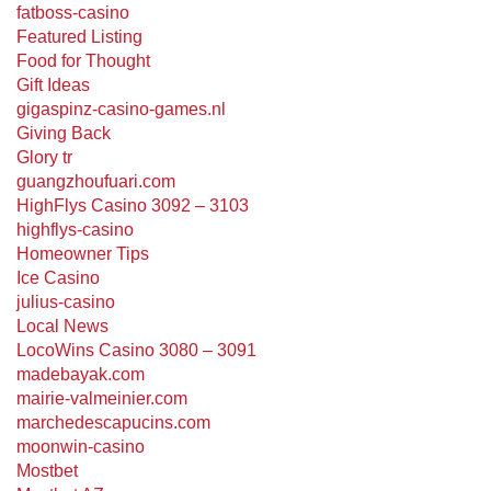
fatboss-casino
Featured Listing
Food for Thought
Gift Ideas
gigaspinz-casino-games.nl
Giving Back
Glory tr
guangzhoufuari.com
HighFlys Casino 3092 – 3103
highflys-casino
Homeowner Tips
Ice Casino
julius-casino
Local News
LocoWins Casino 3080 – 3091
madebayak.com
mairie-valmeinier.com
marchedescapucins.com
moonwin-casino
Mostbet