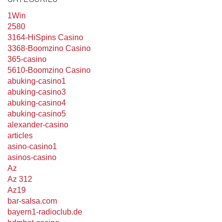
1Win
2580
3164-HiSpins Casino
3368-Boomzino Casino
365-casino
5610-Boomzino Casino
abuking-casino1
abuking-casino3
abuking-casino4
abuking-casino5
alexander-casino
articles
asino-casino1
asinos-casino
Az
Az 312
Az19
bar-salsa.com
bayern1-radioclub.de