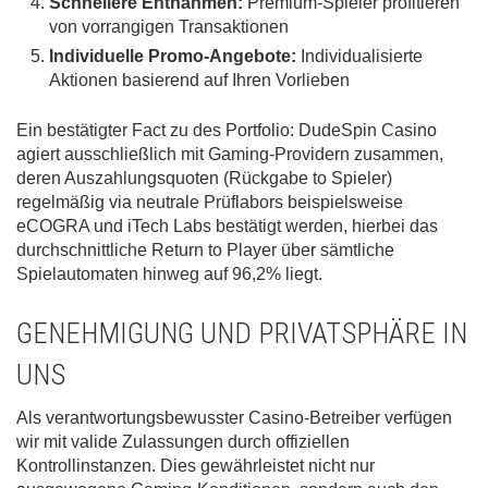
Schnellere Entnahmen:
Premium-Spieler profitieren
von vorrangigen Transaktionen
Individuelle Promo-Angebote:
Individualisierte
Aktionen basierend auf Ihren Vorlieben
Ein bestätigter Fact zu des Portfolio: DudeSpin Casino
agiert ausschließlich mit Gaming-Providern zusammen,
deren Auszahlungsquoten (Rückgabe to Spieler)
regelmäßig via neutrale Prüflabors beispielsweise
eCOGRA und iTech Labs bestätigt werden, hierbei das
durchschnittliche Return to Player über sämtliche
Spielautomaten hinweg auf 96,2% liegt.
GENEHMIGUNG UND PRIVATSPHÄRE IN
UNS
Als verantwortungsbewusster Casino-Betreiber verfügen
wir mit valide Zulassungen durch offiziellen
Kontrollinstanzen. Dies gewährleistet nicht nur