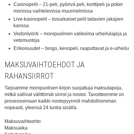
Casinopelit – 21-peli, pyörivä peli, korttipeli ja poker
monissa vaihtelevissa muunnelmissa
Live-kasinopelit – tosiaikaiset pelit taitavien jakajien
kanssa
Vedonlyönti – monipuolinen valikoima urheilulajeja ja
vetomuotoja
Erikoisuudet – bingo, kenopeli, raaputtavat ja e-urheilu
MAKSUVAIHTOEHDOT JA
RAHANSIIRROT
Tarjoamme monipuolisen kirjon suojattuja maksutapoja,
mitkä sallivat välittömät siirrot ja nostot. Tavoitteemme on
prosessoimaan kaikki nostopyynnöt mahdollisimman
nopeasti, yleensä 24 tuntia sisällä.
Maksuvaihtoehto
Maksuaika