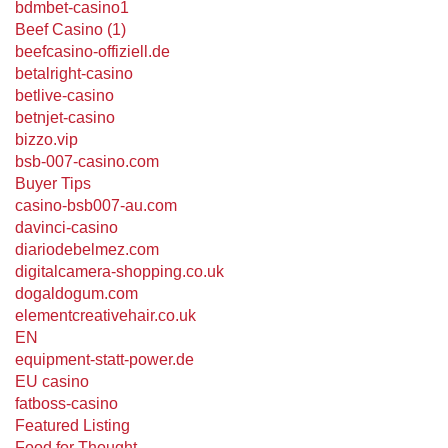
bdmbet-casino1
Beef Casino (1)
beefcasino-offiziell.de
betalright-casino
betlive-casino
betnjet-casino
bizzo.vip
bsb-007-casino.com
Buyer Tips
casino-bsb007-au.com
davinci-casino
diariodebelmez.com
digitalcamera-shopping.co.uk
dogaldogum.com
elementcreativehair.co.uk
EN
equipment-statt-power.de
EU casino
fatboss-casino
Featured Listing
Food for Thought