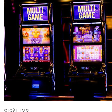
SISÄLLYS