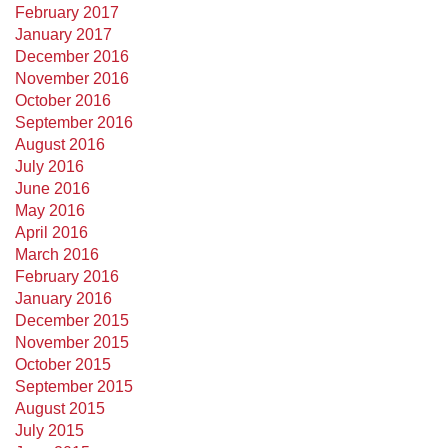
February 2017
January 2017
December 2016
November 2016
October 2016
September 2016
August 2016
July 2016
June 2016
May 2016
April 2016
March 2016
February 2016
January 2016
December 2015
November 2015
October 2015
September 2015
August 2015
July 2015