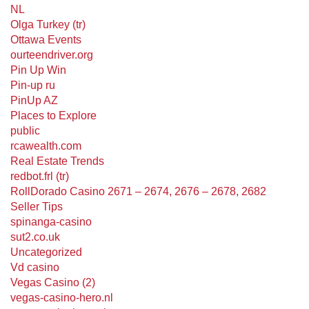
NL
Olga Turkey (tr)
Ottawa Events
ourteendriver.org
Pin Up Win
Pin-up ru
PinUp AZ
Places to Explore
public
rcawealth.com
Real Estate Trends
redbot.frl (tr)
RollDorado Casino 2671 – 2674, 2676 – 2678, 2682
Seller Tips
spinanga-casino
sut2.co.uk
Uncategorized
Vd casino
Vegas Casino (2)
vegas-casino-hero.nl