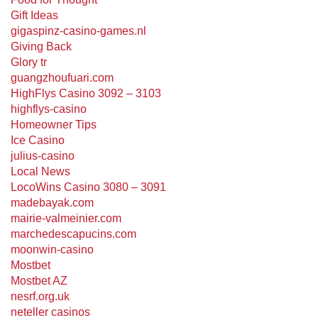
Gift Ideas
gigaspinz-casino-games.nl
Giving Back
Glory tr
guangzhoufuari.com
HighFlys Casino 3092 – 3103
highflys-casino
Homeowner Tips
Ice Casino
julius-casino
Local News
LocoWins Casino 3080 – 3091
madebayak.com
mairie-valmeinier.com
marchedescapucins.com
moonwin-casino
Mostbet
Mostbet AZ
nesrf.org.uk
neteller casinos