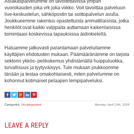
Asiakaspalvelumme on tavoitettavissa ympäri
vuorokauden joka vrk joka viikko. Voit tavoittaa palveluun
live-keskustelun, sähköpostin tai soittopalvelun avulla.
Joukkueemme rakentuu opastettuista ammattilaisista, jotka
henkilöt ovat kaikki valppaita auttamaan kaikenlaisissa
toimintaasi koskevissa tapauksissa äidinkielellä.
Haluamme jatkuvasti parantamaan palveluitamme
käyttäjien ehdotusten mukaan. Päämääränämme on tarjota
sektorin ykkös- pelikokemus yhdistämällä huippuluokka,
turvallisuus ja tyytyväisyys. Tule mukaan joukkoomme
tänään ja testaa omakohtaisesti, miten palvelumme on
kohonnut kotimaiset pelaajien lempipalveluksi.
Categories:
Uncategorized
Monday, April 13th, 2026
LEAVE A REPLY