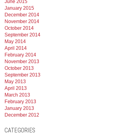
June 2015
January 2015
December 2014
November 2014
October 2014
September 2014
May 2014
April 2014
February 2014
November 2013
October 2013
September 2013
May 2013
April 2013
March 2013
February 2013
January 2013
December 2012
CATEGORIES