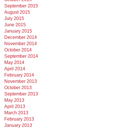
September 2015
August 2015
July 2015
June 2015
January 2015
December 2014
November 2014
October 2014
September 2014
May 2014
April 2014
February 2014
November 2013
October 2013
September 2013
May 2013
April 2013
March 2013
February 2013
January 2013