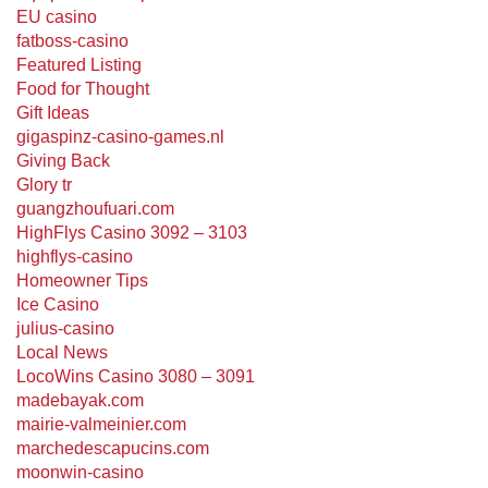
EU casino
fatboss-casino
Featured Listing
Food for Thought
Gift Ideas
gigaspinz-casino-games.nl
Giving Back
Glory tr
guangzhoufuari.com
HighFlys Casino 3092 – 3103
highflys-casino
Homeowner Tips
Ice Casino
julius-casino
Local News
LocoWins Casino 3080 – 3091
madebayak.com
mairie-valmeinier.com
marchedescapucins.com
moonwin-casino