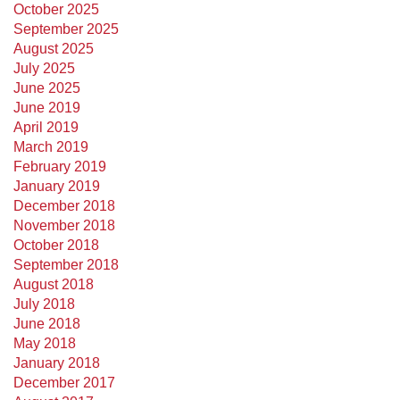
October 2025
September 2025
August 2025
July 2025
June 2025
June 2019
April 2019
March 2019
February 2019
January 2019
December 2018
November 2018
October 2018
September 2018
August 2018
July 2018
June 2018
May 2018
January 2018
December 2017