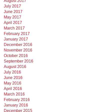
August 2017
July 2017
June 2017
May 2017
April 2017
March 2017
February 2017
January 2017
December 2016
November 2016
October 2016
September 2016
August 2016
July 2016
June 2016
May 2016
April 2016
March 2016
February 2016
January 2016
December 2015