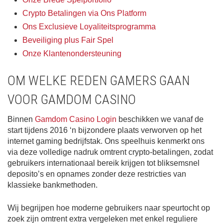
Crypto Betalingen via Ons Platform
Ons Exclusieve Loyaliteitsprogramma
Beveiliging plus Fair Spel
Onze Klantenondersteuning
OM WELKE REDEN GAMERS GAAN
VOOR GAMDOM CASINO
Binnen
Gamdom Casino Login
beschikken we vanaf de
start tijdens 2016 ‘n bijzondere plaats verworven op het
internet gaming bedrijfstak. Ons speelhuis kenmerkt ons
via deze volledige nadruk omtrent crypto-betalingen, zodat
gebruikers internationaal bereik krijgen tot bliksemsnel
deposito’s en opnames zonder deze restricties van
klassieke bankmethoden.
Wij begrijpen hoe moderne gebruikers naar speurtocht op
zoek zijn omtrent extra vergeleken met enkel reguliere