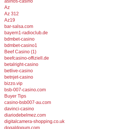
asinos-casino
Az
Az 312
Az19
bar-salsa.com
bayern1-radioclub.de
bdmbet-casino
bdmbet-casino1
Beef Casino (1)
beefcasino-offiziell.de
betalright-casino
betlive-casino
betnjet-casino
bizzo.vip
bsb-007-casino.com
Buyer Tips
casino-bsb007-au.com
davinci-casino
diariodebelmez.com
digitalcamera-shopping.co.uk
dogaldogum.com