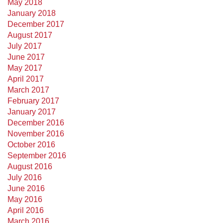
May 2018
January 2018
December 2017
August 2017
July 2017
June 2017
May 2017
April 2017
March 2017
February 2017
January 2017
December 2016
November 2016
October 2016
September 2016
August 2016
July 2016
June 2016
May 2016
April 2016
March 2016