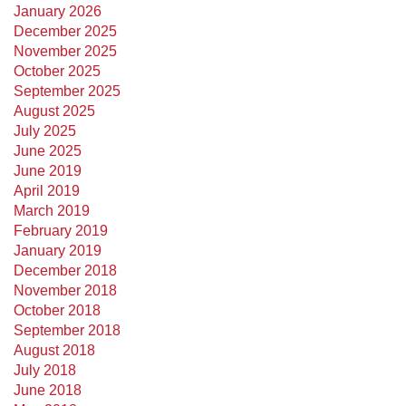
January 2026
December 2025
November 2025
October 2025
September 2025
August 2025
July 2025
June 2025
June 2019
April 2019
March 2019
February 2019
January 2019
December 2018
November 2018
October 2018
September 2018
August 2018
July 2018
June 2018