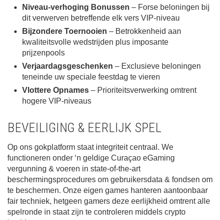
Niveau-verhoging Bonussen
– Forse beloningen bij
dit verwerven betreffende elk vers VIP-niveau
Bijzondere Toernooien
– Betrokkenheid aan
kwaliteitsvolle wedstrijden plus imposante
prijzenpools
Verjaardagsgeschenken
– Exclusieve beloningen
teneinde uw speciale feestdag te vieren
Vlottere Opnames
– Prioriteitsverwerking omtrent
hogere VIP-niveaus
BEVEILIGING & EERLIJK SPEL
Op ons gokplatform staat integriteit centraal. We
functioneren onder ‘n geldige Curaçao eGaming
vergunning & voeren in state-of-the-art
beschermingsprocedures om gebruikersdata & fondsen om
te beschermen. Onze eigen games hanteren aantoonbaar
fair techniek, hetgeen gamers deze eerlijkheid omtrent alle
spelronde in staat zijn te controleren middels crypto