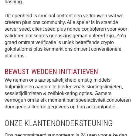
hashing.
Dit openheid is cruciaal omtrent een vertrouwen wat we
creëren plus ons community. Alle speler is in staat de
server seed, client seed plus nonce controleren voor voor
valideren dat scores geenszins gemanipuleerd zijn. Zo’n
graad omtrent verificatie is uniek betreffende crypto
gokplatforms plus kenmerkt ons omtrent conventionele
platforms.
BEWUST WEDDEN INITIATIEVEN
We nemen ons aansprakelijkheid ernstig middels
hulpmiddelen aan om te bieden zoals stortingslimieten,
sessietijdlimieten & zelfblokkering opties. Gamers
vermogen om te elk moment hun speelactiviteit controleren
door gedetailleerde gegevens op hun accountprofiel.
ONZE KLANTENONDERSTEUNING
Ons gecommitteerd supportteam is 24 uren voor elke dag,