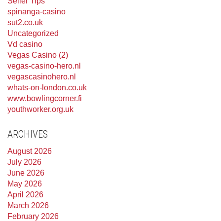
Seller Tips
spinanga-casino
sut2.co.uk
Uncategorized
Vd casino
Vegas Casino (2)
vegas-casino-hero.nl
vegascasinohero.nl
whats-on-london.co.uk
www.bowlingcorner.fi
youthworker.org.uk
ARCHIVES
August 2026
July 2026
June 2026
May 2026
April 2026
March 2026
February 2026