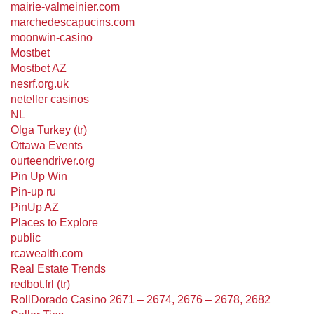
mairie-valmeinier.com
marchedescapucins.com
moonwin-casino
Mostbet
Mostbet AZ
nesrf.org.uk
neteller casinos
NL
Olga Turkey (tr)
Ottawa Events
ourteendriver.org
Pin Up Win
Pin-up ru
PinUp AZ
Places to Explore
public
rcawealth.com
Real Estate Trends
redbot.frl (tr)
RollDorado Casino 2671 – 2674, 2676 – 2678, 2682