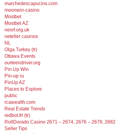
marchedescapucins.com
moonwin-casino
Mostbet
Mostbet AZ
nesrf.org.uk
neteller casinos
NL
Olga Turkey (tr)
Ottawa Events
ourteendriver.org
Pin Up Win
Pin-up ru
PinUp AZ
Places to Explore
public
rcawealth.com
Real Estate Trends
redbot.frl (tr)
RollDorado Casino 2671 – 2674, 2676 – 2678, 2682
Seller Tips