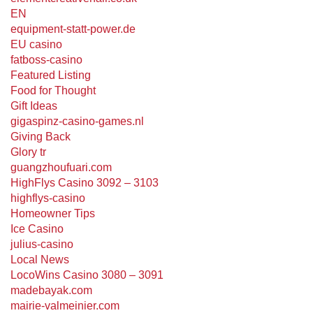
EN
equipment-statt-power.de
EU casino
fatboss-casino
Featured Listing
Food for Thought
Gift Ideas
gigaspinz-casino-games.nl
Giving Back
Glory tr
guangzhoufuari.com
HighFlys Casino 3092 – 3103
highflys-casino
Homeowner Tips
Ice Casino
julius-casino
Local News
LocoWins Casino 3080 – 3091
madebayak.com
mairie-valmeinier.com