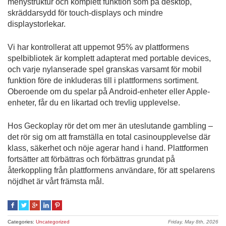
menystruktur och komplett funktion som på desktop,
skräddarsydd för touch-displays och mindre
displaystorlekar.
Vi har kontrollerat att uppemot 95% av plattformens
spelbibliotek är komplett adapterat med portable devices,
och varje nylanserade spel granskas varsamt för mobil
funktion före de inkluderas till i plattformens sortiment.
Oberoende om du spelar på Android-enheter eller Apple-
enheter, får du en likartad och trevlig upplevelse.
Hos Geckoplay rör det om mer än uteslutande gambling –
det rör sig om att framställa en total casinoupplevelse där
klass, säkerhet och nöje agerar hand i hand. Plattformen
fortsätter att förbättras och förbättras grundat på
återkoppling från plattformens användare, för att spelarens
nöjdhet är vårt främsta mål.
Categories:
Uncategorized
Friday, May 8th, 2026