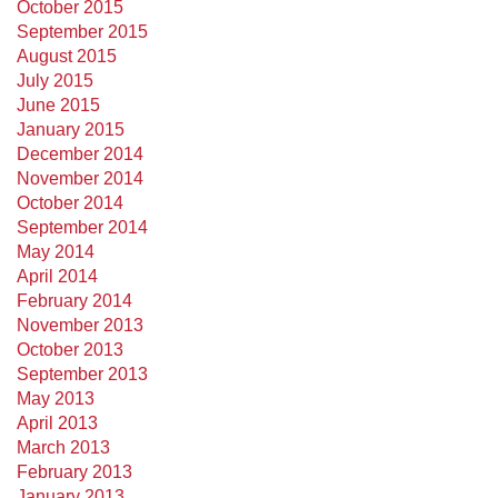
October 2015
September 2015
August 2015
July 2015
June 2015
January 2015
December 2014
November 2014
October 2014
September 2014
May 2014
April 2014
February 2014
November 2013
October 2013
September 2013
May 2013
April 2013
March 2013
February 2013
January 2013