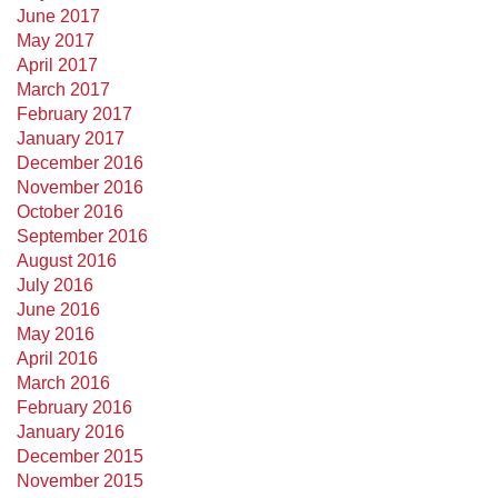
June 2017
May 2017
April 2017
March 2017
February 2017
January 2017
December 2016
November 2016
October 2016
September 2016
August 2016
July 2016
June 2016
May 2016
April 2016
March 2016
February 2016
January 2016
December 2015
November 2015