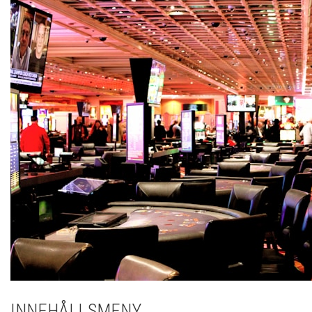
INNEHÅLLSMENY