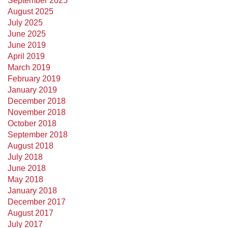
September 2025
August 2025
July 2025
June 2025
June 2019
April 2019
March 2019
February 2019
January 2019
December 2018
November 2018
October 2018
September 2018
August 2018
July 2018
June 2018
May 2018
January 2018
December 2017
August 2017
July 2017