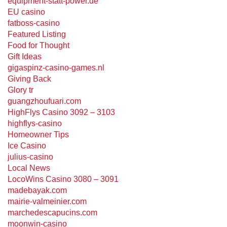
equipment-statt-power.de
EU casino
fatboss-casino
Featured Listing
Food for Thought
Gift Ideas
gigaspinz-casino-games.nl
Giving Back
Glory tr
guangzhoufuari.com
HighFlys Casino 3092 – 3103
highflys-casino
Homeowner Tips
Ice Casino
julius-casino
Local News
LocoWins Casino 3080 – 3091
madebayak.com
mairie-valmeinier.com
marchedescapucins.com
moonwin-casino