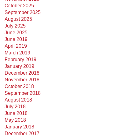
October 2025
September 2025
August 2025
July 2025
June 2025
June 2019
April 2019
March 2019
February 2019
January 2019
December 2018
November 2018
October 2018
September 2018
August 2018
July 2018
June 2018
May 2018
January 2018
December 2017