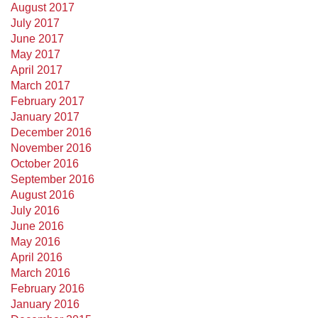
August 2017
July 2017
June 2017
May 2017
April 2017
March 2017
February 2017
January 2017
December 2016
November 2016
October 2016
September 2016
August 2016
July 2016
June 2016
May 2016
April 2016
March 2016
February 2016
January 2016