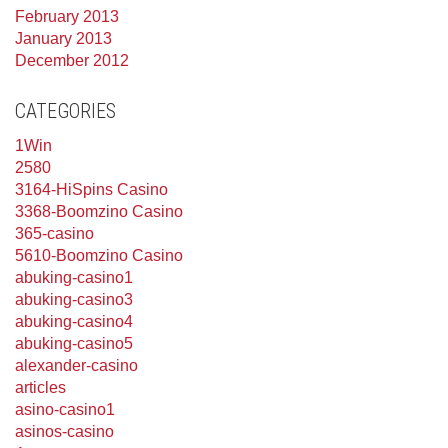
February 2013
January 2013
December 2012
CATEGORIES
1Win
2580
3164-HiSpins Casino
3368-Boomzino Casino
365-casino
5610-Boomzino Casino
abuking-casino1
abuking-casino3
abuking-casino4
abuking-casino5
alexander-casino
articles
asino-casino1
asinos-casino