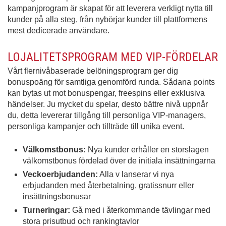
kampanjprogram är skapat för att leverera verkligt nytta till
kunder på alla steg, från nybörjar kunder till plattformens
mest dedicerade användare.
LOJALITETSPROGRAM MED VIP-FÖRDELAR
Vårt flernivåbaserade belöningsprogram ger dig
bonuspoäng för samtliga genomförd runda. Sådana points
kan bytas ut mot bonuspengar, freespins eller exklusiva
händelser. Ju mycket du spelar, desto bättre nivå uppnår
du, detta levererar tillgång till personliga VIP-managers,
personliga kampanjer och tillträde till unika event.
Välkomstbonus:
Nya kunder erhåller en storslagen
välkomstbonus fördelad över de initiala insättningarna
Veckoerbjudanden:
Alla v lanserar vi nya
erbjudanden med återbetalning, gratissnurr eller
insättningsbonusar
Turneringar:
Gå med i återkommande tävlingar med
stora prisutbud och rankingtavlor