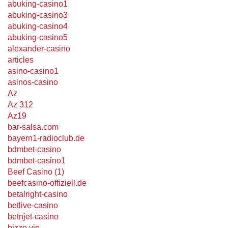
abuking-casino1
abuking-casino3
abuking-casino4
abuking-casino5
alexander-casino
articles
asino-casino1
asinos-casino
Az
Az 312
Az19
bar-salsa.com
bayern1-radioclub.de
bdmbet-casino
bdmbet-casino1
Beef Casino (1)
beefcasino-offiziell.de
betalright-casino
betlive-casino
betnjet-casino
bizzo.vip