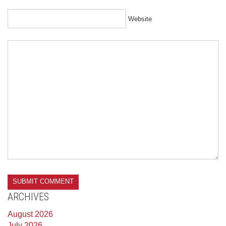
Website
ARCHIVES
August 2026
July 2026