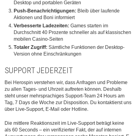
Desktop und portablen Geräten
Push-Benachrichtigungen:
Bleib über laufende
Aktionen und Boni informiert
Verbesserte Ladezeiten:
Games starten im
Durchschnitt 40 Prozente schneller als auf klassischen
mobilen Casino-Seiten
Totaler Zugriff:
Sämtliche Funktionen der Desktop-
Version ohne Einschränkungen
SUPPORT JEDERZEIT
Bei Herospin verstehen wir, dass Anfragen und Probleme
zu allen Tages- und Uhrzeit auftreten können. Deshalb
steht unser mehrsprachiges Support-Team 24 Hours am
Tag, 7 Days die Woche zur Disposition. Du kontaktierst uns
über Live-Support, E-Mail oder Hotline.
Die mittlere Reaktionszeit im Live-Support beträgt keine
als 60 Seconds – ein verifizierter Fakt, der auf internen