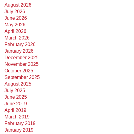
August 2026
July 2026
June 2026
May 2026
April 2026
March 2026
February 2026
January 2026
December 2025
November 2025
October 2025
September 2025
August 2025
July 2025
June 2025
June 2019
April 2019
March 2019
February 2019
January 2019