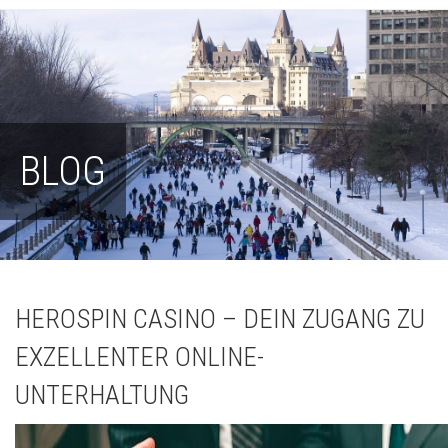
BLOG
HEROSPIN CASINO – DEIN ZUGANG ZU
EXZELLENTER ONLINE-
UNTERHALTUNG