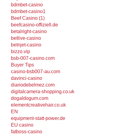
bdmbet-casino
bdmbet-casino1
Beef Casino (1)
beefcasino-offiziell.de
betalright-casino
betlive-casino
betnjet-casino
bizzo.vip
bsb-007-casino.com
Buyer Tips
casino-bsb007-au.com
davinci-casino
diariodebelmez.com
digitalcamera-shopping.co.uk
dogaldogum.com
elementcreativehair.co.uk
EN
equipment-statt-power.de
EU casino
fatboss-casino