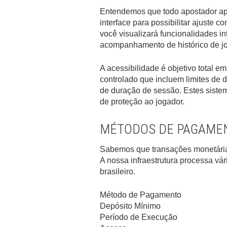
Entendemos que todo apostador apr
interface para possibilitar ajuste c
você visualizará funcionalidades int
acompanhamento de histórico de jo
A acessibilidade é objetivo total e
controlado que incluem limites de d
de duração de sessão. Estes sistem
de proteção ao jogador.
MÉTODOS DE PAGAMEN
Sabemos que transações monetárias 
A nossa infraestrutura processa vá
brasileiro.
Método de Pagamento
Depósito Mínimo
Período de Execução