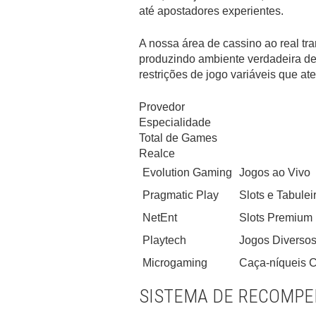
até apostadores experientes.
A nossa área de cassino ao real tr
produzindo ambiente verdadeira de
restrições de jogo variáveis que a
Provedor
Especialidade
Total de Games
Realce
Evolution Gaming
Jogos ao Vivo
Pragmatic Play
Slots e Tabulei
NetEnt
Slots Premium
Playtech
Jogos Diverso
Microgaming
Caça-níqueis 
SISTEMA DE RECOMPE