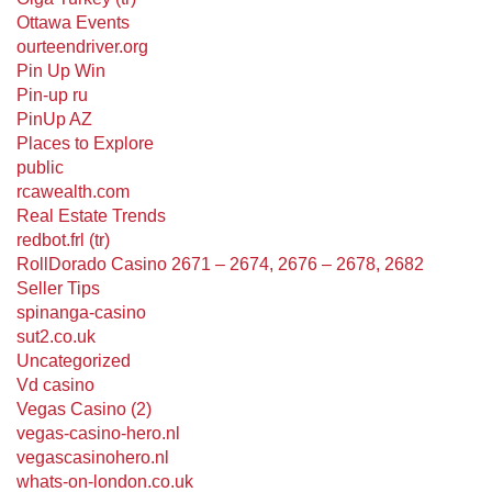
Ottawa Events
ourteendriver.org
Pin Up Win
Pin-up ru
PinUp AZ
Places to Explore
public
rcawealth.com
Real Estate Trends
redbot.frl (tr)
RollDorado Casino 2671 – 2674, 2676 – 2678, 2682
Seller Tips
spinanga-casino
sut2.co.uk
Uncategorized
Vd casino
Vegas Casino (2)
vegas-casino-hero.nl
vegascasinohero.nl
whats-on-london.co.uk