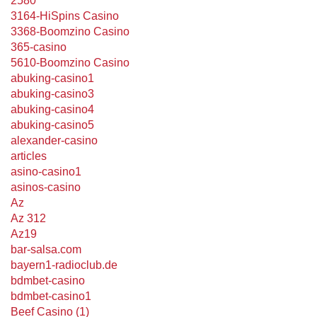
2580
3164-HiSpins Casino
3368-Boomzino Casino
365-casino
5610-Boomzino Casino
abuking-casino1
abuking-casino3
abuking-casino4
abuking-casino5
alexander-casino
articles
asino-casino1
asinos-casino
Az
Az 312
Az19
bar-salsa.com
bayern1-radioclub.de
bdmbet-casino
bdmbet-casino1
Beef Casino (1)