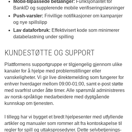
Mobil-tilpassede betalinger:
Funksjonalitet for
BankID og supplerende mobile verifiseringsløsninger
Push-varsler:
Frivillige notifikasjoner om kampanjer
og nye spillslipp
Lav dataforbruk:
Effektivisert kode som minimerer
databelastning under spilling
KUNDESTØTTE OG SUPPORT
Plattformens supportgruppe er tilgjengelig gjennom ulike
kanaler for å hjelpe med problemstillinger eller
vanskeligheter. Vi gir live direktemelding som fungerer for
enhver hverdager mellom 09:00-01:00, samt e-post støtte
med svarfrist under åtte timer. Alle spørsmål administreres
av norsk-språklige medarbeidere med dyptgående
kunnskap om tjenesten.
I tillegg har vi bygget et bredt hjelpesenter med utfyllende
artikler og manualer som rommer alt fra kontoskapelse til
regler for spill og uttaksprosedyrer. Dette selvbetjenings-