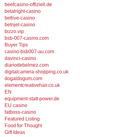
beefcasino-offiziell.de
betalright-casino
betlive-casino
betnjet-casino
bizzo.vip
bsb-007-casino.com
Buyer Tips
casino-bsb007-au.com
davinci-casino
diariodebelmez.com
digitalcamera-shopping.co.uk
dogaldogum.com
elementcreativehair.co.uk
EN
equipment-statt-power.de
EU casino
fatboss-casino
Featured Listing
Food for Thought
Gift Ideas