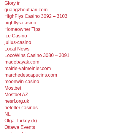
Glory tr
guangzhoufuari.com
HighFlys Casino 3092 – 3103
highflys-casino
Homeowner Tips
Ice Casino
julius-casino
Local News
LocoWins Casino 3080 – 3091
madebayak.com
mairie-valmeinier.com
marchedescapucins.com
moonwin-casino
Mostbet
Mostbet AZ
nesrf.org.uk
neteller casinos
NL
Olga Turkey (tr)
Ottawa Events