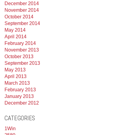
December 2014
November 2014
October 2014
September 2014
May 2014
April 2014
February 2014
November 2013
October 2013
September 2013
May 2013
April 2013
March 2013
February 2013
January 2013
December 2012
CATEGORIES
1Win