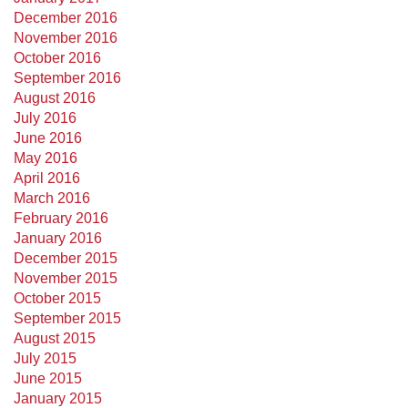
December 2016
November 2016
October 2016
September 2016
August 2016
July 2016
June 2016
May 2016
April 2016
March 2016
February 2016
January 2016
December 2015
November 2015
October 2015
September 2015
August 2015
July 2015
June 2015
January 2015