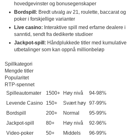
hovedgevinster og bonusegenskaper
Bordspill:
Bredt utvalg av 21, roulette, baccarat og
poker i forskjellige varianter
Live casino:
Interaktive spill med erfarne dealere i
sanntid, sendt fra dedikerte studioer
Jackpot-spill:
Håndplukkede titler med kumulative
utbetalinger som kan oppnå millionbeløp
Spillkategori
Mengde titler
Popularitet
RTP-spennet
Spilleautomater
1500+
Høy nivå
94-98%
Levende Casino
150+
Svært høy
97-99%
Bordspill
200+
Normal
95-99%
Jackpot-spill
80+
Høy nivå
92-96%
Video-poker
50+
Middels
96-99%