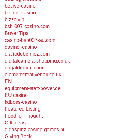
betlive-casino
betnjet-casino
bizzo.vip
bsb-007-casino.com
Buyer Tips
casino-bsb007-au.com
davinci-casino
diariodebelmez.com
digitalcamera-shopping.co.uk
dogaldogum.com
elementcreativehair.co.uk
EN
equipment-statt-power.de
EU casino
fatboss-casino
Featured Listing
Food for Thought
Gift Ideas
gigaspinz-casino-games.nl
Giving Back