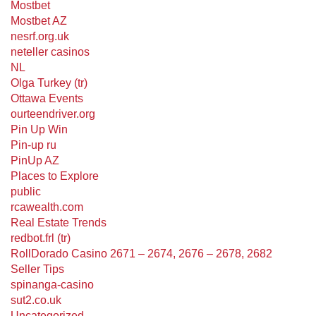
Mostbet
Mostbet AZ
nesrf.org.uk
neteller casinos
NL
Olga Turkey (tr)
Ottawa Events
ourteendriver.org
Pin Up Win
Pin-up ru
PinUp AZ
Places to Explore
public
rcawealth.com
Real Estate Trends
redbot.frl (tr)
RollDorado Casino 2671 – 2674, 2676 – 2678, 2682
Seller Tips
spinanga-casino
sut2.co.uk
Uncategorized