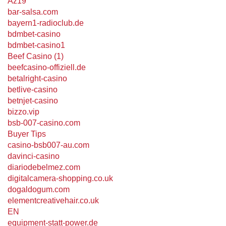
Az19
bar-salsa.com
bayern1-radioclub.de
bdmbet-casino
bdmbet-casino1
Beef Casino (1)
beefcasino-offiziell.de
betalright-casino
betlive-casino
betnjet-casino
bizzo.vip
bsb-007-casino.com
Buyer Tips
casino-bsb007-au.com
davinci-casino
diariodebelmez.com
digitalcamera-shopping.co.uk
dogaldogum.com
elementcreativehair.co.uk
EN
equipment-statt-power.de