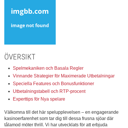
ÖVERSIKT
Spelmekaniken och Basala Regler
Vinnande Strategier för Maximerade Utbetalningar
Speciella Features och Bonusfunktioner
Utbetalningstabell och RTP-procent
Experttips för Nya spelare
Välkomna till det här spelupplevelsen – en engagerande
kasinoerfarenhet som tar dig till dessa frusna sjöar där
tålamod möter thrill. Vi har utvecklats för att erbjuda