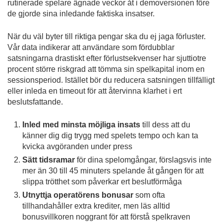
rutinerade spelare ägnade veckor åt i demoversionen före
de gjorde sina inledande faktiska insatser.
När du väl byter till riktiga pengar ska du ej jaga förluster.
Vår data indikerar att användare som fördubblar
satsningarna drastiskt efter förlustsekvenser har sjuttiotre
procent större riskgrad att tömma sin spelkapital inom en
sessionsperiod. Istället bör du reducera satsningen tillfälligt
eller inleda en timeout för att återvinna klarhet i ert
beslutsfattande.
Inled med minsta möjliga insats
till dess att du
känner dig dig trygg med spelets tempo och kan ta
kvicka avgöranden under press
Sätt tidsramar
för dina spelomgångar, förslagsvis inte
mer än 30 till 45 minuters spelande åt gången för att
slippa trötthet som påverkar ert beslutförmåga
Utnyttja operatörens bonusar
som ofta
tillhandahåller extra krediter, men läs alltid
bonusvillkoren noggrant för att förstå spelkraven