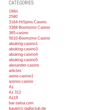
CATEGORIES
1Win
2580
3164-HiSpins Casino
3368-Boomzino Casino
365-casino
5610-Boomzino Casino
abuking-casino1
abuking-casino3
abuking-casino4
abuking-casino5
alexander-casino
articles
asino-casino1
asinos-casino
Az
Az 312
Az19
bar-salsa.com
bayern1-radioclub.de