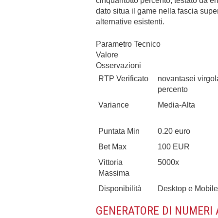
cinquantotto percento, testato da en
dato situa il game nella fascia supe
alternative esistenti.
Parametro Tecnico
Valore
Osservazioni
RTP Verificato
novantasei virgol
percento
Variance
Media-Alta
Puntata Min
0.20 euro
Bet Max
100 EUR
Vittoria
5000x
Massima
Disponibilità
Desktop e Mobile
GENERATORE DI NUMERI 