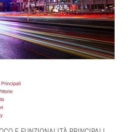
Principali
ittorie
ato
ri
ay
OCO E FUNZIONALITÀ PRINCIPALI