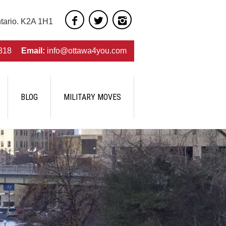
ntario. K2A 1H1
818
Email:
info@ottawa4you.com
BLOG
MILITARY MOVES