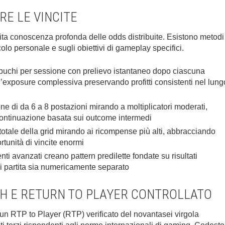
E LE VINCITE
sita conoscenza profonda delle odds distribuite. Esistono metodi
icolo personale e sugli obiettivi di gameplay specifici.
 buchi per sessione con prelievo istantaneo dopo ciascuna
o l’exposure complessiva preservando profitti consistenti nel lung
e di da 6 a 8 postazioni mirando a moltiplicatori moderati,
 continuazione basata sui outcome intermedi
otale della grid mirando ai ricompense più alti, abbracciando
ortunità di vincite enormi
nti avanzati creano pattern predilette fondate su risultati
i partita sia numericamente separato
H E RETURN TO PLAYER CONTROLLATO
 un RTP to Player (RTP) verificato del novantasei virgola