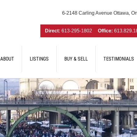
6-2148 Carling Avenue Ottawa, O
Direct:
613-295-1802
Office:
613.829.1
ABOUT
LISTINGS
BUY & SELL
TESTIMONIALS