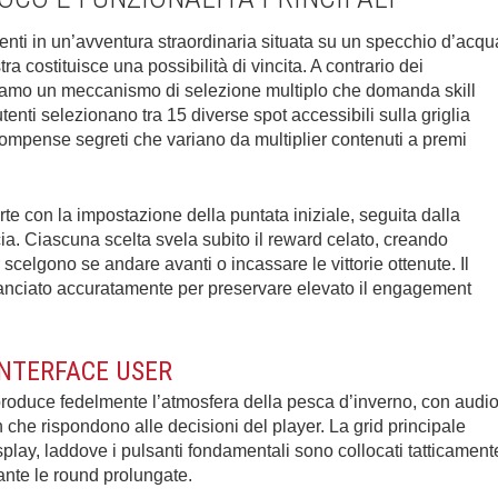
nti in un’avventura straordinaria situata su un specchio d’acqu
ra costituisce una possibilità di vincita. A contrario dei
hiamo un meccanismo di selezione multiplo che domanda skill
tenti selezionano tra 15 diverse spot accessibili sulla griglia
mpense segreti che variano da multiplier contenuti a premi
te con la impostazione della puntata iniziale, seguita dalla
ia. Ciascuna scelta svela subito il reward celato, creando
celgono se andare avanti o incassare le vittorie ottenute. Il
anciato accuratamente per preservare elevato il engagement
INTERFACE USER
produce fedelmente l’atmosfera della pesca d’inverno, con audi
 che rispondono alle decisioni del player. La grid principale
play, laddove i pulsanti fondamentali sono collocati tatticament
rante le round prolungate.