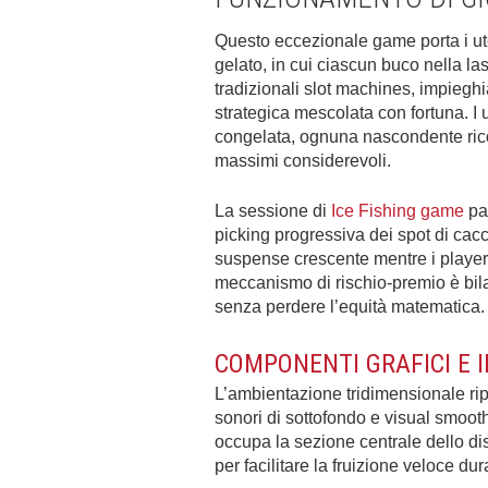
Questo eccezionale game porta i ute
gelato, in cui ciascun buco nella last
tradizionali slot machines, impieg
strategica mescolata con fortuna. I u
congelata, ognuna nascondente rico
massimi considerevoli.
La sessione di
Ice Fishing game
par
picking progressiva dei spot di cacc
suspense crescente mentre i player s
meccanismo di rischio-premio è bil
senza perdere l’equità matematica.
COMPONENTI GRAFICI E 
L’ambientazione tridimensionale ri
sonori di sottofondo e visual smooth
occupa la sezione centrale dello dis
per facilitare la fruizione veloce du