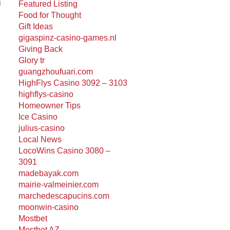
i
Featured Listing
Food for Thought
Gift Ideas
gigaspinz-casino-games.nl
Giving Back
Glory tr
guangzhoufuari.com
HighFlys Casino 3092 – 3103
highflys-casino
Homeowner Tips
Ice Casino
julius-casino
Local News
LocoWins Casino 3080 –
3091
madebayak.com
mairie-valmeinier.com
marchedescapucins.com
moonwin-casino
Mostbet
Mostbet AZ