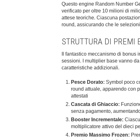
Questo engine Random Number Gene
verificato per oltre 10 milioni di mi
attese teoriche. Ciascuna postazion
round, assicurando che le selezioni
STRUTTURA DI PREMI 
Il fantastico meccanismo di bonus in
sessioni. I multiplier base vanno da 
caratteristiche addizionali.
Pesce Dorato:
Symbol poco com
round attuale, apparendo con pr
attestati
Cascata di Ghiaccio:
Funzione 
senza pagamento, aumentando 
Booster Incrementale:
Ciascun
moltiplicatore attivo del dieci p
Premio Massimo Frozen:
Prem