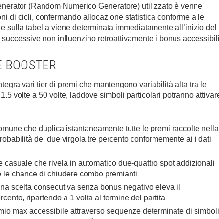
rator (Random Numerico Generatore) utilizzato è venne
lioni di cicli, confermando allocazione statistica conforme alle
e sulla tabella viene determinata immediatamente all’inizio del
 successive non influenzino retroattivamente i bonus accessibili
E BOOSTER
tegra vari tier di premi che mantengono variabilità alta tra le
1.5 volte a 50 volte, laddove simboli particolari potranno attivar
une che duplica istantaneamente tutte le premi raccolte nella
obabilità del due virgola tre percento conformemente ai i dati
casuale che rivela in automatico due-quattro spot addizionali
le chance di chiudere combo premianti
a scelta consecutiva senza bonus negativo eleva il
ercento, ripartendo a 1 volta al termine del partita
io max accessibile attraverso sequenze determinate di simboli