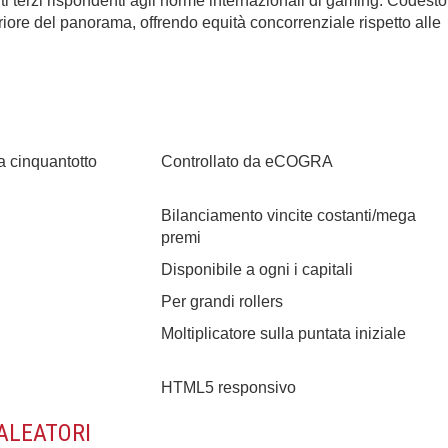
ti terzi rispondenti agli norme internazionali di gaming. Codesto
riore del panorama, offrendo equità concorrenziale rispetto alle
a cinquantotto
Controllato da eCOGRA
Bilanciamento vincite costanti/mega
premi
Disponibile a ogni i capitali
Per grandi rollers
Moltiplicatore sulla puntata iniziale
HTML5 responsivo
ALEATORI