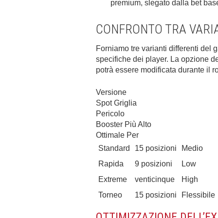
premium, slegato dalla bet ba
CONFRONTO TRA VARIA
Forniamo tre varianti differenti del
specifiche dei player. La opzione del
potrà essere modificata durante il r
Versione
Spot Griglia
Pericolo
Booster Più Alto
Ottimale Per
Standard
15 posizioni
Medio
Rapida
9 posizioni
Low
Extreme
venticinque
High
Torneo
15 posizioni
Flessibile
OTTIMIZZAZIONE DELL’E