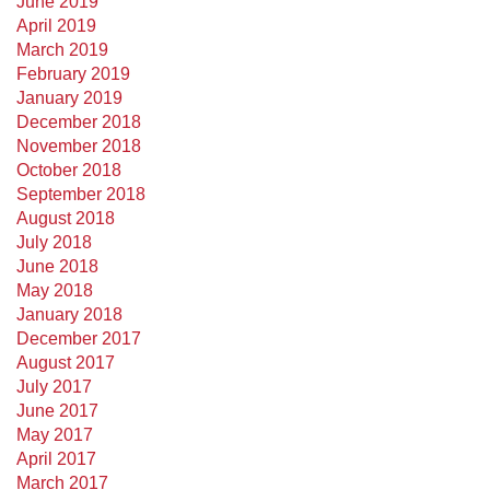
June 2019
April 2019
March 2019
February 2019
January 2019
December 2018
November 2018
October 2018
September 2018
August 2018
July 2018
June 2018
May 2018
January 2018
December 2017
August 2017
July 2017
June 2017
May 2017
April 2017
March 2017