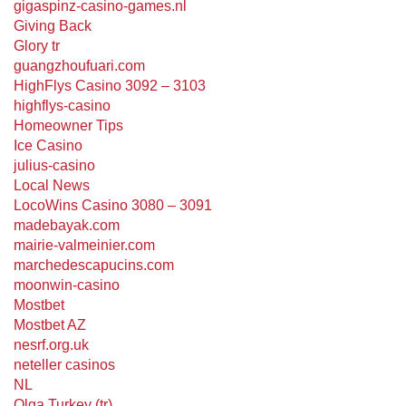
gigaspinz-casino-games.nl
Giving Back
Glory tr
guangzhoufuari.com
HighFlys Casino 3092 – 3103
highflys-casino
Homeowner Tips
Ice Casino
julius-casino
Local News
LocoWins Casino 3080 – 3091
madebayak.com
mairie-valmeinier.com
marchedescapucins.com
moonwin-casino
Mostbet
Mostbet AZ
nesrf.org.uk
neteller casinos
NL
Olga Turkey (tr)