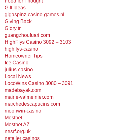
Food for Thought
Gift Ideas
gigaspinz-casino-games.nl
Giving Back
Glory tr
guangzhoufuari.com
HighFlys Casino 3092 – 3103
highflys-casino
Homeowner Tips
Ice Casino
julius-casino
Local News
LocoWins Casino 3080 – 3091
madebayak.com
mairie-valmeinier.com
marchedescapucins.com
moonwin-casino
Mostbet
Mostbet AZ
nesrf.org.uk
neteller casinos