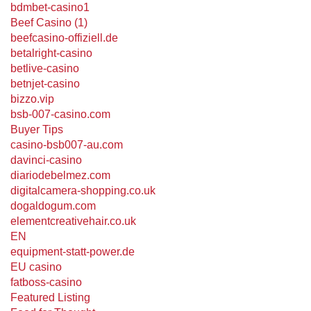
bdmbet-casino1
Beef Casino (1)
beefcasino-offiziell.de
betalright-casino
betlive-casino
betnjet-casino
bizzo.vip
bsb-007-casino.com
Buyer Tips
casino-bsb007-au.com
davinci-casino
diariodebelmez.com
digitalcamera-shopping.co.uk
dogaldogum.com
elementcreativehair.co.uk
EN
equipment-statt-power.de
EU casino
fatboss-casino
Featured Listing