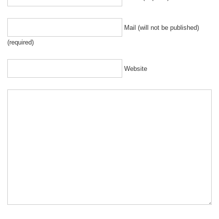
Mail (will not be published)
(required)
Website