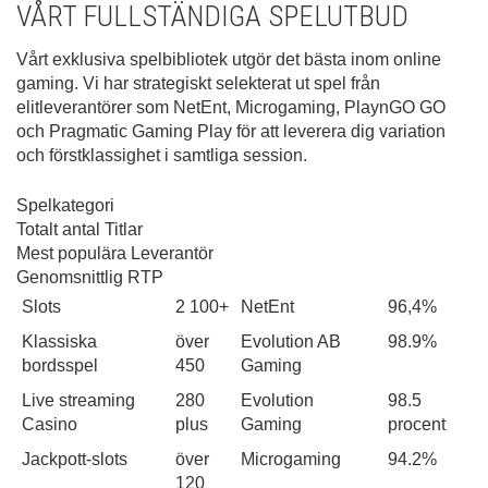
VÅRT FULLSTÄNDIGA SPELUTBUD
Vårt exklusiva spelbibliotek utgör det bästa inom online
gaming. Vi har strategiskt selekterat ut spel från
elitleverantörer som NetEnt, Microgaming, PlaynGO GO
och Pragmatic Gaming Play för att leverera dig variation
och förstklassighet i samtliga session.
Spelkategori
Totalt antal Titlar
Mest populära Leverantör
Genomsnittlig RTP
Slots
2 100+
NetEnt
96,4%
Klassiska
över
Evolution AB
98.9%
bordsspel
450
Gaming
Live streaming
280
Evolution
98.5
Casino
plus
Gaming
procent
Jackpott-slots
över
Microgaming
94.2%
120