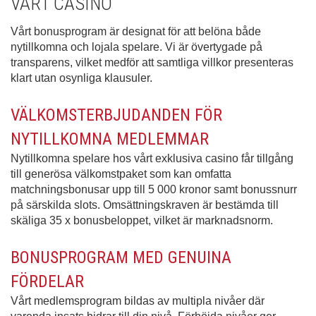
VÅRT CASINO
Vårt bonusprogram är designat för att belöna både
nytillkomna och lojala spelare. Vi är övertygade på
transparens, vilket medför att samtliga villkor presenteras
klart utan osynliga klausuler.
VÄLKOMSTERBJUDANDEN FÖR
NYTILLKOMNA MEDLEMMAR
Nytillkomna spelare hos vårt exklusiva casino får tillgång
till generösa välkomstpaket som kan omfatta
matchningsbonusar upp till 5 000 kronor samt bonussnurr
på särskilda slots. Omsättningskraven är bestämda till
skäliga 35 x bonusbeloppet, vilket är marknadsnorm.
BONUSPROGRAM MED GENUINA
FÖRDELAR
Vårt medlemsprogram bildas av multipla nivåer där