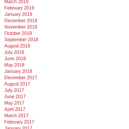
March 2019
February 2019
January 2019
December 2018
November 2018
October 2018
September 2018
August 2018
July 2018
June 2018
May 2018
January 2018
December 2017
August 2017
July 2017
June 2017
May 2017
April 2017
March 2017
February 2017
January 2017