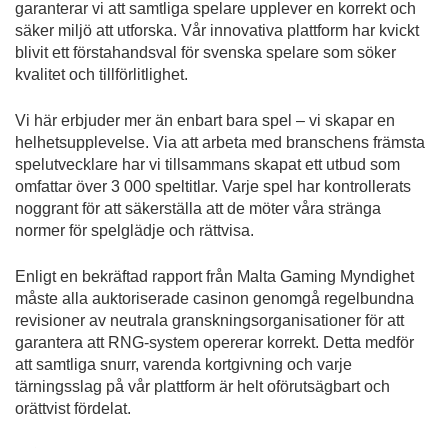
garanterar vi att samtliga spelare upplever en korrekt och
säker miljö att utforska. Vår innovativa plattform har kvickt
blivit ett förstahandsval för svenska spelare som söker
kvalitet och tillförlitlighet.
Vi här erbjuder mer än enbart bara spel – vi skapar en
helhetsupplevelse. Via att arbeta med branschens främsta
spelutvecklare har vi tillsammans skapat ett utbud som
omfattar över 3 000 speltitlar. Varje spel har kontrollerats
noggrant för att säkerställa att de möter våra stränga
normer för spelglädje och rättvisa.
Enligt en bekräftad rapport från Malta Gaming Myndighet
måste alla auktoriserade casinon genomgå regelbundna
revisioner av neutrala granskningsorganisationer för att
garantera att RNG-system opererar korrekt. Detta medför
att samtliga snurr, varenda kortgivning och varje
tärningsslag på vår plattform är helt oförutsägbart och
orättvist fördelat.