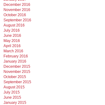
December 2016
November 2016
October 2016
September 2016
August 2016
July 2016
June 2016
May 2016
April 2016
March 2016
February 2016
January 2016
December 2015
November 2015
October 2015
September 2015
August 2015
July 2015
June 2015
January 2015