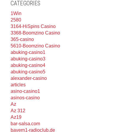
CATEGORIES
1Win
2580
3164-HiSpins Casino
3368-Boomzino Casino
365-casino
5610-Boomzino Casino
abuking-casino1
abuking-casino3
abuking-casino4
abuking-casino5
alexander-casino
articles
asino-casino1
asinos-casino
Az
Az 312
Az19
bar-salsa.com
bayern1-radioclub.de