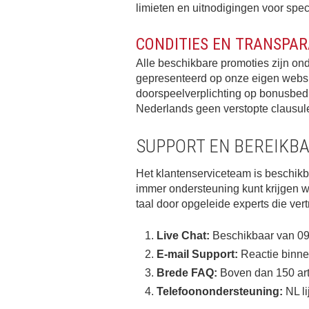
limieten en uitnodigingen voor spe
CONDITIES EN TRANSPAR
Alle beschikbare promoties zijn on
gepresenteerd op onze eigen websit
doorspeelverplichting op bonusbedra
Nederlands geen verstopte clausul
SUPPORT EN BEREIKB
Het klantenserviceteam is beschik
immer ondersteuning kunt krijgen wa
taal door opgeleide experts die ve
Live Chat:
Beschikbaar van 09:
E-mail Support:
Reactie binne
Brede FAQ:
Boven dan 150 art
Telefoonondersteuning:
NL l