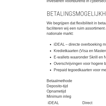
investeren voortdurend in cyberse
BETALINGSMOGELIJKH
We begrijpen dat flexibiliteit in b
faciliteren wij een ruim assortimen
nationale markt:
iDEAL – directe overboeking me
Kredietkaarten (Visa en Masterc
E-wallets waaronder Skrill en N
Overschrijvingen voor hogere 
Prepaid tegoedkaarten voor me
Betaalmethode
Deposito-tijd
Opnametijd
Minimum inleg
iDEAL
Direct