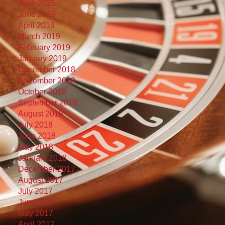
June 2025
June 2019
April 2019
March 2019
February 2019
January 2019
December 2018
November 2018
October 2018
September 2018
August 2018
July 2018
June 2018
May 2018
January 2018
December 2017
August 2017
July 2017
June 2017
May 2017
April 2017