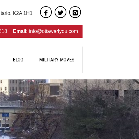
ntario. K2A 1H1
818
Email:
info@ottawa4you.com
BLOG
MILITARY MOVES