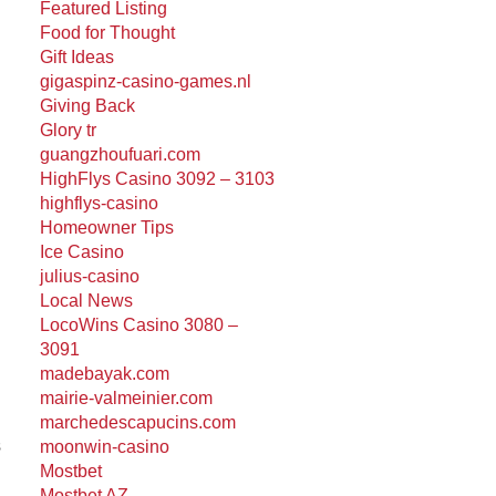
Featured Listing
Food for Thought
Gift Ideas
gigaspinz-casino-games.nl
Giving Back
Glory tr
guangzhoufuari.com
HighFlys Casino 3092 – 3103
highflys-casino
Homeowner Tips
Ice Casino
julius-casino
Local News
LocoWins Casino 3080 –
3091
madebayak.com
mairie-valmeinier.com
marchedescapucins.com
s
moonwin-casino
Mostbet
Mostbet AZ