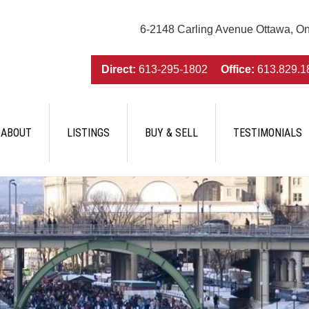
6-2148 Carling Avenue Ottawa, O
Direct:
613-295-1802
Office:
613.829.1
ABOUT
LISTINGS
BUY & SELL
TESTIMONIALS