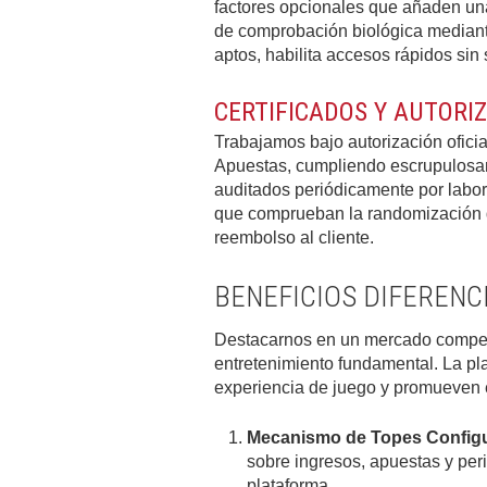
factores opcionales que añaden un
de comprobación biológica mediante
aptos, habilita accesos rápidos sin 
CERTIFICADOS Y AUTORI
Trabajamos bajo autorización ofici
Apuestas, cumpliendo escrupulosam
auditados periódicamente por labo
que comprueban la randomización 
reembolso al cliente.
BENEFICIOS DIFERENC
Destacarnos en un mercado competit
entretenimiento fundamental. La pl
experiencia de juego y promueven e
Mecanismo de Topes Configu
sobre ingresos, apuestas y per
plataforma