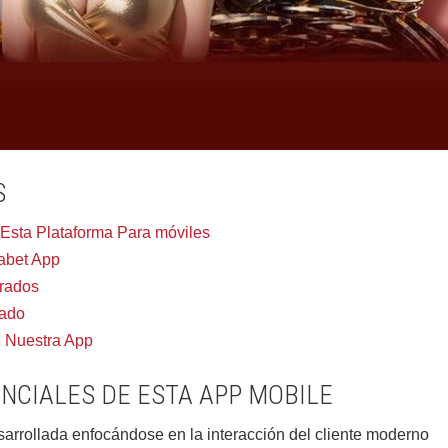
S
 Esta Plataforma Para móviles
abet App
grados
rado
e Nuestra App
NCIALES DE ESTA APP MOBILE
arrollada enfocándose en la interacción del cliente moderno