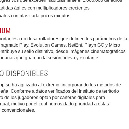
gresivos que exceden habitualmente el 1.000.000 de euros
rtidas ágiles con multiplicadores crecientes
uales con rifas cada pocos minutos
IUM
rtantes con desarrolladores que definen los parámetros de la
n Pragmatic Play, Evolution Games, NetEnt, Playn GO y Micro
ntribuye su sello distintivo, desde imágenes cinematográficos
onarias que guardan la sesión nueva y excitante.
O DISPONIBLES
app se ha agilizado al extremo, incorporando los métodos de
. Conforme a datos verificados del Instituto de territorio
to de los jugadores optan por carteras digitales para
rtual, motivo por el cual hemos dado prioridad a estas
s convencionales.