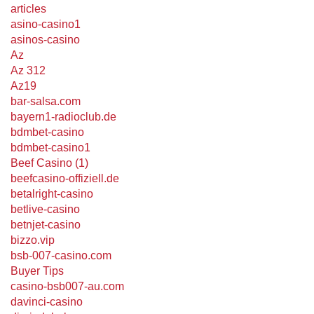
articles
asino-casino1
asinos-casino
Az
Az 312
Az19
bar-salsa.com
bayern1-radioclub.de
bdmbet-casino
bdmbet-casino1
Beef Casino (1)
beefcasino-offiziell.de
betalright-casino
betlive-casino
betnjet-casino
bizzo.vip
bsb-007-casino.com
Buyer Tips
casino-bsb007-au.com
davinci-casino