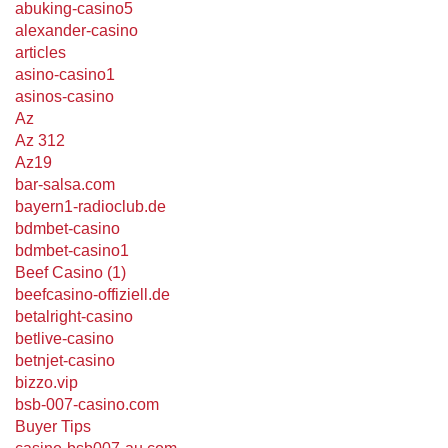
abuking-casino5
alexander-casino
articles
asino-casino1
asinos-casino
Az
Az 312
Az19
bar-salsa.com
bayern1-radioclub.de
bdmbet-casino
bdmbet-casino1
Beef Casino (1)
beefcasino-offiziell.de
betalright-casino
betlive-casino
betnjet-casino
bizzo.vip
bsb-007-casino.com
Buyer Tips