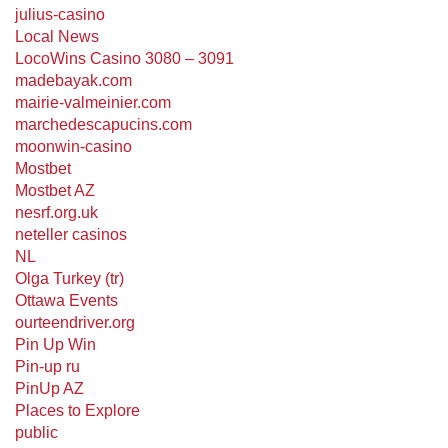
julius-casino
Local News
LocoWins Casino 3080 – 3091
madebayak.com
mairie-valmeinier.com
marchedescapucins.com
moonwin-casino
Mostbet
Mostbet AZ
nesrf.org.uk
neteller casinos
NL
Olga Turkey (tr)
Ottawa Events
ourteendriver.org
Pin Up Win
Pin-up ru
PinUp AZ
Places to Explore
public