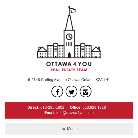
6-2148 Carling Avenue Ottawa, Ontario. K2A 1H1
Direct:
613-295-1802
Office:
613.829.1818
Email:
info@ottawa4you.com
Menu