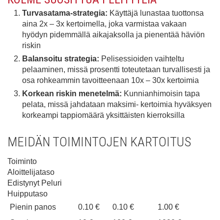
Turvasatama-strategia:
Käyttäjä lunastaa tuottonsa
aina 2x – 3x kertoimella, joka varmistaa vakaan
hyödyn pidemmällä aikajaksolla ja pienentää häviön
riskin
Balansoitu strategia:
Pelisessioiden vaihteltu
pelaaminen, missä prosentti toteutetaan turvallisesti ja
osa rohkeammin tavoitteenaan 10x – 30x kertoimia
Korkean riskin menetelmä:
Kunnianhimoisin tapa
pelata, missä jahdataan maksimi- kertoimia hyväksyen
korkeampi tappiomäärä yksittäisten kierroksilla
MEIDÄN TOIMINTOJEN KARTOITUS
Toiminto
Aloittelijataso
Edistynyt Peluri
Huipputaso
Pienin panos
0.10 €
0.10 €
1.00 €