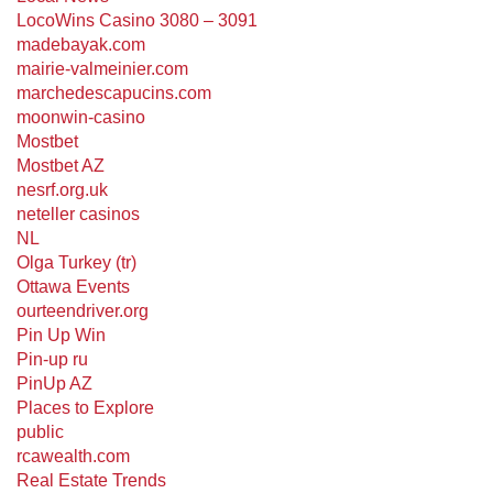
LocoWins Casino 3080 – 3091
madebayak.com
mairie-valmeinier.com
marchedescapucins.com
moonwin-casino
Mostbet
Mostbet AZ
nesrf.org.uk
neteller casinos
NL
Olga Turkey (tr)
Ottawa Events
ourteendriver.org
Pin Up Win
Pin-up ru
PinUp AZ
Places to Explore
public
rcawealth.com
Real Estate Trends