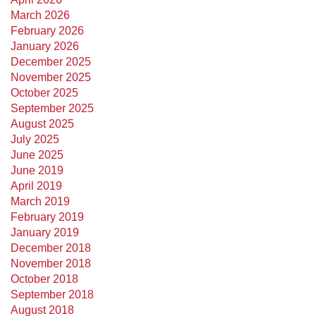
March 2026
February 2026
January 2026
December 2025
November 2025
October 2025
September 2025
August 2025
July 2025
June 2025
June 2019
April 2019
March 2019
February 2019
January 2019
December 2018
November 2018
October 2018
September 2018
August 2018