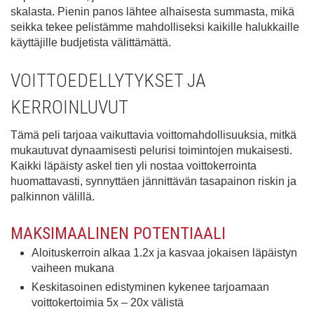
skalasta. Pienin panos lähtee alhaisesta summasta, mikä
seikka tekee pelistämme mahdolliseksi kaikille halukkaille
käyttäjille budjetista välittämättä.
VOITTOEDELLYTYKSET JA
KERROINLUVUT
Tämä peli tarjoaa vaikuttavia voittomahdollisuuksia, mitkä
mukautuvat dynaamisesti pelurisi toimintojen mukaisesti.
Kaikki läpäisty askel tien yli nostaa voittokerrointa
huomattavasti, synnyttäen jännittävän tasapainon riskin ja
palkinnon välillä.
MAKSIMAALINEN POTENTIAALI
Aloituskerroin alkaa 1.2x ja kasvaa jokaisen läpäistyn
vaiheen mukana
Keskitasoinen edistyminen kykenee tarjoamaan
voittokertoimia 5x – 20x välistä