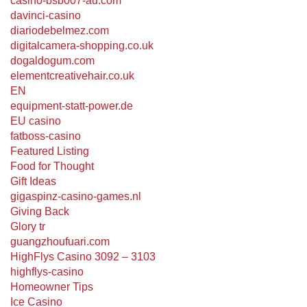
casino-bsb007-au.com
davinci-casino
diariodebelmez.com
digitalcamera-shopping.co.uk
dogaldogum.com
elementcreativehair.co.uk
EN
equipment-statt-power.de
EU casino
fatboss-casino
Featured Listing
Food for Thought
Gift Ideas
gigaspinz-casino-games.nl
Giving Back
Glory tr
guangzhoufuari.com
HighFlys Casino 3092 – 3103
highflys-casino
Homeowner Tips
Ice Casino