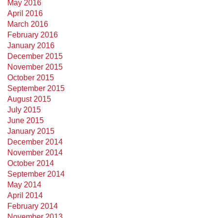
May 2016
April 2016
March 2016
February 2016
January 2016
December 2015
November 2015
October 2015
September 2015
August 2015
July 2015
June 2015
January 2015
December 2014
November 2014
October 2014
September 2014
May 2014
April 2014
February 2014
November 2013