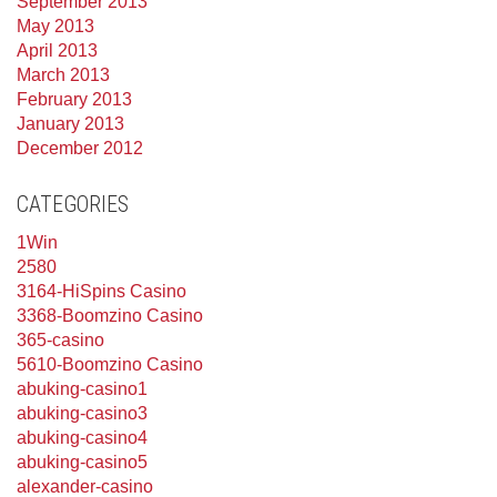
September 2013
May 2013
April 2013
March 2013
February 2013
January 2013
December 2012
CATEGORIES
1Win
2580
3164-HiSpins Casino
3368-Boomzino Casino
365-casino
5610-Boomzino Casino
abuking-casino1
abuking-casino3
abuking-casino4
abuking-casino5
alexander-casino