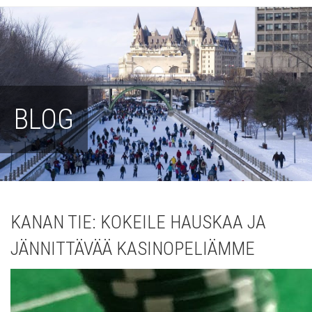
BLOG
KANAN TIE: KOKEILE HAUSKAA JA
JÄNNITTÄVÄÄ KASINOPELIÄMME