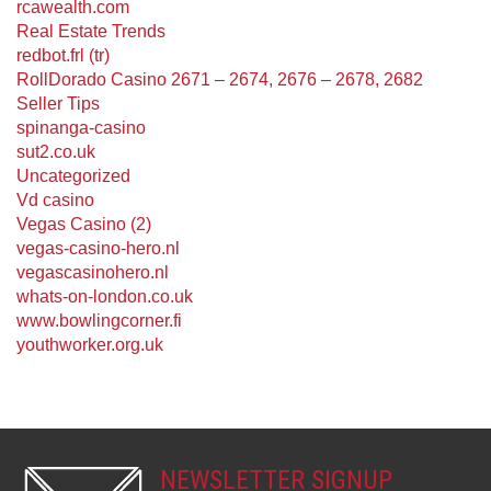
rcawealth.com
Real Estate Trends
redbot.frl (tr)
RollDorado Casino 2671 – 2674, 2676 – 2678, 2682
Seller Tips
spinanga-casino
sut2.co.uk
Uncategorized
Vd casino
Vegas Casino (2)
vegas-casino-hero.nl
vegascasinohero.nl
whats-on-london.co.uk
www.bowlingcorner.fi
youthworker.org.uk
NEWSLETTER SIGNUP