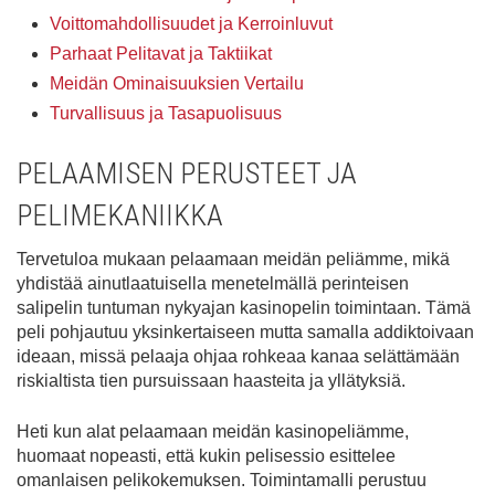
Voittomahdollisuudet ja Kerroinluvut
Parhaat Pelitavat ja Taktiikat
Meidän Ominaisuuksien Vertailu
Turvallisuus ja Tasapuolisuus
PELAAMISEN PERUSTEET JA
PELIMEKANIIKKA
Tervetuloa mukaan pelaamaan meidän peliämme, mikä
yhdistää ainutlaatuisella menetelmällä perinteisen
salipelin tuntuman nykyajan kasinopelin toimintaan. Tämä
peli pohjautuu yksinkertaiseen mutta samalla addiktoivaan
ideaan, missä pelaaja ohjaa rohkeaa kanaa selättämään
riskialtista tien pursuissaan haasteita ja yllätyksiä.
Heti kun alat pelaamaan meidän kasinopeliämme,
huomaat nopeasti, että kukin pelisessio esittelee
omanlaisen pelikokemuksen. Toimintamalli perustuu