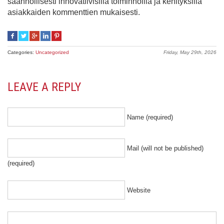
säännöllisesti innovatiivisilla toiminnoilla ja kehityksillä
asiakkaiden kommenttien mukaisesti.
Categories:
Uncategorized
Friday, May 29th, 2026
LEAVE A REPLY
Name (required)
Mail (will not be published)
(required)
Website