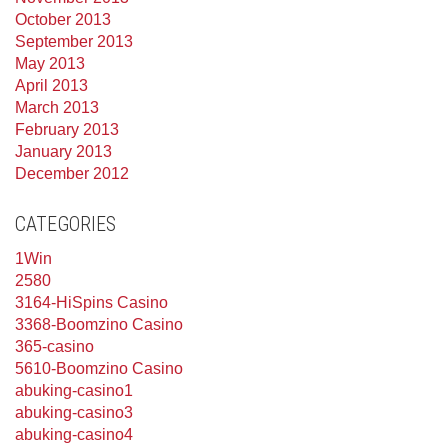
October 2013
September 2013
May 2013
April 2013
March 2013
February 2013
January 2013
December 2012
CATEGORIES
1Win
2580
3164-HiSpins Casino
3368-Boomzino Casino
365-casino
5610-Boomzino Casino
abuking-casino1
abuking-casino3
abuking-casino4