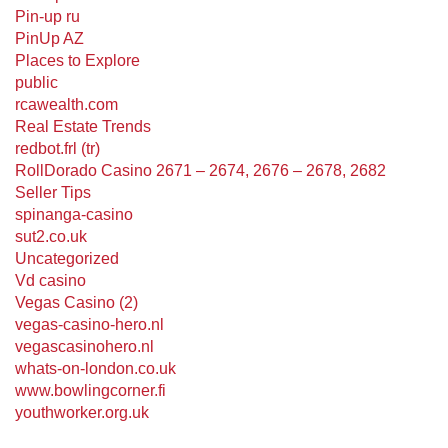
Pin-up ru
PinUp AZ
Places to Explore
public
rcawealth.com
Real Estate Trends
redbot.frl (tr)
RollDorado Casino 2671 – 2674, 2676 – 2678, 2682
Seller Tips
spinanga-casino
sut2.co.uk
Uncategorized
Vd casino
Vegas Casino (2)
vegas-casino-hero.nl
vegascasinohero.nl
whats-on-london.co.uk
www.bowlingcorner.fi
youthworker.org.uk