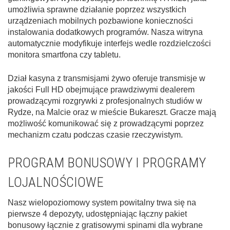
umożliwia sprawne działanie poprzez wszystkich
urządzeniach mobilnych pozbawione konieczności
instalowania dodatkowych programów. Nasza witryna
automatycznie modyfikuje interfejs wedle rozdzielczości
monitora smartfona czy tabletu.
Dział kasyna z transmisjami żywo oferuje transmisje w
jakości Full HD obejmujące prawdziwymi dealerem
prowadzącymi rozgrywki z profesjonalnych studiów w
Rydze, na Malcie oraz w mieście Bukareszt. Gracze mają
możliwość komunikować się z prowadzącymi poprzez
mechanizm czatu podczas czasie rzeczywistym.
PROGRAM BONUSOWY I PROGRAMY
LOJALNOŚCIOWE
Nasz wielopoziomowy system powitalny trwa się na
pierwsze 4 depozyty, udostępniając łączny pakiet
bonusowy łącznie z gratisowymi spinami dla wybrane