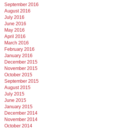
September 2016
August 2016
July 2016
June 2016
May 2016
April 2016
March 2016
February 2016
January 2016
December 2015
November 2015
October 2015
September 2015
August 2015
July 2015
June 2015
January 2015
December 2014
November 2014
October 2014