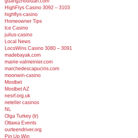
guangzhoufuari.com
HighFlys Casino 3092 – 3103
highflys-casino
Homeowner Tips
Ice Casino
julius-casino
Local News
LocoWins Casino 3080 – 3091
madebayak.com
mairie-valmeinier.com
marchedescapucins.com
moonwin-casino
Mostbet
Mostbet AZ
nesrf.org.uk
neteller casinos
NL
Olga Turkey (tr)
Ottawa Events
ourteendriver.org
Pin Up Win