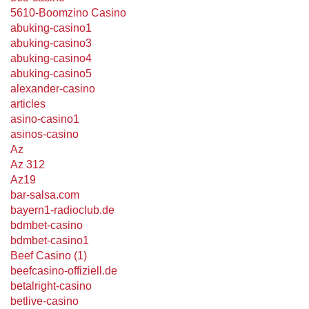
5610-Boomzino Casino
abuking-casino1
abuking-casino3
abuking-casino4
abuking-casino5
alexander-casino
articles
asino-casino1
asinos-casino
Az
Az 312
Az19
bar-salsa.com
bayern1-radioclub.de
bdmbet-casino
bdmbet-casino1
Beef Casino (1)
beefcasino-offiziell.de
betalright-casino
betlive-casino