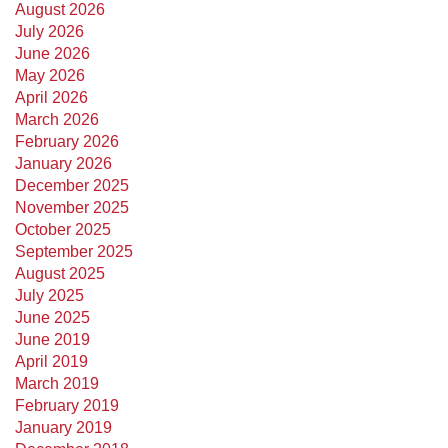
August 2026
July 2026
June 2026
May 2026
April 2026
March 2026
February 2026
January 2026
December 2025
November 2025
October 2025
September 2025
August 2025
July 2025
June 2025
June 2019
April 2019
March 2019
February 2019
January 2019