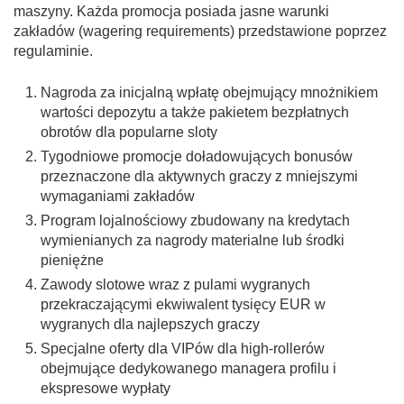
maszyny. Każda promocja posiada jasne warunki
zakładów (wagering requirements) przedstawione poprzez
regulaminie.
Nagroda za inicjalną wpłatę obejmujący mnożnikiem
wartości depozytu a także pakietem bezpłatnych
obrotów dla popularne sloty
Tygodniowe promocje doładowujących bonusów
przeznaczone dla aktywnych graczy z mniejszymi
wymaganiami zakładów
Program lojalnościowy zbudowany na kredytach
wymienianych za nagrody materialne lub środki
pieniężne
Zawody slotowe wraz z pulami wygranych
przekraczającymi ekwiwalent tysięcy EUR w
wygranych dla najlepszych graczy
Specjalne oferty dla VIPów dla high-rollerów
obejmujące dedykowanego managera profilu i
ekspresowe wypłaty