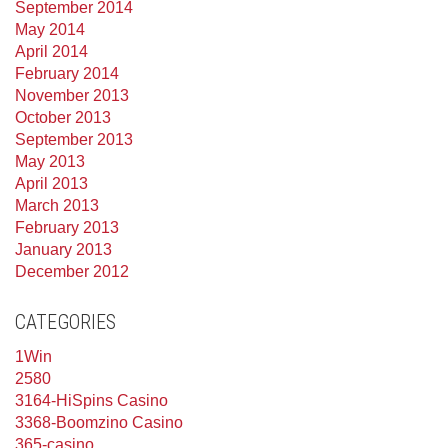
September 2014
May 2014
April 2014
February 2014
November 2013
October 2013
September 2013
May 2013
April 2013
March 2013
February 2013
January 2013
December 2012
CATEGORIES
1Win
2580
3164-HiSpins Casino
3368-Boomzino Casino
365-casino