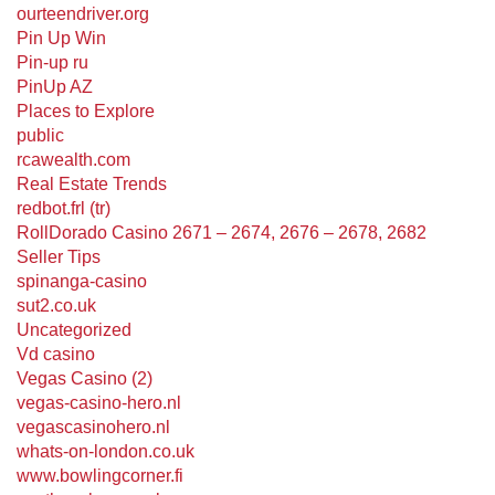
ourteendriver.org
Pin Up Win
Pin-up ru
PinUp AZ
Places to Explore
public
rcawealth.com
Real Estate Trends
redbot.frl (tr)
RollDorado Casino 2671 – 2674, 2676 – 2678, 2682
Seller Tips
spinanga-casino
sut2.co.uk
Uncategorized
Vd casino
Vegas Casino (2)
vegas-casino-hero.nl
vegascasinohero.nl
whats-on-london.co.uk
www.bowlingcorner.fi