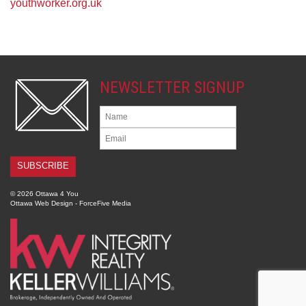
youthworker.org.uk
NEWSLETTER SIGNUP
© 2026 Ottawa 4 You
Ottawa Web Design
-
ForceFive Media