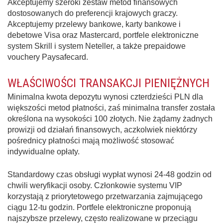
Akceptujemy szeroki zestaw metod finansowych
dostosowanych do preferencji krajowych graczy.
Akceptujemy przelewy bankowe, karty bankowe i
debetowe Visa oraz Mastercard, portfele elektroniczne
system Skrill i system Neteller, a także prepaidowe
vouchery Paysafecard.
WŁAŚCIWOŚCI TRANSAKCJI PIENIĘŻNYCH
Minimalna kwota depozytu wynosi czterdzieści PLN dla
większości metod płatności, zaś minimalna transfer została
określona na wysokości 100 złotych. Nie żądamy żadnych
prowizji od działań finansowych, aczkolwiek niektórzy
pośrednicy płatności mają możliwość stosować
indywidualne opłaty.
Standardowy czas obsługi wypłat wynosi 24-48 godzin od
chwili weryfikacji osoby. Członkowie systemu VIP
korzystają z priorytetowego przetwarzania zajmującego
ciągu 12-tu godzin. Portfele elektroniczne proponują
najszybsze przelewy, często realizowane w przeciągu