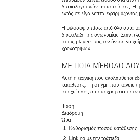
δικαιολογητικών ταυτοποίησης. Η η
εντός σε λίγα λεπτά, εφαρμόζοντας 
Η φιλοσοφία πίσω από όλα αυτά τα 
διαφύλαξη της ανωνυμίας. Στην πλ
στους players μας την άνεση να χαί
χρονοτριβών.
ΜΕ ΠΟΙΑ ΜΈΘΟΔΟ ΔΟΥΛ
Αυτή η τεχνική που ακολουθείται εδ
κατάθεσης. Τη στιγμή που κάνετε τ
στοιχεία σας από το χρηματοπιστω
Φάση
Διαδρομή
Ώρα
1
Καθορισμός ποσού κατάθεσης
2
Linking με την τράπεζα