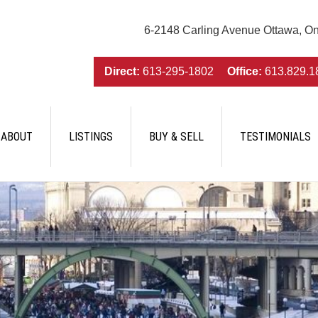
6-2148 Carling Avenue Ottawa, O
Direct:
613-295-1802
Office:
613.829.1
ABOUT
LISTINGS
BUY & SELL
TESTIMONIALS