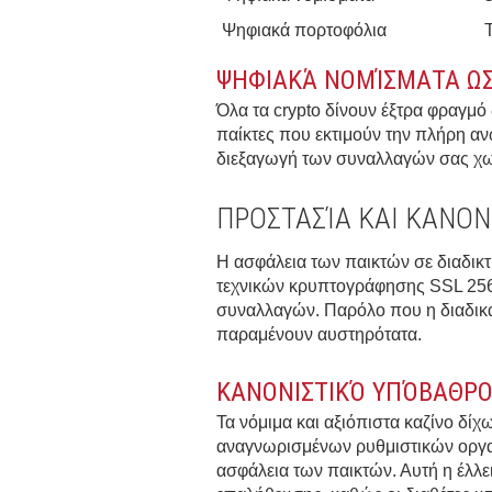
Ψηφιακά πορτοφόλια
ΨΗΦΙΑΚΆ ΝΟΜΊΣΜΑΤΑ ΩΣ
Όλα τα crypto δίνουν έξτρα φραγμό 
παίκτες που εκτιμούν την πλήρη α
διεξαγωγή των συναλλαγών σας χ
ΠΡΟΣΤΑΣΊΑ ΚΑΙ ΚΑΝΟΝ
Η ασφάλεια των παικτών σε διαδικ
τεχνικών κρυπτογράφησης SSL 256-
συναλλαγών. Παρόλο που η διαδικα
παραμένουν αυστηρότατα.
ΚΑΝΟΝΙΣΤΙΚΌ ΥΠΌΒΑΘΡ
Τα νόμιμα και αξιόπιστα καζίνο δ
αναγνωρισμένων ρυθμιστικών οργαν
ασφάλεια των παικτών. Αυτή η έλλ