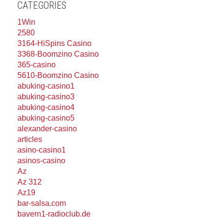
CATEGORIES
1Win
2580
3164-HiSpins Casino
3368-Boomzino Casino
365-casino
5610-Boomzino Casino
abuking-casino1
abuking-casino3
abuking-casino4
abuking-casino5
alexander-casino
articles
asino-casino1
asinos-casino
Az
Az 312
Az19
bar-salsa.com
bayern1-radioclub.de