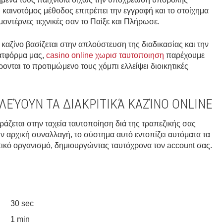
 καινοτόμος μέθοδος επιτρέπει την εγγραφή και το στοίχημα
μοντέρνες τεχνικές σαν το Παίξε και Πλήρωσε.
καζίνο βασίζεται στην απλούστευση της διαδικασίας και την
ατφόρμα μας,
casino online χωρισ ταυτοποιηση
παρέχουμε
ρονται το προτιμώμενο τους χόμπι ελλείψει διοικητικές
ΕΎΟΥΝ ΤΑ ΔΙΑΚΡΙΤΙΚΆ ΚΑΖΊΝΟ ONLINE
ράζεται στην ταχεία ταυτοποίηση διά της τραπεζικής σας
ην αρχική συναλλαγή, το σύστημα αυτό εντοπίζει αυτόματα τα
τικό οργανισμό, δημιουργώντας ταυτόχρονα τον account σας.
30 sec
1 min