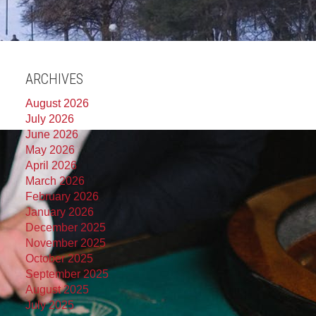
ARCHIVES
August 2026
July 2026
June 2026
May 2026
April 2026
March 2026
February 2026
January 2026
December 2025
November 2025
October 2025
September 2025
August 2025
July 2025