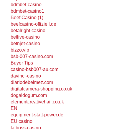
bdmbet-casino
bdmbet-casino1
Beef Casino (1)
beefcasino-offiziell.de
betalright-casino
betlive-casino
betnjet-casino
bizzo.vip
bsb-007-casino.com
Buyer Tips
casino-bsb007-au.com
davinci-casino
diariodebelmez.com
digitalcamera-shopping.co.uk
dogaldogum.com
elementcreativehair.co.uk
EN
equipment-statt-power.de
EU casino
fatboss-casino