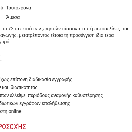
ού
Ταυτόχρονα
Άμεσα
, το 73 τα εκατό των χρηστών τάσσονται υπέρ ιστοσελίδες που
αγωγής, μετατρέποντας τέτοια τη προσέγγιση ιδιαίτερα
γορά.
Σ
ίχως επίπονη διαδικασία εγγραφής
και ιδιωτικότητας
άτων ελλείψει περιόδους αναμονής καθυστέρησης
 ιδιωτικών εγγράφων επαλήθευσης
στη online
ΠΡΟΣΟΧΉΣ