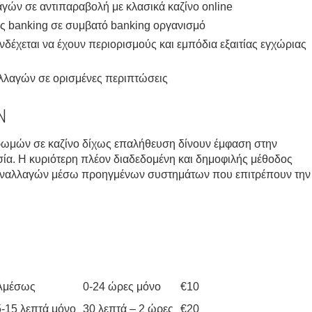
γών σε αντιπαραβολή με κλασικά καζίνο online
ός banking σε συμβατό banking οργανισμό
δέχεται να έχουν περιορισμούς και εμπόδια εξαιτίας εγχώριας
λλαγών σε ορισμένες περιπτώσεις
Ν
ρωμών σε καζίνο δίχως επαλήθευση δίνουν έμφαση στην
σία. Η κυριότερη πλέον διαδεδομένη και δημοφιλής μέθοδος
συναλλαγών μέσω προηγμένων συστημάτων που επιτρέπουν την
Αμέσως
0-24 ώρες μόνο
€10
5-15 λεπτά μόνο
30 λεπτά – 2 ώρες
€20