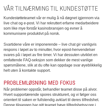
VÅR TILNÆRMING TIL KUNDESTØTTE
Kundestøtteteamet vår er mulig å nå døgnet igjennom via
live chat og e-post. Vi har rekruttert erfarne medarbeidere
som like mye forstår kasinobransjen og evner å
kommunisere produktivt på norsk.
Svartidene våre er imponerende – live chat gir vanligvis
respons i løpet av to minutter, hvor epost-henvendelser
svares på i løpet av fire timer. Vi har dessuten utviklet en
omfattende FAQ-seksjon som dekker de mest vanlige
spørsmålene, slik at du ofte kan oppdage svar øyeblikkelig
helt uten å kontakte support.
PROBLEMLØSNING MED FOKUS
Når problemer oppstår, behandler teamet disse på alvor.
Hvert supportærende spores strukturert, og vi følger oss
orientert til saken er fullstendig avklart til deres tilfredshet.
Denne tilgangen har gitt teamet høye tilfredshetsscore i