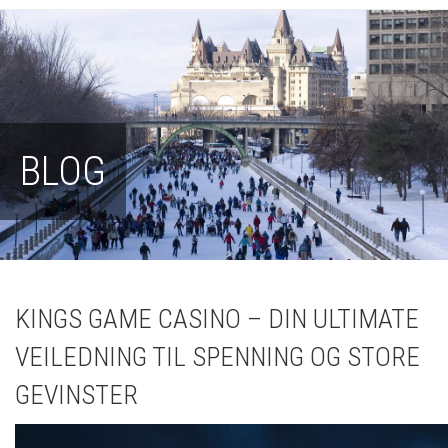
BLOG
KINGS GAME CASINO – DIN ULTIMATE
VEILEDNING TIL SPENNING OG STORE
GEVINSTER