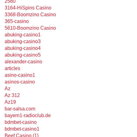
2580
3164-HiSpins Casino
3368-Boomzino Casino
365-casino
5610-Boomzino Casino
abuking-casino1
abuking-casino3
abuking-casino4
abuking-casino5
alexander-casino
articles
asino-casino1
asinos-casino
Az
Az 312
Az19
bar-salsa.com
bayern1-radioclub.de
bdmbet-casino
bdmbet-casino1
Beef Casino (1)