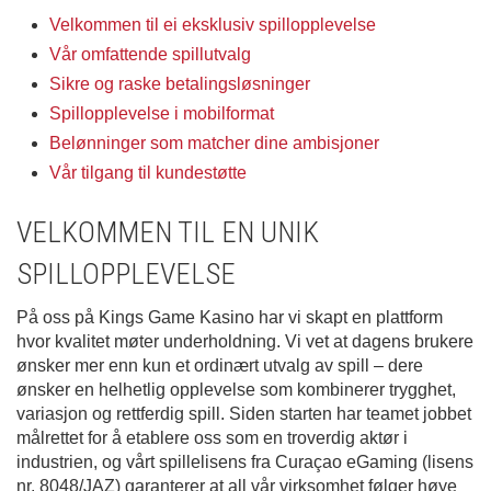
Velkommen til ei eksklusiv spillopplevelse
Vår omfattende spillutvalg
Sikre og raske betalingsløsninger
Spillopplevelse i mobilformat
Belønninger som matcher dine ambisjoner
Vår tilgang til kundestøtte
VELKOMMEN TIL EN UNIK
SPILLOPPLEVELSE
På oss på Kings Game Kasino har vi skapt en plattform
hvor kvalitet møter underholdning. Vi vet at dagens brukere
ønsker mer enn kun et ordinært utvalg av spill – dere
ønsker en helhetlig opplevelse som kombinerer trygghet,
variasjon og rettferdig spill. Siden starten har teamet jobbet
målrettet for å etablere oss som en troverdig aktør i
industrien, og vårt spillelisens fra Curaçao eGaming (lisens
nr. 8048/JAZ) garanterer at all vår virksomhet følger høye