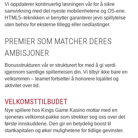
Vi oppdaterer kontinuerlig løsningen vår for å sikre
samvirkning med det nyeste mobilenhetene og OS-ene.
HTML5–teknikken vi benytter garanterer jevn spillytelse
uten behov for eksterne tillegg eller nedlastinger.
PREMIER SOM MATCHER DERES
AMBISJONER
Bonusstrukturen vår er strukturert for med å gi verdi
igjennom samtlige spillerreisen din. Vi tilbyr ikke bare en
velkommen – teamet fortsetter å honorere lojalitet og
aktivitet over tid.
VELKOMSTTILBUDET
Nye spillere hos Kings Game Kasino mottar med en
sjenerøs velkomst-pakke som strekker seg oss over det
første innskuddene. Den gir en betydelig boost til
startkapitalen og øker mulighetene for tidlige gevinster.