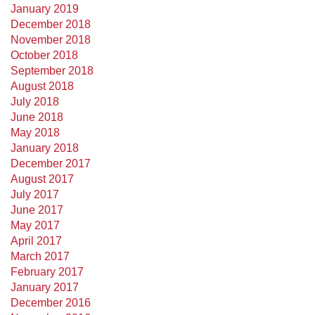
January 2019
December 2018
November 2018
October 2018
September 2018
August 2018
July 2018
June 2018
May 2018
January 2018
December 2017
August 2017
July 2017
June 2017
May 2017
April 2017
March 2017
February 2017
January 2017
December 2016