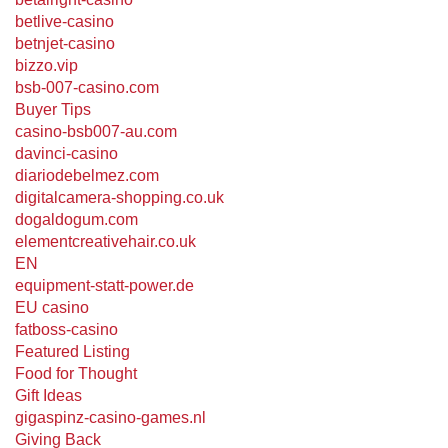
betlive-casino
betnjet-casino
bizzo.vip
bsb-007-casino.com
Buyer Tips
casino-bsb007-au.com
davinci-casino
diariodebelmez.com
digitalcamera-shopping.co.uk
dogaldogum.com
elementcreativehair.co.uk
EN
equipment-statt-power.de
EU casino
fatboss-casino
Featured Listing
Food for Thought
Gift Ideas
gigaspinz-casino-games.nl
Giving Back