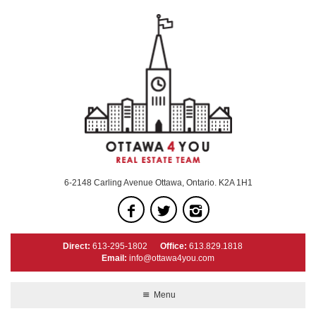
6-2148 Carling Avenue Ottawa, Ontario. K2A 1H1
Direct:
613-295-1802
Office:
613.829.1818
Email:
info@ottawa4you.com
Menu