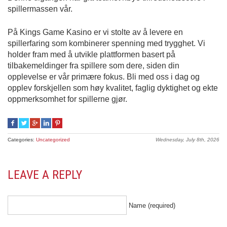
spillermassen vår.
På Kings Game Kasino er vi stolte av å levere en
spillerfaring som kombinerer spenning med trygghet. Vi
holder fram med å utvikle plattformen basert på
tilbakemeldinger fra spillere som dere, siden din
opplevelse er vår primære fokus. Bli med oss i dag og
opplev forskjellen som høy kvalitet, faglig dyktighet og ekte
oppmerksomhet for spillerne gjør.
Categories:
Uncategorized
Wednesday, July 8th, 2026
LEAVE A REPLY
Name (required)