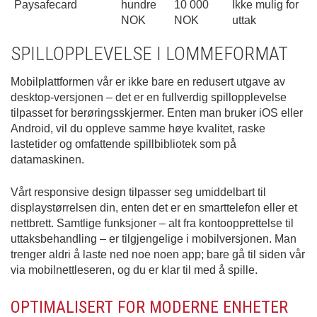
Paysafecard
hundre
10 000
Ikke mulig for
NOK
NOK
uttak
SPILLOPPLEVELSE I LOMMEFORMAT
Mobilplattformen vår er ikke bare en redusert utgave av
desktop-versjonen – det er en fullverdig spillopplevelse
tilpasset for berøringsskjermer. Enten man bruker iOS eller
Android, vil du oppleve samme høye kvalitet, raske
lastetider og omfattende spillbibliotek som på
datamaskinen.
Vårt responsive design tilpasser seg umiddelbart til
displaystørrelsen din, enten det er en smarttelefon eller et
nettbrett. Samtlige funksjoner – alt fra kontoopprettelse til
uttaksbehandling – er tilgjengelige i mobilversjonen. Man
trenger aldri å laste ned noe noen app; bare gå til siden vår
via mobilnettleseren, og du er klar til med å spille.
OPTIMALISERT FOR MODERNE ENHETER