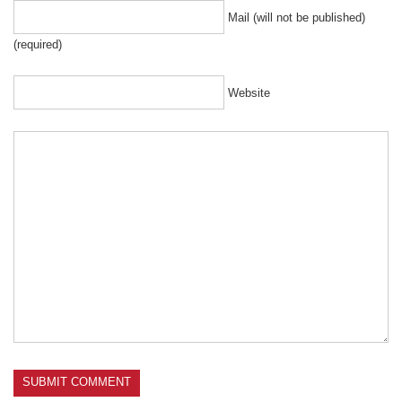
Mail (will not be published)
(required)
Website