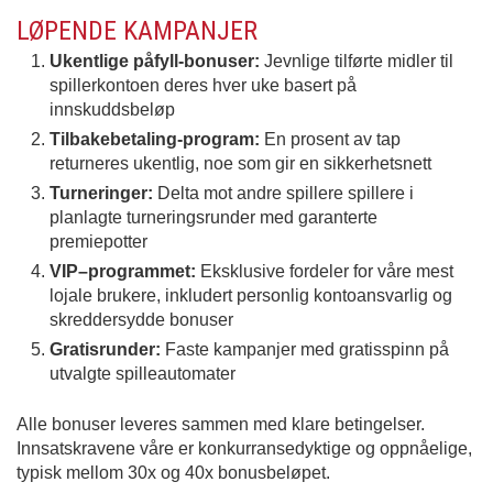
LØPENDE KAMPANJER
Ukentlige påfyll-bonuser:
Jevnlige tilførte midler til
spillerkontoen deres hver uke basert på
innskuddsbeløp
Tilbakebetaling-program:
En prosent av tap
returneres ukentlig, noe som gir en sikkerhetsnett
Turneringer:
Delta mot andre spillere spillere i
planlagte turneringsrunder med garanterte
premiepotter
VIP–programmet:
Eksklusive fordeler for våre mest
lojale brukere, inkludert personlig kontoansvarlig og
skreddersydde bonuser
Gratisrunder:
Faste kampanjer med gratisspinn på
utvalgte spilleautomater
Alle bonuser leveres sammen med klare betingelser.
Innsatskravene våre er konkurransedyktige og oppnåelige,
typisk mellom 30x og 40x bonusbeløpet.