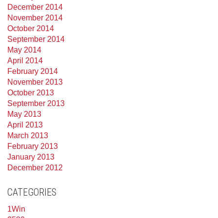
December 2014
November 2014
October 2014
September 2014
May 2014
April 2014
February 2014
November 2013
October 2013
September 2013
May 2013
April 2013
March 2013
February 2013
January 2013
December 2012
CATEGORIES
1Win