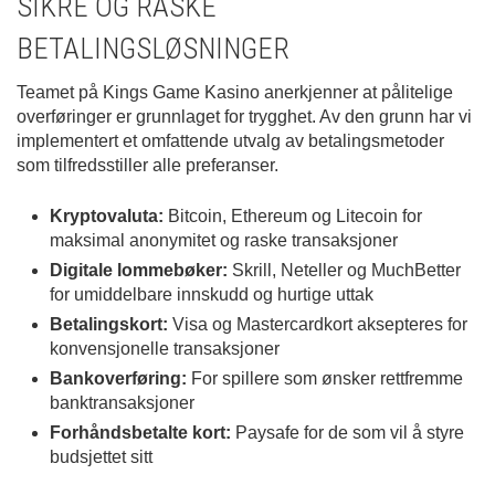
SIKRE OG RASKE
BETALINGSLØSNINGER
Teamet på Kings Game Kasino anerkjenner at pålitelige
overføringer er grunnlaget for trygghet. Av den grunn har vi
implementert et omfattende utvalg av betalingsmetoder
som tilfredsstiller alle preferanser.
Kryptovaluta:
Bitcoin, Ethereum og Litecoin for
maksimal anonymitet og raske transaksjoner
Digitale lommebøker:
Skrill, Neteller og MuchBetter
for umiddelbare innskudd og hurtige uttak
Betalingskort:
Visa og Mastercardkort aksepteres for
konvensjonelle transaksjoner
Bankoverføring:
For spillere som ønsker rettfremme
banktransaksjoner
Forhåndsbetalte kort:
Paysafe for de som vil å styre
budsjettet sitt