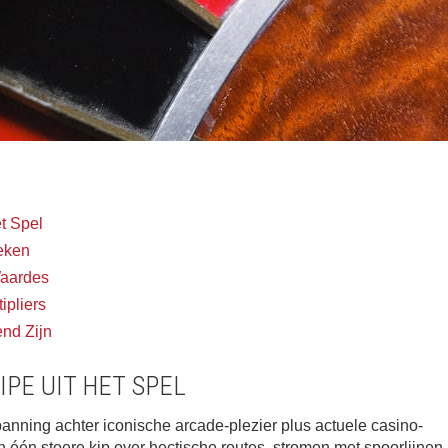
t Spel
ieken
aardes
ipliers
nd Zijn
IPE UIT HET SPEL
anning achter iconische arcade-plezier plus actuele casino-
én stoere kip over hectische routes, stromen met spoorlijnen,