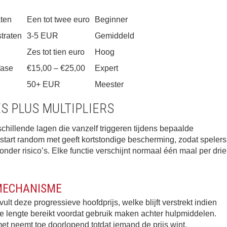
aten
Een tot twee euro
Beginner
straten
3-5 EUR
Gemiddeld
Zes tot tien euro
Hoog
fase
€15,00 – €25,00
Expert
50+ EUR
Meester
S PLUS MULTIPLIERS
illende lagen die vanzelf triggeren tijdens bepaalde
start random met geeft kortstondige bescherming, zodat spelers
der risico’s. Elke functie verschijnt normaal één maal per drie
MECHANISME
vult deze progressieve hoofdprijs, welke blijft verstrekt indien
 lengte bereikt voordat gebruik maken achter hulpmiddelen.
et neemt toe doorlopend totdat iemand de prijs wint.