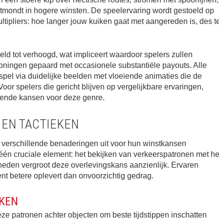
itmondt in hogere winsten. De speelervaring wordt gestoeld op
ipliers: hoe langer jouw kuiken gaat met aangereden is, des t
deld tot verhoogd, wat impliceert waardoor spelers zullen
oningen gepaard met occasionele substantiële payouts. Alle
spel via duidelijke beelden met vloeiende animaties die de
oor spelers die gericht blijven op vergelijkbare ervaringen,
ende kansen voor deze genre.
 EN TACTIEKEN
verschillende benaderingen uit voor hun winstkansen
 één cruciale element: het bekijken van verkeerspatronen met he
heden vergroot deze overlevingskans aanzienlijk. Ervaren
nt betere oplevert dan onvoorzichtig gedrag.
KEN
e patronen achter objecten om beste tijdstippen inschatten