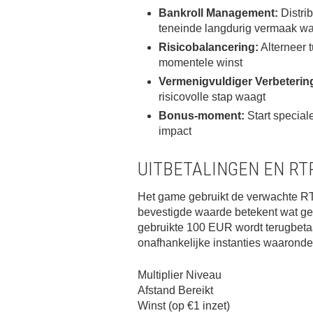
Bankroll Management:
Distri
teneinde langdurig vermaak w
Risicobalancering:
Alterneer t
momentele winst
Vermenigvuldiger Verbeterin
risicovolle stap waagt
Bonus-moment:
Start speciale
impact
UITBETALINGEN EN R
Het game gebruikt de verwachte RTP
bevestigde waarde betekent wat ge
gebruikte 100 EUR wordt terugbetaal
onafhankelijke instanties waaron
Multiplier Niveau
Afstand Bereikt
Winst (op €1 inzet)