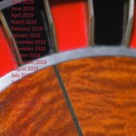
June 2025
June 2019
April 2019
March 2019
February 2019
January 2019
December 2018
November 2018
October 2018
September 2018
August 2018
July 2018
June 2018
May 2018
January 2018
December 2017
August 2017
July 2017
June 2017
May 2017
April 2017