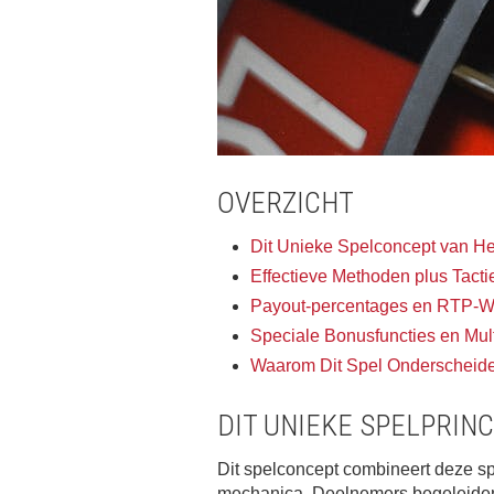
OVERZICHT
Dit Unieke Spelconcept van He
Effectieve Methoden plus Tact
Payout-percentages en RTP-W
Speciale Bonusfuncties en Mult
Waarom Dit Spel Onderscheide
DIT UNIEKE SPELPRINC
Dit spelconcept combineert deze sp
mechanica. Deelnemers begeleiden é