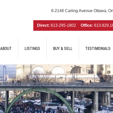
6-2148 Carling Avenue Ottawa, O
Direct:
613-295-1802
Office:
613.829.1
ABOUT
LISTINGS
BUY & SELL
TESTIMONIALS