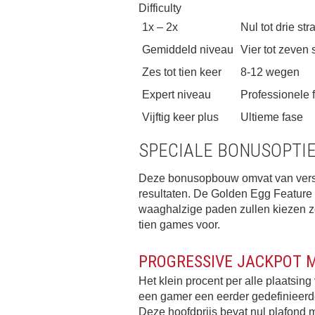
Difficulty
1x – 2x
Nul tot drie str
Gemiddeld niveau
Vier tot zeven 
Zes tot tien keer
8-12 wegen
Expert niveau
Professionele 
Vijftig keer plus
Ultieme fase
SPECIALE BONUSOPTIE
Deze bonusopbouw omvat van versch
resultaten. De Golden Egg Feature 
waaghalzige paden zullen kiezen zon
tien games voor.
PROGRESSIVE JACKPOT 
Het klein procent per alle plaatsing 
een gamer een eerder gedefinieerde
Deze hoofdprijs bevat nul plafond m