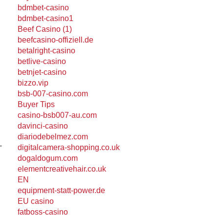
bdmbet-casino
bdmbet-casino1
Beef Casino (1)
beefcasino-offiziell.de
betalright-casino
betlive-casino
betnjet-casino
bizzo.vip
bsb-007-casino.com
Buyer Tips
casino-bsb007-au.com
davinci-casino
diariodebelmez.com
-
digitalcamera-shopping.co.uk
dogaldogum.com
elementcreativehair.co.uk
EN
equipment-statt-power.de
EU casino
fatboss-casino