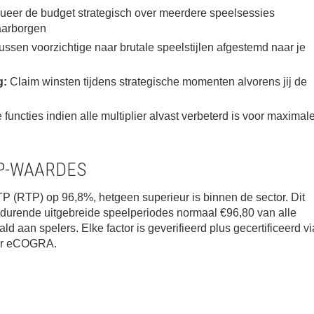
bueer de budget strategisch over meerdere speelsessies
aarborgen
ussen voorzichtige naar brutale speelstijlen afgestemd naar je
g:
Claim winsten tijdens strategische momenten alvorens jij de
 functies indien alle multiplier alvast verbeterd is voor maximal
TP-WAARDES
 (RTP) op 96,8%, hetgeen superieur is binnen de sector. Dit
durende uitgebreide speelperiodes normaal €96,80 van alle
d aan spelers. Elke factor is geverifieerd plus gecertificeerd vi
der eCOGRA.