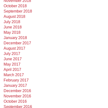
November 2018
October 2018
September 2018
August 2018
July 2018
June 2018
May 2018
January 2018
December 2017
August 2017
July 2017
June 2017
May 2017
April 2017
March 2017
February 2017
January 2017
December 2016
November 2016
October 2016
September 2016