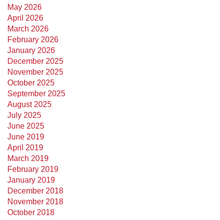
May 2026
April 2026
March 2026
February 2026
January 2026
December 2025
November 2025
October 2025
September 2025
August 2025
July 2025
June 2025
June 2019
April 2019
March 2019
February 2019
January 2019
December 2018
November 2018
October 2018