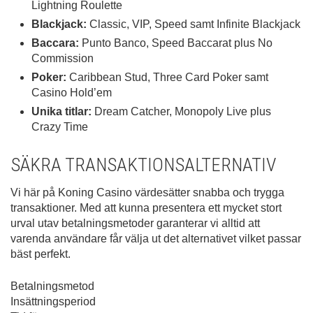
Lightning Roulette
Blackjack:
Classic, VIP, Speed samt Infinite Blackjack
Baccara:
Punto Banco, Speed Baccarat plus No
Commission
Poker:
Caribbean Stud, Three Card Poker samt
Casino Hold’em
Unika titlar:
Dream Catcher, Monopoly Live plus
Crazy Time
SÄKRA TRANSAKTIONSALTERNATIV
Vi här på Koning Casino värdesätter snabba och trygga
transaktioner. Med att kunna presentera ett mycket stort
urval utav betalningsmetoder garanterar vi alltid att
varenda användare får välja ut det alternativet vilket passar
bäst perfekt.
Betalningsmetod
Insättningsperiod