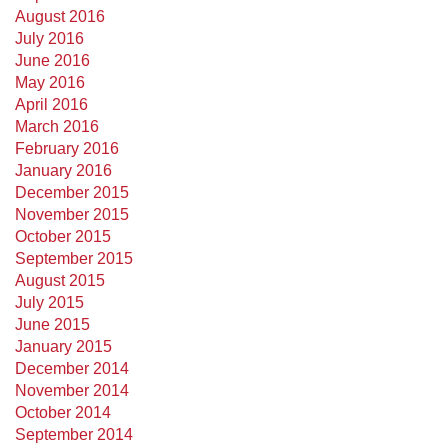
August 2016
July 2016
June 2016
May 2016
April 2016
March 2016
February 2016
January 2016
December 2015
November 2015
October 2015
September 2015
August 2015
July 2015
June 2015
January 2015
December 2014
November 2014
October 2014
September 2014