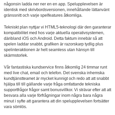
någonsin ladda ner ner en en app. Spelupplevelsen är
identisk med skrivbordsversionen, innehållande lättanvänt
gränssnitt och varje spelfeatures åtkomliga.
Tekniskt plan nyttjar vi HTML5-teknologi där den garanterar
kompatibilitet med hos varje aktuella operativsystemen,
däribland iOS och Android. Detta faktum innebär så att
spelen laddar snabbt, grafiken är razorskarp tydlig plus
spelinteraktionen är helt seamless utan hänsyn till
skärmstorlek.
Vår fantastiska kundservice finns åtkomlig 24 timmar runt
med live chat, email och telefon. Det svenska inhemska
kundtjänstteamet är mycket kunnigt och redo att att snabbt
hjälpa till till gällande varje fråga omfattande tekniska
supportfrågor frågor samt bonusvillkor. Vi strävar efter att att
besvara alla varje förfrågningar inom några bara några
minut i syfte att garantera att din spelupplevelsen fortsätter
vara sömlös.