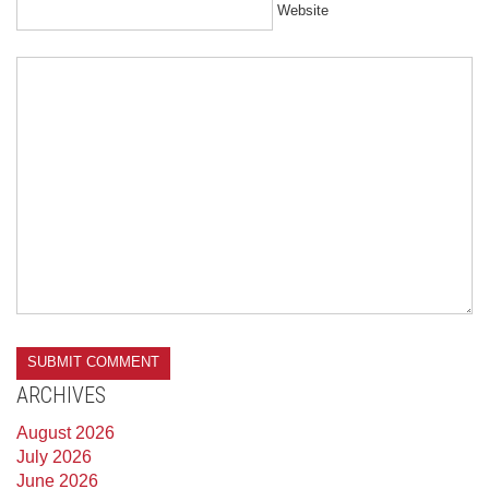
Website
ARCHIVES
August 2026
July 2026
June 2026