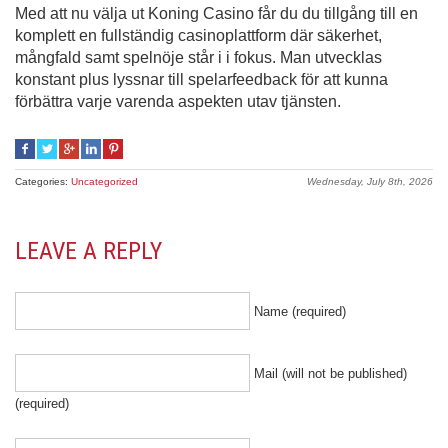
Med att nu välja ut Koning Casino får du du tillgång till en
komplett en fullständig casinoplattform där säkerhet,
mångfald samt spelnöje står i i fokus. Man utvecklas
konstant plus lyssnar till spelarfeedback för att kunna
förbättra varje varenda aspekten utav tjänsten.
Categories:
Uncategorized
Wednesday, July 8th, 2026
LEAVE A REPLY
Name (required)
Mail (will not be published)
(required)