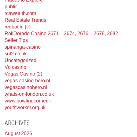
public
rcawealth.com
Real Estate Trends
redbot.frl (tr)
RollDorado Casino 2671 – 2674, 2676 – 2678, 2682
Seller Tips
spinanga-casino
sut2.co.uk
Uncategorized
Vd casino
Vegas Casino (2)
vegas-casino-hero.nl
vegascasinohero.nl
whats-on-london.co.uk
www.bowlingcorner.fi
youthworker.org.uk
ARCHIVES
August 2026