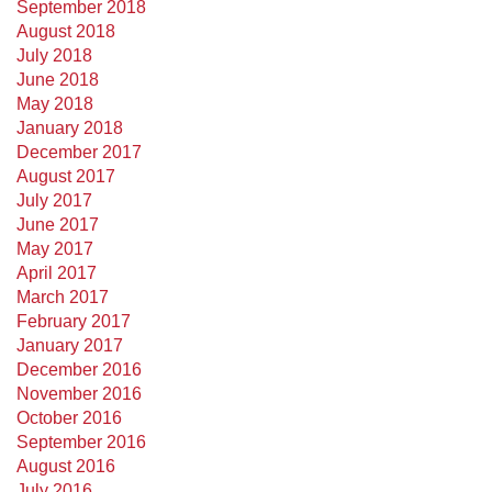
September 2018
August 2018
July 2018
June 2018
May 2018
January 2018
December 2017
August 2017
July 2017
June 2017
May 2017
April 2017
March 2017
February 2017
January 2017
December 2016
November 2016
October 2016
September 2016
August 2016
July 2016