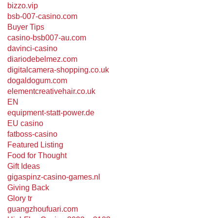
bizzo.vip
bsb-007-casino.com
Buyer Tips
casino-bsb007-au.com
davinci-casino
diariodebelmez.com
digitalcamera-shopping.co.uk
dogaldogum.com
elementcreativehair.co.uk
EN
equipment-statt-power.de
EU casino
fatboss-casino
Featured Listing
Food for Thought
Gift Ideas
gigaspinz-casino-games.nl
Giving Back
Glory tr
guangzhoufuari.com