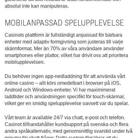
absolut inte kan manipuleras.
MOBILANPASSAD SPELUPPLEVELSE
Casinots plattform är fullständigt anpassad för bärbara
enheter med adaptiv formgivning som justeras till varje
skärmformat. Mer än 70% av våra användare använder
smartphones eller plattor, vilket har drivit oss att prioritera
mobilupplevelsen.
Du behöver ingen app-nedladdning för att använda vårt
online casino – allt körs omedelbart i browser på iOS,
Android och Windows-enheter. Vi har maximimerat
laddtider och användningen specifikt för touch-skärmar,
vilket ger en smidig spelupplevelse oavsett var du spelar.
Vårt team är available 24/7 via chatt, e-post och telefon.
Casinot tillhandahåller kundsupport på svenska och flera
andra språkalternativ, med genomsnittlig svarstid under två
minuter för chatt-frågor. Detta system försäkrar att du