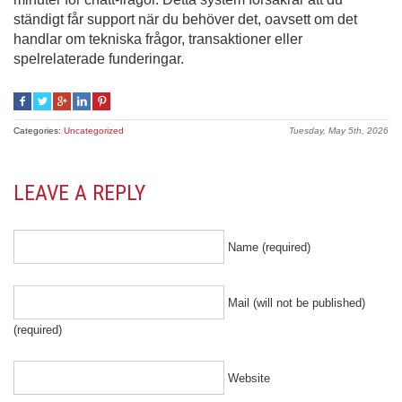
ständigt får support när du behöver det, oavsett om det
handlar om tekniska frågor, transaktioner eller
spelrelaterade funderingar.
Categories:
Uncategorized
Tuesday, May 5th, 2026
LEAVE A REPLY
Name (required)
Mail (will not be published)
(required)
Website