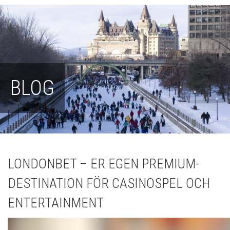
BLOG
LONDONBET – ER EGEN PREMIUM-
DESTINATION FÖR CASINOSPEL OCH
ENTERTAINMENT