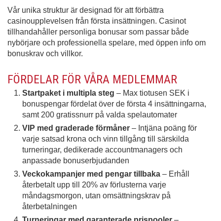
Vår unika struktur är designad för att förbättra
casinoupplevelsen från första insättningen. Casinot
tillhandahåller personliga bonusar som passar både
nybörjare och professionella spelare, med öppen info om
bonuskrav och villkor.
FÖRDELAR FÖR VÅRA MEDLEMMAR
Startpaket i multipla steg
– Max tiotusen SEK i
bonuspengar fördelat över de första 4 insättningarna,
samt 200 gratissnurr på valda spelautomater
VIP med graderade förmåner
– Intjäna poäng för
varje satsad krona och vinn tillgång till särskilda
turneringar, dedikerade accountmanagers och
anpassade bonuserbjudanden
Veckokampanjer med pengar tillbaka
– Erhåll
återbetalt upp till 20% av förlusterna varje
måndagsmorgon, utan omsättningskrav på
återbetalningen
Turneringar med garanterade prispooler
–