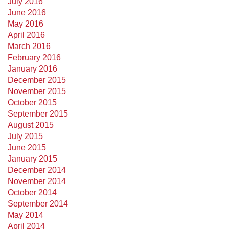
July 2016
June 2016
May 2016
April 2016
March 2016
February 2016
January 2016
December 2015
November 2015
October 2015
September 2015
August 2015
July 2015
June 2015
January 2015
December 2014
November 2014
October 2014
September 2014
May 2014
April 2014