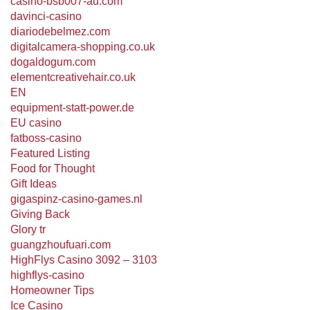
casino-bsb007-au.com
davinci-casino
diariodebelmez.com
digitalcamera-shopping.co.uk
dogaldogum.com
elementcreativehair.co.uk
EN
equipment-statt-power.de
EU casino
fatboss-casino
Featured Listing
Food for Thought
Gift Ideas
gigaspinz-casino-games.nl
Giving Back
Glory tr
guangzhoufuari.com
HighFlys Casino 3092 – 3103
highflys-casino
Homeowner Tips
Ice Casino