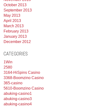
October 2013
September 2013
May 2013
April 2013
March 2013
February 2013
January 2013
December 2012
CATEGORIES
1Win
2580
3164-HiSpins Casino
3368-Boomzino Casino
365-casino
5610-Boomzino Casino
abuking-casino1
abuking-casino3
abuking-casino4