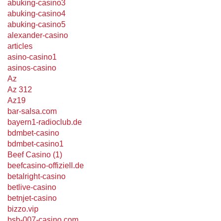
abuking-casino3
abuking-casino4
abuking-casino5
alexander-casino
articles
asino-casino1
asinos-casino
Az
Az 312
Az19
bar-salsa.com
bayern1-radioclub.de
bdmbet-casino
bdmbet-casino1
Beef Casino (1)
beefcasino-offiziell.de
betalright-casino
betlive-casino
betnjet-casino
bizzo.vip
bsb-007-casino.com