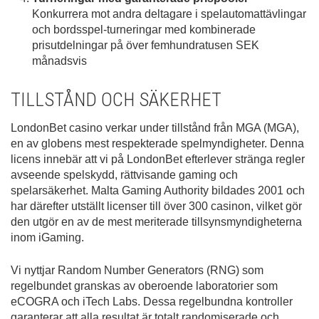
Konkurrera mot andra deltagare i spelautomattävlingar
och bordsspel-turneringar med kombinerade
prisutdelningar på över femhundratusen SEK
månadsvis
TILLSTÅND OCH SÄKERHET
LondonBet casino verkar under tillstånd från MGA (MGA),
en av globens mest respekterade spelmyndigheter. Denna
licens innebär att vi på LondonBet efterlever stränga regler
avseende spelskydd, rättvisande gaming och
spelarsäkerhet. Malta Gaming Authority bildades 2001 och
har därefter utställt licenser till över 300 casinon, vilket gör
den utgör en av de mest meriterade tillsynsmyndigheterna
inom iGaming.
Vi nyttjar Random Number Generators (RNG) som
regelbundet granskas av oberoende laboratorier som
eCOGRA och iTech Labs. Dessa regelbundna kontroller
garanterar att alla resultat är totalt randomiserade och