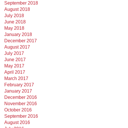
September 2018
August 2018
July 2018
June 2018
May 2018
January 2018
December 2017
August 2017
July 2017
June 2017
May 2017
April 2017
March 2017
February 2017
January 2017
December 2016
November 2016
October 2016
September 2016
August 2016