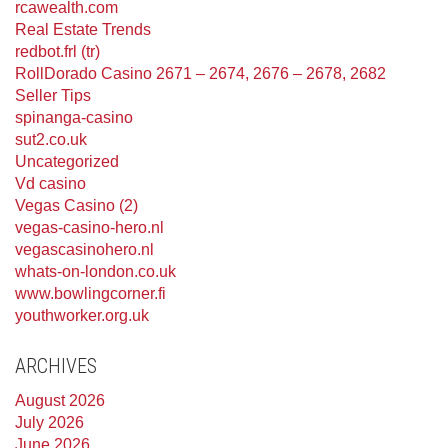
rcawealth.com
Real Estate Trends
redbot.frl (tr)
RollDorado Casino 2671 – 2674, 2676 – 2678, 2682
Seller Tips
spinanga-casino
sut2.co.uk
Uncategorized
Vd casino
Vegas Casino (2)
vegas-casino-hero.nl
vegascasinohero.nl
whats-on-london.co.uk
www.bowlingcorner.fi
youthworker.org.uk
ARCHIVES
August 2026
July 2026
June 2026