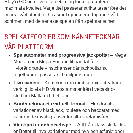
Play’n GO och Evolution Gaming för att garantera
maximala kvalitet. Varje titel passerar strikta tester före det
införs i vårt utbud, och casinot uppdaterar löpande vårt
sortiment med de senaste spelen från spelbranschen.
SPELKATEGORIER SOM KÄNNETECKNAR
VÅR PLATTFORM
Spelautomater med progressiva jackpottar
– Mega
Moolah och Mega Fortune tillhandahåller
livförändrande vinstchanser där jackpottarna
regelbundet passerar 10 miljoner euro
Live-casino
– Kommunicera med kunniga dealrar i
verklig tid via HD videoströmmar från livecasino-
studior i Malta och Lettland
Bordspelurvalet i virtuellt format
– Hundratals
variationer av blackjack, roulette och baccarat med
varierande insatsgränser för alla spelarnivåer
Videopoker och nischspel
– Allt från klassisk Jacks-
or-Better till nya variationer med nya bonusfunktioner