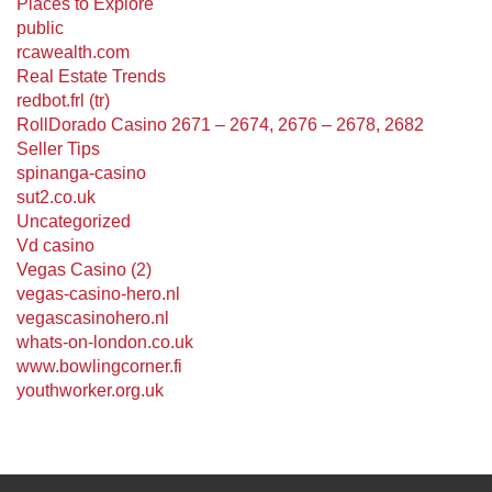
Places to Explore
public
rcawealth.com
Real Estate Trends
redbot.frl (tr)
RollDorado Casino 2671 – 2674, 2676 – 2678, 2682
Seller Tips
spinanga-casino
sut2.co.uk
Uncategorized
Vd casino
Vegas Casino (2)
vegas-casino-hero.nl
vegascasinohero.nl
whats-on-london.co.uk
www.bowlingcorner.fi
youthworker.org.uk