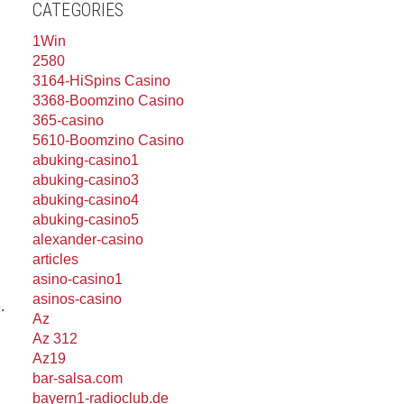
CATEGORIES
1Win
2580
3164-HiSpins Casino
3368-Boomzino Casino
365-casino
5610-Boomzino Casino
abuking-casino1
abuking-casino3
abuking-casino4
abuking-casino5
alexander-casino
articles
asino-casino1
asinos-casino
.
Az
Az 312
Az19
bar-salsa.com
bayern1-radioclub.de