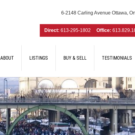
6-2148 Carling Avenue Ottawa, O
Direct:
613-295-1802
Office:
613.829.1
ABOUT
LISTINGS
BUY & SELL
TESTIMONIALS