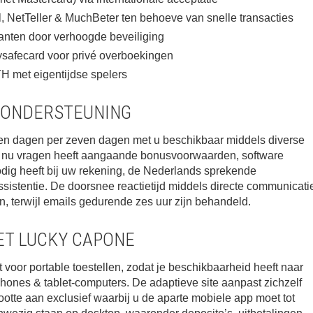
l, NetTeller & MuchBeter ten behoeve van snelle transacties
anten door verhoogde beveiliging
ysafecard voor privé overboekingen
 met eigentijdse spelers
NONDERSTEUNING
en dagen per zeven dagen met u beschikbaar middels diverse
j nu vragen heeft aangaande bonusvoorwaarden, software
nodig heeft bij uw rekening, de Nederlands sprekende
istentie. De doorsnee reactietijd middels directe communicati
en, terwijl emails gedurende zes uur zijn behandeld.
T LUCKY CAPONE
 voor portable toestellen, zodat je beschikbaarheid heeft naar
phones & tablet-computers. De adaptieve site aanpast zichzelf
otte aan exclusief waarbij u de aparte mobiele app moet tot