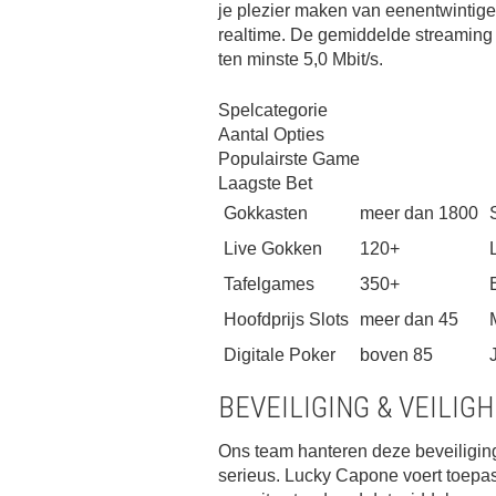
je plezier maken van eenentwintige
realtime. De gemiddelde streaming
ten minste 5,0 Mbit/s.
Spelcategorie
Aantal Opties
Populairste Game
Laagste Bet
Gokkasten
meer dan 1800
Live Gokken
120+
Tafelgames
350+
Hoofdprijs Slots
meer dan 45
Digitale Poker
boven 85
BEVEILIGING & VEILIG
Ons team hanteren deze beveiligin
serieus. Lucky Capone voert toepas