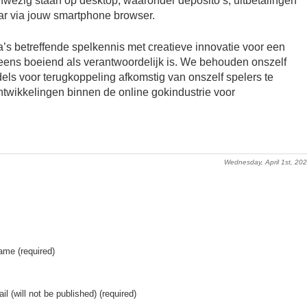
anwezig staan op desktop, waaronder deposito’s, uitbetalingen
ar via jouw smartphone browser.
s betreffende spelkennis met creatieve innovatie voor een
eens boeiend als verantwoordelijk is. We behouden onszelf
els voor terugkoppeling afkomstig van onszelf spelers te
ntwikkelingen binnen de online gokindustrie voor
Wednesday, April 1st, 20
ame (required)
il (will not be published) (required)