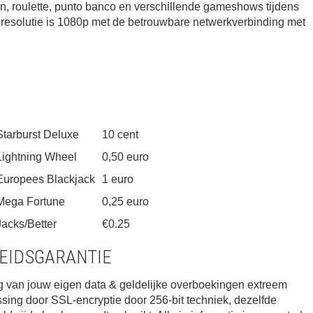
n, roulette, punto banco en verschillende gameshows tijdens
 resolutie is 1080p met de betrouwbare netwerkverbinding met
Starburst Deluxe
10 cent
Lightning Wheel
0,50 euro
Europees Blackjack
1 euro
Mega Fortune
0,25 euro
Jacks/Better
€0.25
HEIDSGARANTIE
g van jouw eigen data & geldelijke overboekingen extreem
sing door SSL-encryptie door 256-bit techniek, dezelfde