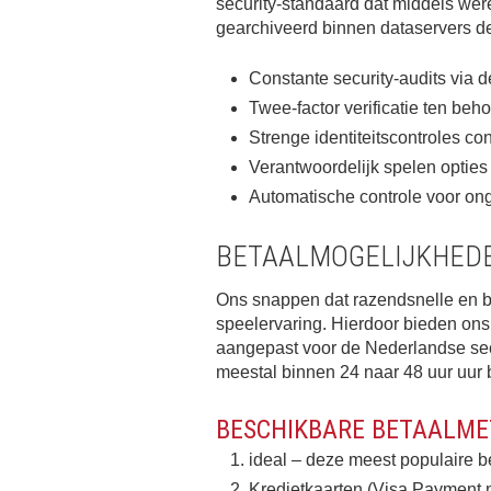
security-standaard dat middels were
gearchiveerd binnen dataservers de
Constante security-audits via d
Twee-factor verificatie ten be
Strenge identiteitscontroles co
Verantwoordelijk spelen opties m
Automatische controle voor ong
BETAALMOGELIJKHEDE
Ons snappen dat razendsnelle en b
speelervaring. Hierdoor bieden ons
aangepast voor de Nederlandse sec
meestal binnen 24 naar 48 uur uur 
BESCHIKBARE BETAALM
ideal – deze meest populaire b
Kredietkaarten (Visa Payment m