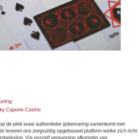
uning
cky Capone Casino
 op de plek waar authentieke gokervaring samenkomt met
e leveren ons zorgvuldig opgebouwd platform welke zich richt
rsbeleving. Via onszelf vergunning afkomstig van