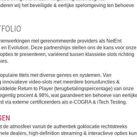
eren wij het beveiligde & eerlijke spelomgeving ten behoeve
TFOLIO
amenwerkingen met gerenommeerde providers als NetEnt
n Evolution. Deze partnerships stellen ons de kans voor onze
pties te presenteren, variërend tussen klassieke slots richting
ies.
opulaire titels met diverse genres en systemen. Van
ng innovatieve video-slots met meerdere bonusfuncties &
iddelde Return to Player (terugbetalingspercentage) van onze
negentig procent & 98%, wat garandeert ten behoeve van eerlijk
erd via externe certificeerders als e-COGRA & iTech Testing.
GEN
 de atmosfeer vanuit de authentiek goklocatie rechtstreeks
ele dealers, high-definition streaming & interactieve opties kun