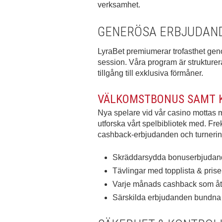
verksamhet.
GENERÖSA ERBJUDAND
LyraBet premiumerar trofasthet ge
session. Våra program är strukturer
tillgång till exklusiva förmåner.
VÄLKOMSTBONUS SAMT 
Nya spelare vid vår casino mottas m
utforska vårt spelbibliotek med. Fr
cashback-erbjudanden och turnerin
Skräddarsydda bonuserbjudand
Tävlingar med topplista & priser
Varje månads cashback som åter
Särskilda erbjudanden bundna 