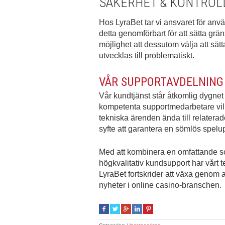
SÄKERHET & KONTROL
Hos LyraBet tar vi ansvaret för anvä
detta genomförbart för att sätta grä
möjlighet att dessutom välja att sät
utvecklas till problematiskt.
VÅR SUPPORTAVDELNING
Vår kundtjänst står åtkomlig dygnet
kompetenta supportmedarbetare vilka 
tekniska ärenden ända till relaterade
syfte att garantera en sömlös spelu
Med att kombinera en omfattande s
högkvalitativ kundsupport har vårt 
LyraBet fortskrider att växa genom
nyheter i online casino-branschen.