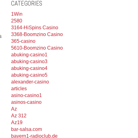
CATEGORIES
1Win
2580
3164-HiSpins Casino
3368-Boomzino Casino
s
365-casino
5610-Boomzino Casino
abuking-casino1
abuking-casino3
abuking-casino4
abuking-casino5
alexander-casino
articles
asino-casino1
asinos-casino
Az
Az 312
Az19
bar-salsa.com
bayern1-radioclub.de