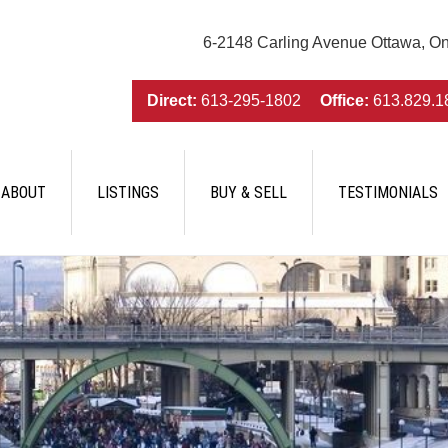
6-2148 Carling Avenue Ottawa, O
Direct:
613-295-1802
Office:
613.829.1
ABOUT
LISTINGS
BUY & SELL
TESTIMONIALS