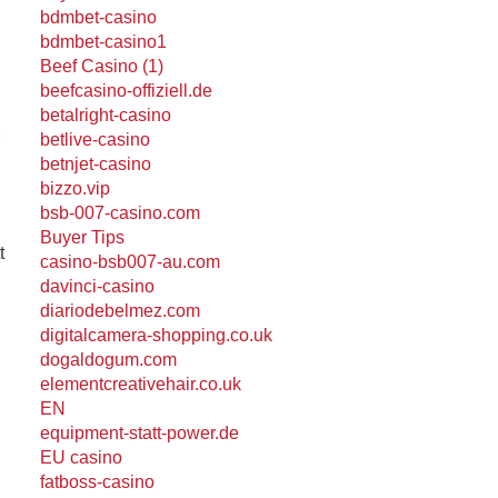
bdmbet-casino
bdmbet-casino1
Beef Casino (1)
beefcasino-offiziell.de
betalright-casino
betlive-casino
betnjet-casino
bizzo.vip
bsb-007-casino.com
Buyer Tips
t
casino-bsb007-au.com
davinci-casino
diariodebelmez.com
digitalcamera-shopping.co.uk
dogaldogum.com
elementcreativehair.co.uk
EN
equipment-statt-power.de
EU casino
fatboss-casino