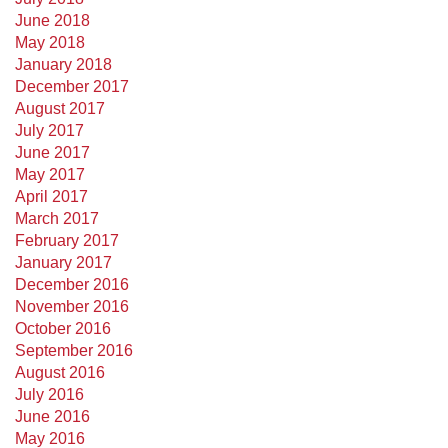
June 2018
May 2018
January 2018
December 2017
August 2017
July 2017
June 2017
May 2017
April 2017
March 2017
February 2017
January 2017
December 2016
November 2016
October 2016
September 2016
August 2016
July 2016
June 2016
May 2016