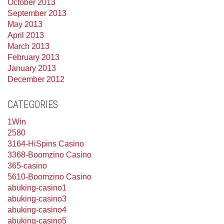
October 2013
September 2013
May 2013
April 2013
March 2013
February 2013
January 2013
December 2012
CATEGORIES
1Win
2580
3164-HiSpins Casino
3368-Boomzino Casino
365-casino
5610-Boomzino Casino
abuking-casino1
abuking-casino3
abuking-casino4
abuking-casino5