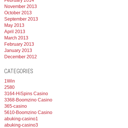
February 2014
November 2013
October 2013
September 2013
May 2013
April 2013
March 2013
February 2013
January 2013
December 2012
CATEGORIES
1Win
2580
3164-HiSpins Casino
3368-Boomzino Casino
365-casino
5610-Boomzino Casino
abuking-casino1
abuking-casino3