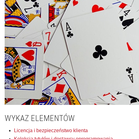
WYKAZ ELEMENTÓW
Licencja i bezpieczeństwo klienta
Kolekcja tytułów i dostawcy oprogramowania