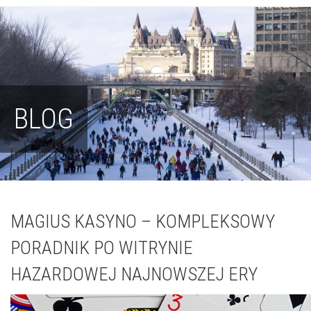
BLOG
MAGIUS KASYNO – KOMPLEKSOWY
PORADNIK PO WITRYNIE
HAZARDOWEJ NAJNOWSZEJ ERY