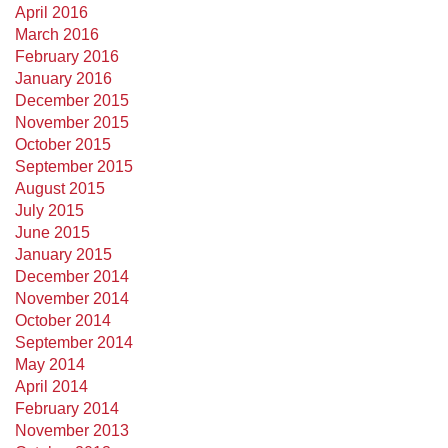
April 2016
March 2016
February 2016
January 2016
December 2015
November 2015
October 2015
September 2015
August 2015
July 2015
June 2015
January 2015
December 2014
November 2014
October 2014
September 2014
May 2014
April 2014
February 2014
November 2013