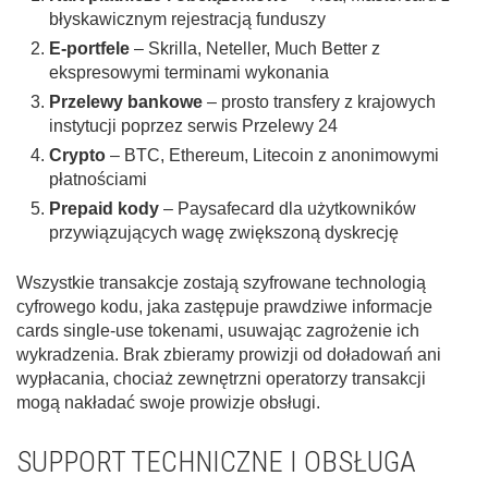
błyskawicznym rejestracją funduszy
E-portfele
– Skrilla, Neteller, Much Better z
ekspresowymi terminami wykonania
Przelewy bankowe
– prosto transfery z krajowych
instytucji poprzez serwis Przelewy 24
Crypto
– BTC, Ethereum, Litecoin z anonimowymi
płatnościami
Prepaid kody
– Paysafecard dla użytkowników
przywiązujących wagę zwiększoną dyskrecję
Wszystkie transakcje zostają szyfrowane technologią
cyfrowego kodu, jaka zastępuje prawdziwe informacje
cards single-use tokenami, usuwając zagrożenie ich
wykradzenia. Brak zbieramy prowizji od doładowań ani
wypłacania, chociaż zewnętrzni operatorzy transakcji
mogą nakładać swoje prowizje obsługi.
SUPPORT TECHNICZNE I OBSŁUGA