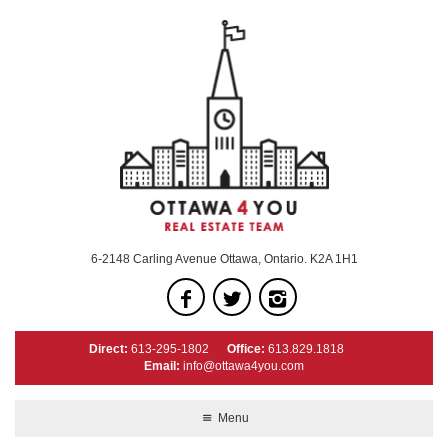
6-2148 Carling Avenue Ottawa, Ontario. K2A 1H1
Direct:
613-295-1802
Office:
613.829.1818
Email:
info@ottawa4you.com
Menu