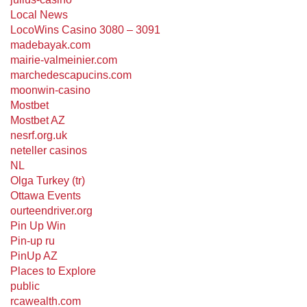
Local News
LocoWins Casino 3080 – 3091
madebayak.com
mairie-valmeinier.com
marchedescapucins.com
moonwin-casino
Mostbet
Mostbet AZ
nesrf.org.uk
neteller casinos
NL
Olga Turkey (tr)
Ottawa Events
ourteendriver.org
Pin Up Win
Pin-up ru
PinUp AZ
Places to Explore
public
rcawealth.com