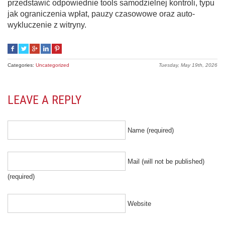
przedstawić odpowiednie tools samodzielnej kontroli, typu
jak ograniczenia wpłat, pauzy czasowowe oraz auto-
wykluczenie z witryny.
Categories:
Uncategorized
Tuesday, May 19th, 2026
LEAVE A REPLY
Name (required)
Mail (will not be published)
(required)
Website