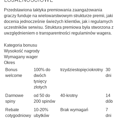
Przedstawiona taktyka premiowania zaangażowania
graczy funduje na wielowarstwowym strukturze premii, jaki
docenia jednocześnie świeżych klientów, jak i regularnych
uczestników serwisu. Struktura premiowa była stworzona z
uwzględnieniem o transparentności regulaminów wagera.
Kategoria bonusu
Wysokość nagrody
Wymagany wager
Okres
Bonus
100% do
trzydziestopięciokrotny
30
welcome
dwóch
dni
tysięcy
złotych
Darmowe
od 50 do
40-krotny
14
spiny
200 spinów
dób
Rebate
10-20%
Brak wymagań
7
cotygodniowy
ubytków
dni