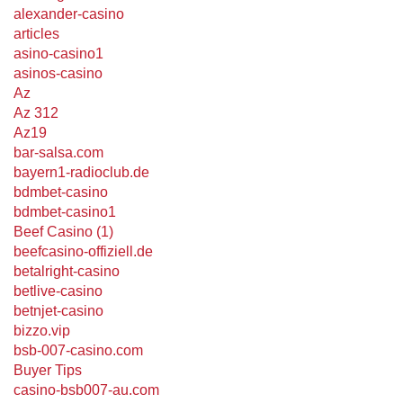
alexander-casino
articles
asino-casino1
asinos-casino
Az
Az 312
Az19
bar-salsa.com
bayern1-radioclub.de
bdmbet-casino
bdmbet-casino1
Beef Casino (1)
beefcasino-offiziell.de
betalright-casino
betlive-casino
betnjet-casino
bizzo.vip
bsb-007-casino.com
Buyer Tips
casino-bsb007-au.com