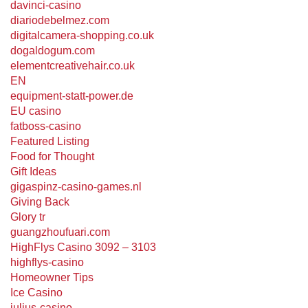
davinci-casino
diariodebelmez.com
digitalcamera-shopping.co.uk
dogaldogum.com
elementcreativehair.co.uk
EN
equipment-statt-power.de
EU casino
fatboss-casino
Featured Listing
Food for Thought
Gift Ideas
gigaspinz-casino-games.nl
Giving Back
Glory tr
guangzhoufuari.com
HighFlys Casino 3092 – 3103
highflys-casino
Homeowner Tips
Ice Casino
julius-casino