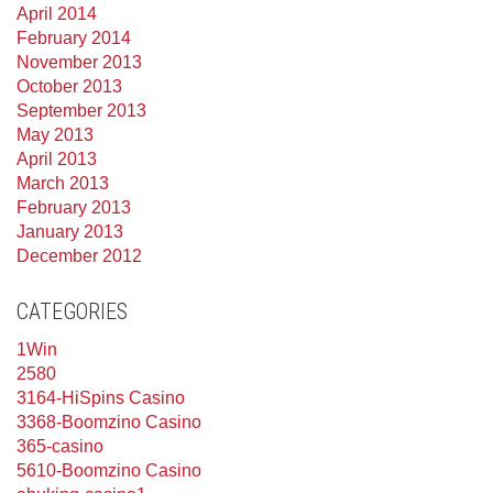
April 2014
February 2014
November 2013
October 2013
September 2013
May 2013
April 2013
March 2013
February 2013
January 2013
December 2012
CATEGORIES
1Win
2580
3164-HiSpins Casino
3368-Boomzino Casino
365-casino
5610-Boomzino Casino