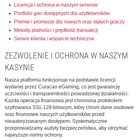
Licencja i ochrona w naszym serwisie
Portfolio gier dostępnych dla użytkowników
Premie i promocje dla nowych oraz stałych graczy
Metody płatności i prędkość transakcji
Serwis klienta i wsparcie techniczne
ZEZWOLENIE I OCHRONA W NASZYM
KASYNIE
Nasza platforma funkcjonuje na podstawie licencji
wydanej przez Curacao eGaming, co jest gwarancję
uczciwości i transparentności prowadzonej działalności.
Każda operacja finansowa jest chroniona protokołem
szyfrowania SSL 128-bitowym, który chroni dane osobowe
oraz finansowe naszych użytkowników przed
nieautoryzowanym dostępem. Systematycznie
przeprowadzamy audyty bezpieczeństwa, aby utrzymać
najwyższe normy ochrony.