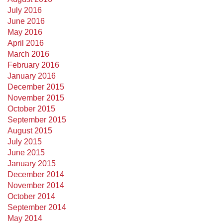
July 2016
June 2016
May 2016
April 2016
March 2016
February 2016
January 2016
December 2015
November 2015
October 2015
September 2015
August 2015
July 2015
June 2015
January 2015
December 2014
November 2014
October 2014
September 2014
May 2014