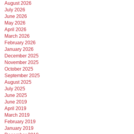
August 2026
July 2026
June 2026
May 2026
April 2026
March 2026
February 2026
January 2026
December 2025
November 2025
October 2025
September 2025
August 2025
July 2025
June 2025
June 2019
April 2019
March 2019
February 2019
January 2019