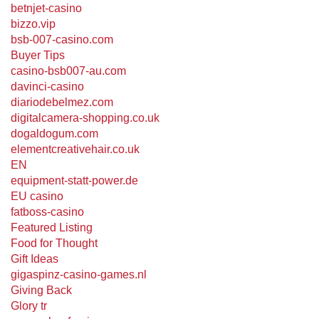
betnjet-casino
bizzo.vip
bsb-007-casino.com
Buyer Tips
casino-bsb007-au.com
davinci-casino
diariodebelmez.com
digitalcamera-shopping.co.uk
dogaldogum.com
elementcreativehair.co.uk
EN
equipment-statt-power.de
EU casino
fatboss-casino
Featured Listing
Food for Thought
Gift Ideas
gigaspinz-casino-games.nl
Giving Back
Glory tr