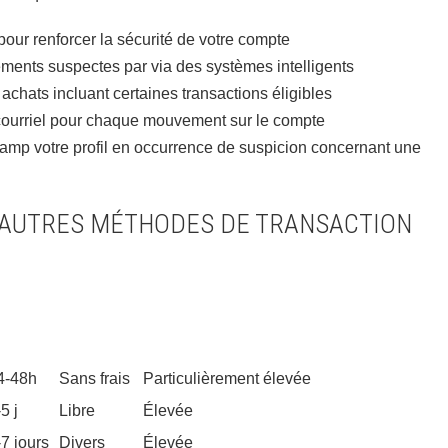
pour renforcer la sécurité de votre compte
ments suspectes par via des systèmes intelligents
achats incluant certaines transactions éligibles
 courriel pour chaque mouvement sur le compte
champ votre profil en occurrence de suspicion concernant une
’AUTRES MÉTHODES DE TRANSACTION
4-48h
Sans frais
Particulièrement élevée
5 j
Libre
Élevée
-7 jours
Divers
Élevée