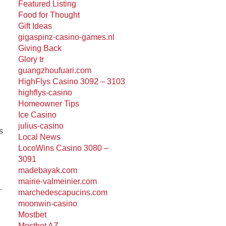
Featured Listing
Food for Thought
Gift Ideas
gigaspinz-casino-games.nl
Giving Back
Glory tr
guangzhoufuari.com
HighFlys Casino 3092 – 3103
highflys-casino
Homeowner Tips
Ice Casino
julius-casino
s
Local News
LocoWins Casino 3080 –
3091
madebayak.com
mairie-valmeinier.com
.
marchedescapucins.com
moonwin-casino
Mostbet
Mostbet AZ