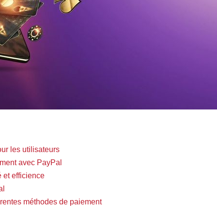
r les utilisateurs
ement avec PayPal
é et efficience
al
érentes méthodes de paiement