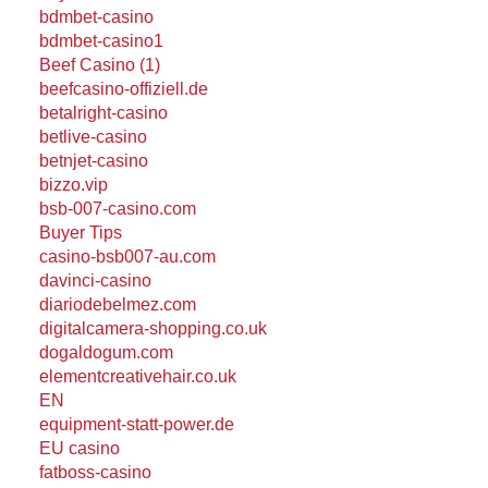
bdmbet-casino
bdmbet-casino1
Beef Casino (1)
beefcasino-offiziell.de
betalright-casino
betlive-casino
betnjet-casino
bizzo.vip
bsb-007-casino.com
Buyer Tips
casino-bsb007-au.com
davinci-casino
diariodebelmez.com
digitalcamera-shopping.co.uk
dogaldogum.com
elementcreativehair.co.uk
EN
equipment-statt-power.de
EU casino
fatboss-casino