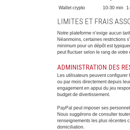
Wallet crypto
10-30 min
1
LIMITES ET FRAIS ASS
Notre plateforme n’exige aucun tarif
Néanmoins, certaines restrictions s’
minimum pour un dépôt est typiquem
peut fluctuer selon le rang de votre
ADMINISTRATION DES RE
Les utilisateurs peuvent configure
ou par mois directement depuis leur
engagement en appui du jeu respon
budget de divertissement.
PayPal peut imposer ses personnels
Nous suggérons de consulter toutes 
renseignements les plus récentes c
domiciliation.