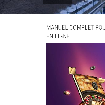
MANUEL COMPLET POU
EN LIGNE