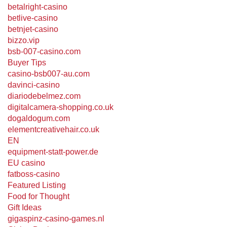
betalright-casino
betlive-casino
betnjet-casino
bizzo.vip
bsb-007-casino.com
Buyer Tips
casino-bsb007-au.com
davinci-casino
diariodebelmez.com
digitalcamera-shopping.co.uk
dogaldogum.com
elementcreativehair.co.uk
EN
equipment-statt-power.de
EU casino
fatboss-casino
Featured Listing
Food for Thought
Gift Ideas
gigaspinz-casino-games.nl