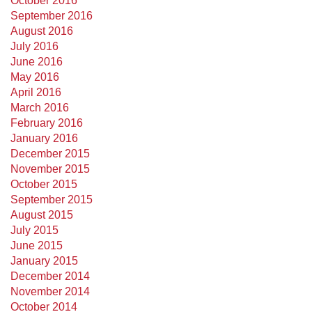
October 2016
September 2016
August 2016
July 2016
June 2016
May 2016
April 2016
March 2016
February 2016
January 2016
December 2015
November 2015
October 2015
September 2015
August 2015
July 2015
June 2015
January 2015
December 2014
November 2014
October 2014