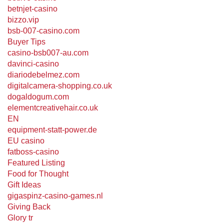
betnjet-casino
bizzo.vip
bsb-007-casino.com
Buyer Tips
casino-bsb007-au.com
davinci-casino
diariodebelmez.com
digitalcamera-shopping.co.uk
dogaldogum.com
elementcreativehair.co.uk
EN
equipment-statt-power.de
EU casino
fatboss-casino
Featured Listing
Food for Thought
Gift Ideas
gigaspinz-casino-games.nl
Giving Back
Glory tr