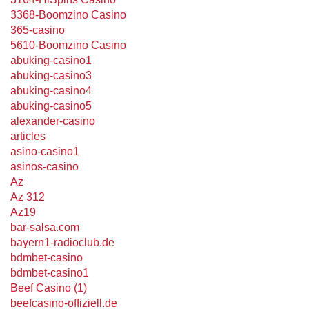
3368-Boomzino Casino
365-casino
5610-Boomzino Casino
abuking-casino1
abuking-casino3
abuking-casino4
abuking-casino5
alexander-casino
articles
asino-casino1
asinos-casino
Az
Az 312
Az19
bar-salsa.com
bayern1-radioclub.de
bdmbet-casino
bdmbet-casino1
Beef Casino (1)
beefcasino-offiziell.de