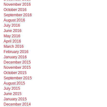
November 2016
October 2016
September 2016
August 2016
July 2016
June 2016
May 2016
April 2016
March 2016
February 2016
January 2016
December 2015
November 2015
October 2015
September 2015
August 2015
July 2015
June 2015
January 2015
December 2014