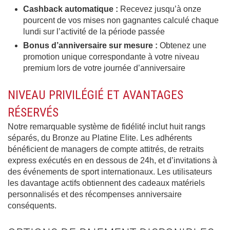
Cashback automatique :
Recevez jusqu’à onze
pourcent de vos mises non gagnantes calculé chaque
lundi sur l’activité de la période passée
Bonus d’anniversaire sur mesure :
Obtenez une
promotion unique correspondante à votre niveau
premium lors de votre journée d’anniversaire
NIVEAU PRIVILÉGIÉ ET AVANTAGES
RÉSERVÉS
Notre remarquable système de fidélité inclut huit rangs
séparés, du Bronze au Platine Elite. Les adhérents
bénéficient de managers de compte attitrés, de retraits
express exécutés en en dessous de 24h, et d’invitations à
des événements de sport internationaux. Les utilisateurs
les davantage actifs obtiennent des cadeaux matériels
personnalisés et des récompenses anniversaire
conséquents.