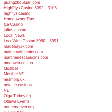
guangzhoufuari.com
HighFlys Casino 3092 – 3103
highflys-casino
Homeowner Tips
Ice Casino
julius-casino
Local News
LocoWins Casino 3080 – 3091
madebayak.com
mairie-valmeinier.com
marchedescapucins.com
moonwin-casino
Mostbet
Mostbet AZ
nesrf.org.uk
neteller casinos
NL
Olga Turkey (tr)
Ottawa Events
ourteendriver.org