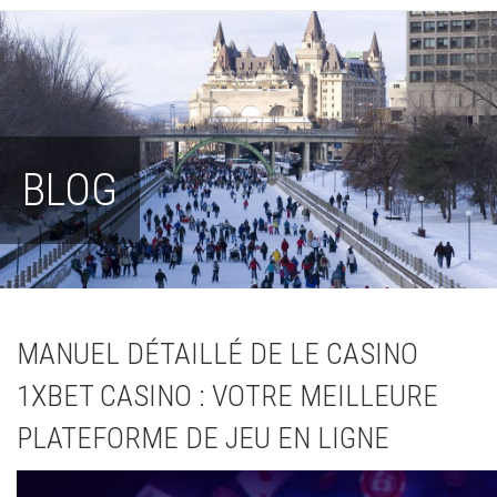
BLOG
MANUEL DÉTAILLÉ DE LE CASINO
1XBET CASINO : VOTRE MEILLEURE
PLATEFORME DE JEU EN LIGNE