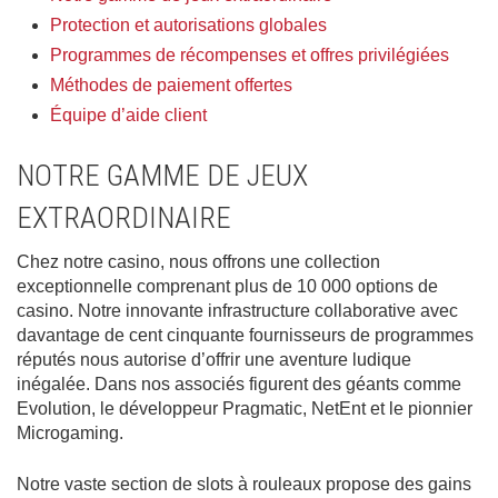
Protection et autorisations globales
Programmes de récompenses et offres privilégiées
Méthodes de paiement offertes
Équipe d’aide client
NOTRE GAMME DE JEUX
EXTRAORDINAIRE
Chez notre casino, nous offrons une collection
exceptionnelle comprenant plus de 10 000 options de
casino. Notre innovante infrastructure collaborative avec
davantage de cent cinquante fournisseurs de programmes
réputés nous autorise d’offrir une aventure ludique
inégalée. Dans nos associés figurent des géants comme
Evolution, le développeur Pragmatic, NetEnt et le pionnier
Microgaming.
Notre vaste section de slots à rouleaux propose des gains