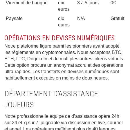
Virement de banque
dix
3 à 5 jours
0€
euros
Paysafe
dix
N/A
Gratuit
euros
OPÉRATIONS EN DEVISES NUMÉRIQUES
Notre plateforme figure parmi les pionniers ayant adopté
les règlements en cryptomonnaies. Nous acceptons BTC,
ETH, LTC, Dogecoin et de multiples autres tokens virtuels.
Cette option procure un anonymat accru et des opérations
ultra-rapides. Les transferts en devises numériques sont
habituellement exécutés en moins de deux heures.
DÉPARTEMENT D’ASSISTANCE
JOUEURS
Notre professionnelle équipe de d’assistance opère 24h
sur 24 et 7j sur 7, joignable via discussion en live, courriel
et appel. Les opérateurs maîtrisent plus de 40 langues