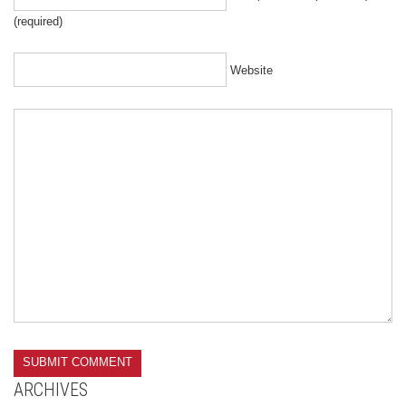
(required)
Website
ARCHIVES