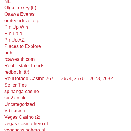
NL
Olga Turkey (tr)
Ottawa Events
ourteendriver.org
Pin Up Win
Pin-up ru
PinUp AZ
Places to Explore
public
rcawealth.com
Real Estate Trends
redbot.frl (tr)
RollDorado Casino 2671 – 2674, 2676 – 2678, 2682
Seller Tips
spinanga-casino
sut2.co.uk
Uncategorized
Vd casino
Vegas Casino (2)
vegas-casino-hero.nl
vegascasinohero.nl