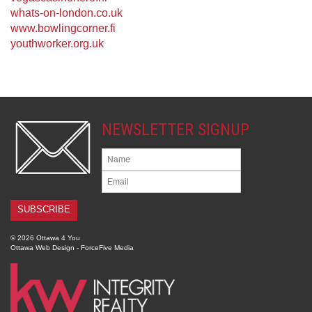
whats-on-london.co.uk
www.bowlingcorner.fi
youthworker.org.uk
NEWSLETTER SIGNUP
© 2026 Ottawa 4 You
Ottawa Web Design
-
ForceFive Media