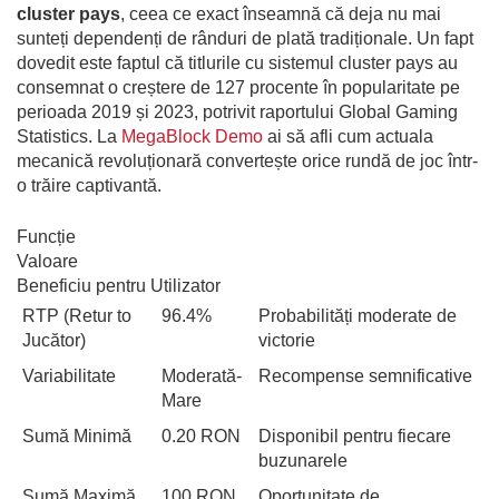
cluster pays
, ceea ce exact înseamnă că deja nu mai
sunteți dependenți de rânduri de plată tradiționale. Un fapt
dovedit este faptul că titlurile cu sistemul cluster pays au
consemnat o creștere de 127 procente în popularitate pe
perioada 2019 și 2023, potrivit raportului Global Gaming
Statistics. La
MegaBlock Demo
ai să afli cum actuala
mecanică revoluționară convertește orice rundă de joc într-
o trăire captivantă.
Funcție
Valoare
Beneficiu pentru Utilizator
RTP (Retur to
96.4%
Probabilități moderate de
Jucător)
victorie
Variabilitate
Moderată-
Recompense semnificative
Mare
Sumă Minimă
0.20 RON
Disponibil pentru fiecare
buzunarele
Sumă Maximă
100 RON
Oportunitate de