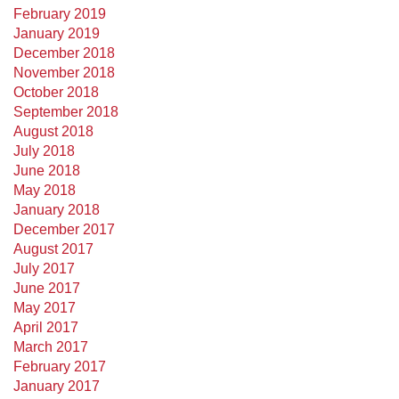
February 2019
January 2019
December 2018
November 2018
October 2018
September 2018
August 2018
July 2018
June 2018
May 2018
January 2018
December 2017
August 2017
July 2017
June 2017
May 2017
April 2017
March 2017
February 2017
January 2017