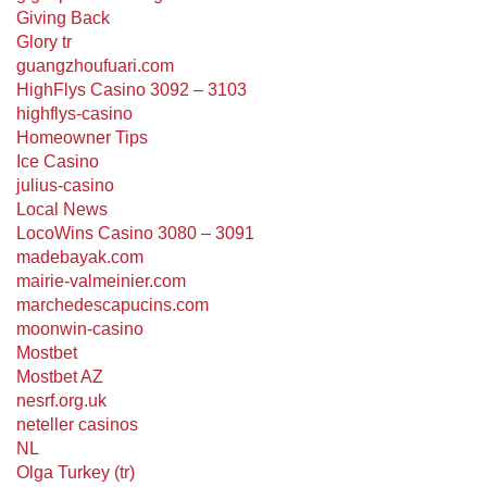
Giving Back
Glory tr
guangzhoufuari.com
HighFlys Casino 3092 – 3103
highflys-casino
Homeowner Tips
Ice Casino
julius-casino
Local News
LocoWins Casino 3080 – 3091
madebayak.com
mairie-valmeinier.com
marchedescapucins.com
moonwin-casino
Mostbet
Mostbet AZ
nesrf.org.uk
neteller casinos
NL
Olga Turkey (tr)