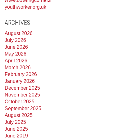
www.bowlingcorner.fi
youthworker.org.uk
ARCHIVES
August 2026
July 2026
June 2026
May 2026
April 2026
March 2026
February 2026
January 2026
December 2025
November 2025
October 2025
September 2025
August 2025
July 2025
June 2025
June 2019