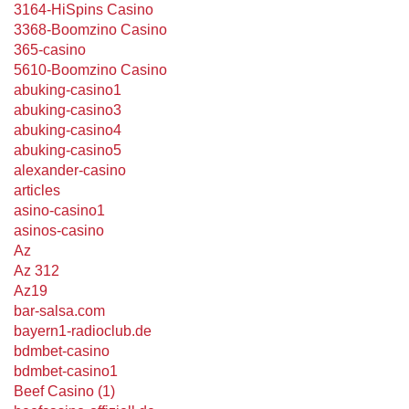
3164-HiSpins Casino
3368-Boomzino Casino
365-casino
5610-Boomzino Casino
abuking-casino1
abuking-casino3
abuking-casino4
abuking-casino5
alexander-casino
articles
asino-casino1
asinos-casino
Az
Az 312
Az19
bar-salsa.com
bayern1-radioclub.de
bdmbet-casino
bdmbet-casino1
Beef Casino (1)