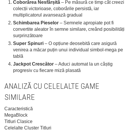
Coborârea Nesfârșită
– Pe măsură ce timp cât creezi
colecții victorioase, coborârile persistă, iar
multiplicatorul avansează gradual
Schimbarea Pieselor
– Semnele apropiate pot fi
convertite aleator în semne similare, creând posibilități
surprinzătoare
Super Spinuri
– O opțiune deosebită care asigură
venirea a măcar puțin unui individual simbol-mega pe
tablă
Jackpot Crescător
– Aduci automat la un câștig
progresiv cu fiecare miză plasată
ANALIZĂ CU CELELALTE GAME
SIMILARE
Caracteristică
MegaBlock
Titluri Clasice
Celelalte Cluster Titluri