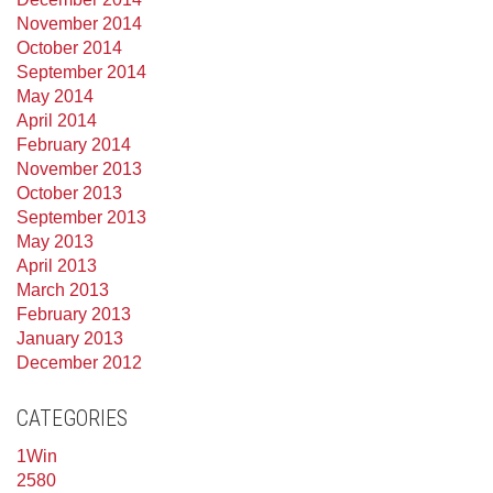
November 2014
October 2014
September 2014
May 2014
April 2014
February 2014
November 2013
October 2013
September 2013
May 2013
April 2013
March 2013
February 2013
January 2013
December 2012
CATEGORIES
1Win
2580