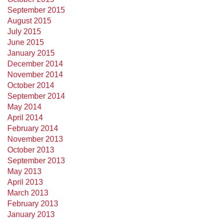
September 2015
August 2015
July 2015
June 2015
January 2015
December 2014
November 2014
October 2014
September 2014
May 2014
April 2014
February 2014
November 2013
October 2013
September 2013
May 2013
April 2013
March 2013
February 2013
January 2013