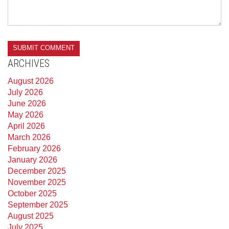
ARCHIVES
August 2026
July 2026
June 2026
May 2026
April 2026
March 2026
February 2026
January 2026
December 2025
November 2025
October 2025
September 2025
August 2025
July 2025