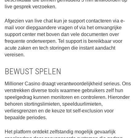
live gesprek verzoeken.
Afgezien van live chat kun je support contacteren via e-
mail voor diepgaandere vragen of via het omvangrijke
support center met boven dan vele documenten over
frequente onderwerpen. Tel support is bereikbaar voor
acute zaken en tech storingen die instant aandacht
vereisen.
BEWUST SPELEN
Millioner Casino draagt verantwoordelijkheid serieus. Ons
verstrekken diverse tools waarmee gebruikers zelf hun
speelgedrag kunnen monitoren en controleren. Hieronder
behoren stortingslimieten, speelduurlimieten,
verliesgrenzen en de keuze tot self-exclusion voor
bepaalde periodes.
Het platform ontdekt zelfstandig mogelijk gevaarlijk