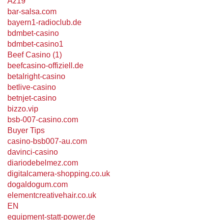
Az19
bar-salsa.com
bayern1-radioclub.de
bdmbet-casino
bdmbet-casino1
Beef Casino (1)
beefcasino-offiziell.de
betalright-casino
betlive-casino
betnjet-casino
bizzo.vip
bsb-007-casino.com
Buyer Tips
casino-bsb007-au.com
davinci-casino
diariodebelmez.com
digitalcamera-shopping.co.uk
dogaldogum.com
elementcreativehair.co.uk
EN
equipment-statt-power.de