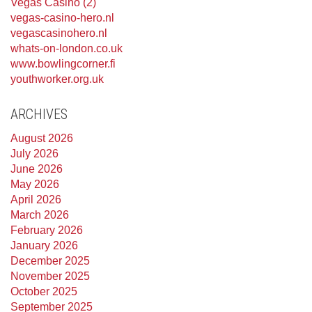
Vegas Casino (2)
vegas-casino-hero.nl
vegascasinohero.nl
whats-on-london.co.uk
www.bowlingcorner.fi
youthworker.org.uk
ARCHIVES
August 2026
July 2026
June 2026
May 2026
April 2026
March 2026
February 2026
January 2026
December 2025
November 2025
October 2025
September 2025