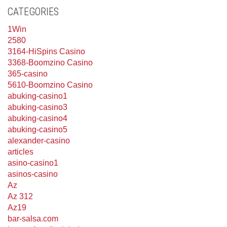
CATEGORIES
1Win
2580
3164-HiSpins Casino
3368-Boomzino Casino
365-casino
5610-Boomzino Casino
abuking-casino1
abuking-casino3
abuking-casino4
abuking-casino5
alexander-casino
articles
asino-casino1
asinos-casino
Az
Az 312
Az19
bar-salsa.com