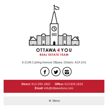
6-2148 Carling Avenue Ottawa, Ontario. K2A 1H1
Direct:
613-295-1802
Office:
613.829.1818
Email:
info@ottawa4you.com
Menu