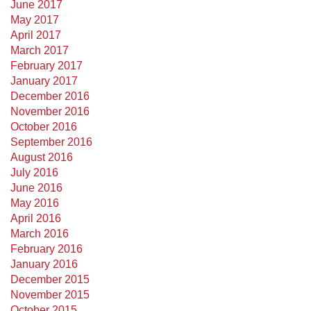
June 2017
May 2017
April 2017
March 2017
February 2017
January 2017
December 2016
November 2016
October 2016
September 2016
August 2016
July 2016
June 2016
May 2016
April 2016
March 2016
February 2016
January 2016
December 2015
November 2015
October 2015