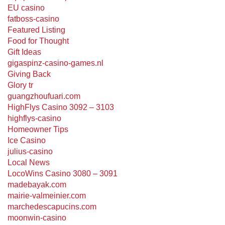
EU casino
fatboss-casino
Featured Listing
Food for Thought
Gift Ideas
gigaspinz-casino-games.nl
Giving Back
Glory tr
guangzhoufuari.com
HighFlys Casino 3092 – 3103
highflys-casino
Homeowner Tips
Ice Casino
julius-casino
Local News
LocoWins Casino 3080 – 3091
madebayak.com
mairie-valmeinier.com
marchedescapucins.com
moonwin-casino