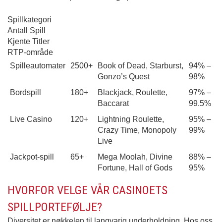
Spillkategori
Antall Spill
Kjente Titler
RTP-område
Spilleautomater
2500+
Book of Dead, Starburst,
94% –
Gonzo’s Quest
98%
Bordspill
180+
Blackjack, Roulette,
97% –
Baccarat
99.5%
Live Casino
120+
Lightning Roulette,
95% –
Crazy Time, Monopoly
99%
Live
Jackpot-spill
65+
Mega Moolah, Divine
88% –
Fortune, Hall of Gods
95%
HVORFOR VELGE VÅR CASINOETS
SPILLPORTEFØLJE?
Diversitet er nøkkelen til langvarig underholdning. Hos oss