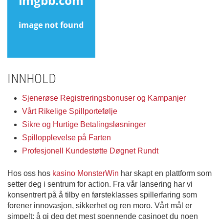
INNHOLD
Sjenerøse Registreringsbonuser og Kampanjer
Vårt Rikelige Spillportefølje
Sikre og Hurtige Betalingsløsninger
Spillopplevelse på Farten
Profesjonell Kundestøtte Døgnet Rundt
Hos oss hos
kasino MonsterWin
har skapt en plattform som
setter deg i sentrum for action. Fra vår lansering har vi
konsentrert på å tilby en førsteklasses spillerfaring som
forener innovasjon, sikkerhet og ren moro. Vårt mål er
simpelt: å gi deg det mest spennende casinoet du noen