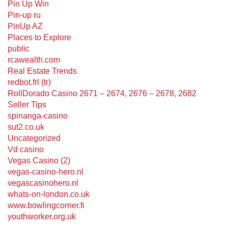
Pin Up Win
Pin-up ru
PinUp AZ
Places to Explore
public
rcawealth.com
Real Estate Trends
redbot.frl (tr)
RollDorado Casino 2671 – 2674, 2676 – 2678, 2682
Seller Tips
spinanga-casino
sut2.co.uk
Uncategorized
Vd casino
Vegas Casino (2)
vegas-casino-hero.nl
vegascasinohero.nl
whats-on-london.co.uk
www.bowlingcorner.fi
youthworker.org.uk