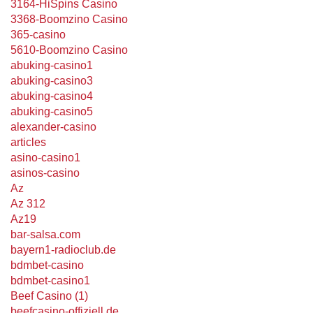
3164-HiSpins Casino
3368-Boomzino Casino
365-casino
5610-Boomzino Casino
abuking-casino1
abuking-casino3
abuking-casino4
abuking-casino5
alexander-casino
articles
asino-casino1
asinos-casino
Az
Az 312
Az19
bar-salsa.com
bayern1-radioclub.de
bdmbet-casino
bdmbet-casino1
Beef Casino (1)
beefcasino-offiziell.de