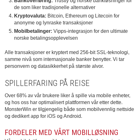
Bankoverføring:
Trustly og norske bankløsninger for
de som liker tradisjonelle alternativer
Kryptovaluta:
Bitcoin, Ethereum og Litecoin for
anonyme og lynraske transaksjoner
Mobilbetalinger:
Vipps-integrasjon for den ultimate
norske betalingsopplevelsen
Alle transaksjoner er kryptert med 256-bit SSL-teknologi,
samme nivå som internasjonale banker benytter. Vi tar
personvern og datasikkerhet på største alvor.
SPILLERFARING PÅ REISE
Over 68% av vår brukere liker å spille via mobile enheter,
og hos oss har optimalisert plattformen vår etter dette.
MonsterWin er tilgjengelig både som mobilvennlig nettside
og dedikert app for iOS og Android.
FORDELER MED VÅRT MOBILLØSNING