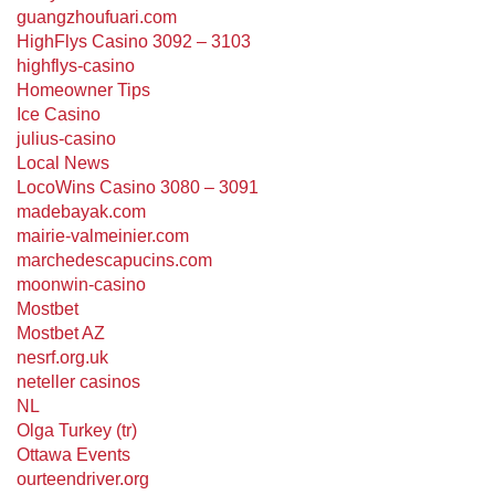
guangzhoufuari.com
HighFlys Casino 3092 – 3103
highflys-casino
Homeowner Tips
Ice Casino
julius-casino
Local News
LocoWins Casino 3080 – 3091
madebayak.com
mairie-valmeinier.com
marchedescapucins.com
moonwin-casino
Mostbet
Mostbet AZ
nesrf.org.uk
neteller casinos
NL
Olga Turkey (tr)
Ottawa Events
ourteendriver.org