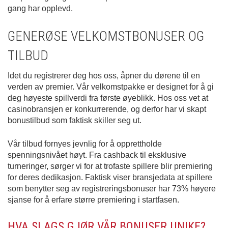
gang har opplevd.
GENERØSE VELKOMSTBONUSER OG
TILBUD
Idet du registrerer deg hos oss, åpner du dørene til en
verden av premier. Vår velkomstpakke er designet for å gi
deg høyeste spillverdi fra første øyeblikk. Hos oss vet at
casinobransjen er konkurrerende, og derfor har vi skapt
bonustilbud som faktisk skiller seg ut.
Vår tilbud fornyes jevnlig for å opprettholde
spenningsnivået høyt. Fra cashback til eksklusive
turneringer, sørger vi for at trofaste spillere blir premiering
for deres dedikasjon. Faktisk viser bransjedata at spillere
som benytter seg av registreringsbonuser har 73% høyere
sjanse for å erfare større premiering i startfasen.
HVA SLAGS GJØR VÅR BONUSER UNIKE?