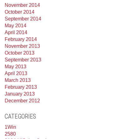
November 2014
October 2014
September 2014
May 2014
April 2014
February 2014
November 2013
October 2013
September 2013
May 2013
April 2013
March 2013
February 2013
January 2013
December 2012
CATEGORIES
1Win
2580