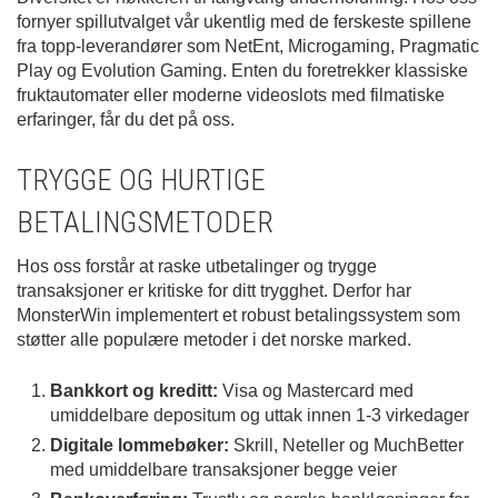
fornyer spillutvalget vår ukentlig med de ferskeste spillene
fra topp-leverandører som NetEnt, Microgaming, Pragmatic
Play og Evolution Gaming. Enten du foretrekker klassiske
fruktautomater eller moderne videoslots med filmatiske
erfaringer, får du det på oss.
TRYGGE OG HURTIGE
BETALINGSMETODER
Hos oss forstår at raske utbetalinger og trygge
transaksjoner er kritiske for ditt trygghet. Derfor har
MonsterWin implementert et robust betalingssystem som
støtter alle populære metoder i det norske marked.
Bankkort og kreditt:
Visa og Mastercard med
umiddelbare depositum og uttak innen 1-3 virkedager
Digitale lommebøker:
Skrill, Neteller og MuchBetter
med umiddelbare transaksjoner begge veier