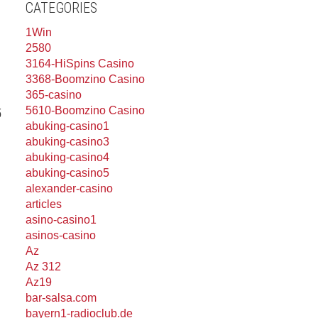
CATEGORIES
1Win
2580
3164-HiSpins Casino
3368-Boomzino Casino
365-casino
5610-Boomzino Casino
ő
abuking-casino1
abuking-casino3
abuking-casino4
abuking-casino5
alexander-casino
articles
asino-casino1
asinos-casino
Az
Az 312
Az19
bar-salsa.com
bayern1-radioclub.de