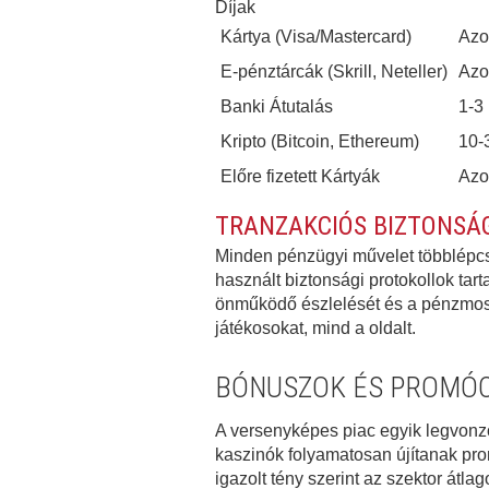
Díjak
Kártya (Visa/Mastercard)
Azo
E-pénztárcák (Skrill, Neteller)
Azo
Banki Átutalás
1-3
Kripto (Bitcoin, Ethereum)
10-
Előre fizetett Kártyák
Azo
TRANZAKCIÓS BIZTONSÁ
Minden pénzügyi művelet többlépcső
használt biztonsági protokollok tar
önműködő észlelését és a pénzmosá
játékosokat, mind a oldalt.
BÓNUSZOK ÉS PROMÓC
A versenyképes piac egyik legvonz
kaszinók folyamatosan újítanak pro
igazolt tény szerint az szektor átl