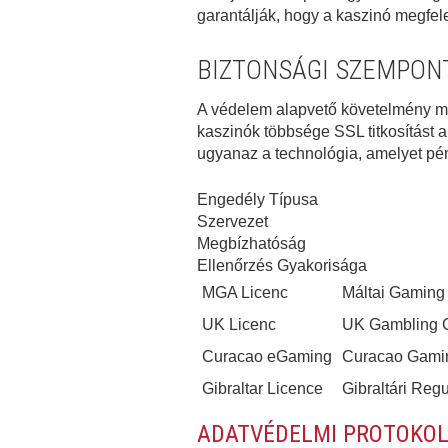
garantálják, hogy a kaszinó megfe
BIZTONSÁGI SZEMPON
A védelem alapvető követelmény min
kaszinók többsége SSL titkosítást a
ugyanaz a technológia, amelyet pé
Engedély Típusa
Szervezet
Megbízhatóság
Ellenőrzés Gyakorisága
MGA Licenc
Máltai Gaming 
UK Licenc
UK Gambling 
Curacao eGaming
Curacao Gamin
Gibraltar Licence
Gibraltári Regu
ADATVÉDELMI PROTOKO