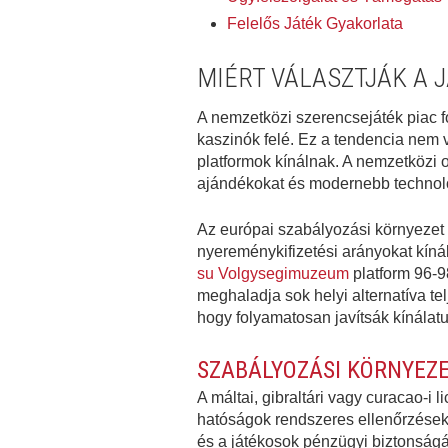
Felelős Játék Gyakorlata
MIÉRT VÁLASZTJÁK A 
A nemzetközi szerencsejáték piac fo
kaszinók felé. Ez a tendencia nem 
platformok kínálnak. A nemzetközi 
ajándékokat és modernebb technoló
Az európai szabályozási környezet
nyereménykifizetési arányokat kín
su Volgysegimuzeum
platform 96-9
meghaladja sok helyi alternatíva te
hogy folyamatosan javítsák kínálatu
SZABÁLYOZÁSI KÖRNYEZE
A máltai, gibraltári vagy curacao-i 
hatóságok rendszeres ellenőrzéseke
és a játékosok pénzügyi biztonságá