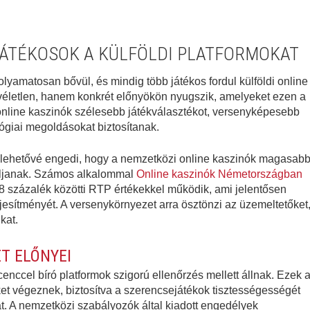
JÁTÉKOSOK A KÜLFÖLDI PLATFORMOKAT
lyamatosan bővül, és mindig több játékos fordul külföldi online
véletlen, hanem konkrét előnyökön nyugszik, amelyeket ezen a
online kaszinók szélesebb játékválasztékot, versenyképesebb
giai megoldásokat biztosítanak.
 lehetővé engedi, hogy a nemzetközi online kaszinók magasab
áljanak. Számos alkalommal
Online kaszinók Németországban
8 százalék közötti RTP értékekkel működik, ami jelentősen
ljesítményét. A versenykörnyezet arra ösztönzi az üzemeltetőket
kat.
T ELŐNYEI
licenccel bíró platformok szigorú ellenőrzés mellett állnak. Ezek 
t végeznek, biztosítva a szerencsejátékok tisztességességét
t. A nemzetközi szabályozók által kiadott engedélyek