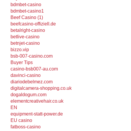
bdmbet-casino
bdmbet-casino1
Beef Casino (1)
beefcasino-offiziell.de
betalright-casino
betlive-casino
betnjet-casino
bizzo.vip
bsb-007-casino.com
Buyer Tips
casino-bsb007-au.com
davinci-casino
diariodebelmez.com
digitalcamera-shopping.co.uk
dogaldogum.com
elementcreativehair.co.uk
EN
equipment-statt-power.de
EU casino
fatboss-casino