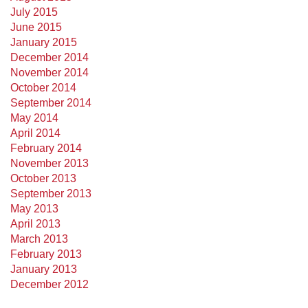
July 2015
June 2015
January 2015
December 2014
November 2014
October 2014
September 2014
May 2014
April 2014
February 2014
November 2013
October 2013
September 2013
May 2013
April 2013
March 2013
February 2013
January 2013
December 2012