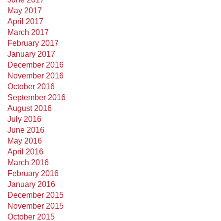
May 2017
April 2017
March 2017
February 2017
January 2017
December 2016
November 2016
October 2016
September 2016
August 2016
July 2016
June 2016
May 2016
April 2016
March 2016
February 2016
January 2016
December 2015
November 2015
October 2015