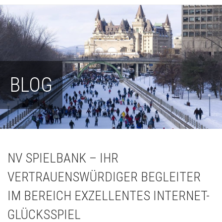
BLOG
NV SPIELBANK – IHR
VERTRAUENSWÜRDIGER BEGLEITER
IM BEREICH EXZELLENTES INTERNET-
GLÜCKSSPIEL