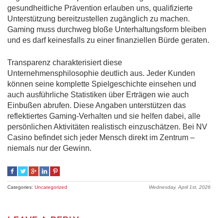
gesundheitliche Prävention erlauben uns, qualifizierte
Unterstützung bereitzustellen zugänglich zu machen.
Gaming muss durchweg bloße Unterhaltungsform bleiben
und es darf keinesfalls zu einer finanziellen Bürde geraten.
Transparenz charakterisiert diese
Unternehmensphilosophie deutlich aus. Jeder Kunden
können seine komplette Spielgeschichte einsehen und
auch ausführliche Statistiken über Erträgen wie auch
Einbußen abrufen. Diese Angaben unterstützen das
reflektiertes Gaming-Verhalten und sie helfen dabei, alle
persönlichen Aktivitäten realistisch einzuschätzen. Bei NV
Casino befindet sich jeder Mensch direkt im Zentrum –
niemals nur der Gewinn.
Categories:
Uncategorized
Wednesday, April 1st, 2026