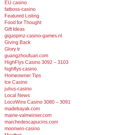
EU casino
fatboss-casino
Featured Listing
Food for Thought
Gift Ideas
gigaspinz-casino-games.nl
Giving Back
Glory tr
guangzhoufuari.com
HighFlys Casino 3092 – 3103
highflys-casino
Homeowner Tips
Ice Casino
julius-casino
Local News
LocoWins Casino 3080 – 3091
madebayak.com
mairie-valmeinier.com
marchedescapucins.com
moonwin-casino