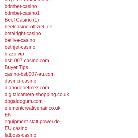
bdmbet-casino
bdmbet-casino1
Beef Casino (1)
beefcasino-offiziell.de
betalright-casino
betlive-casino
betnjet-casino
bizzo.vip
bsb-007-casino.com
Buyer Tips
casino-bsb007-au.com
davinci-casino
diariodebelmez.com
digitalcamera-shopping.co.uk
dogaldogum.com
elementcreativehair.co.uk
EN
equipment-statt-power.de
EU casino
fatboss-casino