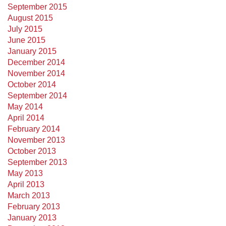
September 2015
August 2015
July 2015
June 2015
January 2015
December 2014
November 2014
October 2014
September 2014
May 2014
April 2014
February 2014
November 2013
October 2013
September 2013
May 2013
April 2013
March 2013
February 2013
January 2013