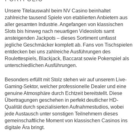
Unsere Titelauswahl beim NV Casino beinhaltet
zahlreiche tausend Spiele von etablierten Anbietern aus
aller gesamten Industrie. Angefangen von klassischen
Slots bis hinweg nach neuartigen Videoslots samt
ansteigenden Jackpots – dieses Sortiment umfasst
jegliche Geschmäcker komplett ab. Fans von Tischspielen
entdecken bei uns zahlreiche Ausführungen des
Roulettespiels, Blackjack, Baccarat sowie Pokerspiel als
unterschiedlichen Ausführungen.
Besonders erfüllt mit Stolz stehen wir auf unserem Live-
Gaming-Sektor, welcher professionelle Dealer und eine
genuine Atmosphäre durch Echtzeit bereitstellt. Diese
Übertragungen geschehen in perfekt deutlicher HD-
Qualität durch spezialisierten Aufnahmestudios, wobei
jede Austausch unter sonstigen Teilnehmern dieses
gemeinschaftliche Moment von klassischen Casinos ins
digitale Ära bringt.