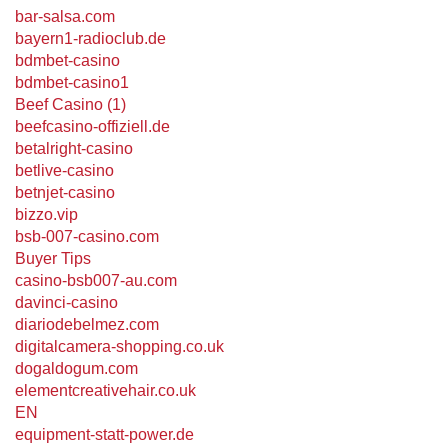
bar-salsa.com
bayern1-radioclub.de
bdmbet-casino
bdmbet-casino1
Beef Casino (1)
beefcasino-offiziell.de
betalright-casino
betlive-casino
betnjet-casino
bizzo.vip
bsb-007-casino.com
Buyer Tips
casino-bsb007-au.com
davinci-casino
diariodebelmez.com
digitalcamera-shopping.co.uk
dogaldogum.com
elementcreativehair.co.uk
EN
equipment-statt-power.de