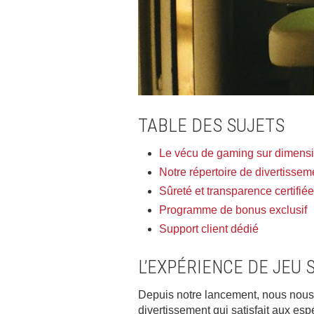
TABLE DES SUJETS
Le vécu de gaming sur dimens
Notre répertoire de divertissem
Sûreté et transparence certifié
Programme de bonus exclusif
Support client dédié
L’EXPÉRIENCE DE JEU
Depuis notre lancement, nous nous
divertissement qui satisfait aux es