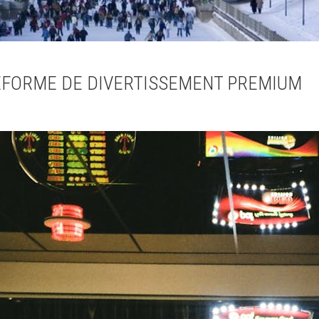
TEFORME DE DIVERTISSEMENT PREMIUM