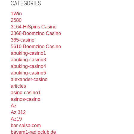
CATEGORIES
1Win
2580
3164-HiSpins Casino
3368-Boomzino Casino
365-casino
5610-Boomzino Casino
abuking-casino1
abuking-casino3
abuking-casino4
abuking-casino5
alexander-casino
articles
asino-casino1
asinos-casino
Az
Az 312
Az19
bar-salsa.com
bayern1-radioclub.de