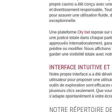
propre casino a été conçu avec une 
et divertissement responsable. Tou
pour assurer une utilisation fluide,
exceptionnelle.
Une plateforme
Oly bet
repose sur 
une justice totale dans chaque part
approuvés internationalement, garan
prédire ou modifier. Nous affichons
garder une visibilité totale avec n
INTERFACE INTUITIVE E
Notre propre interface a a été déve
utilisateur pour proposer une utilis
outils de exploration sont efficaces
plusieurs clics seulement. Que vous
s’adapte spontanément à votre écra
NOTRE RÉPERTOIRE DE