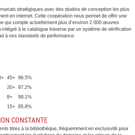
ariats stratégiques avec des studios de conception les plus
ment en internet. Cette coopération nous permet de offrir une
 qui compte actuellement plus d’environ 2 000 œuvres
ntégré à le catalogue traverse par un système de vérification
fait à nos standards de performance.
0+
45+
96.5%
20+
97.2%
8+
98.1%
15+
95.8%
TION CONSTANTE
ts titres à la bibliothèque, fréquemment en exclusivité pour