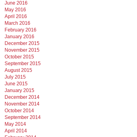
June 2016
May 2016
April 2016
March 2016
February 2016
January 2016
December 2015
November 2015
October 2015
September 2015
August 2015
July 2015
June 2015
January 2015
December 2014
November 2014
October 2014
September 2014
May 2014
April 2014