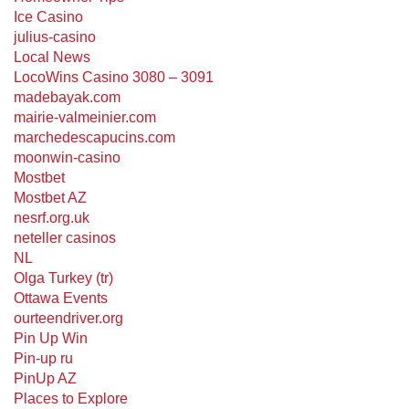
Ice Casino
julius-casino
Local News
LocoWins Casino 3080 – 3091
madebayak.com
mairie-valmeinier.com
marchedescapucins.com
moonwin-casino
Mostbet
Mostbet AZ
nesrf.org.uk
neteller casinos
NL
Olga Turkey (tr)
Ottawa Events
ourteendriver.org
Pin Up Win
Pin-up ru
PinUp AZ
Places to Explore