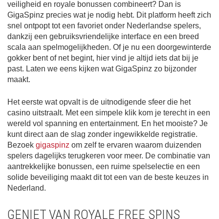
veiligheid en royale bonussen combineert? Dan is
GigaSpinz precies wat je nodig hebt. Dit platform heeft zich
snel ontpopt tot een favoriet onder Nederlandse spelers,
dankzij een gebruiksvriendelijke interface en een breed
scala aan spelmogelijkheden. Of je nu een doorgewinterde
gokker bent of net begint, hier vind je altijd iets dat bij je
past. Laten we eens kijken wat GigaSpinz zo bijzonder
maakt.
Het eerste wat opvalt is de uitnodigende sfeer die het
casino uitstraalt. Met een simpele klik kom je terecht in een
wereld vol spanning en entertainment. En het mooiste? Je
kunt direct aan de slag zonder ingewikkelde registratie.
Bezoek
gigaspinz
om zelf te ervaren waarom duizenden
spelers dagelijks terugkeren voor meer. De combinatie van
aantrekkelijke bonussen, een ruime spelselectie en een
solide beveiliging maakt dit tot een van de beste keuzes in
Nederland.
GENIET VAN ROYALE FREE SPINS