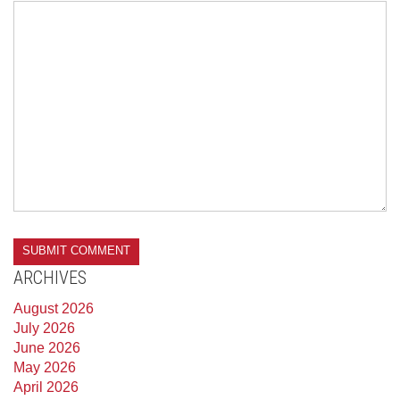
ARCHIVES
August 2026
July 2026
June 2026
May 2026
April 2026