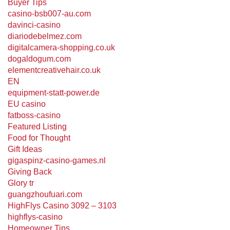
Buyer Tips
casino-bsb007-au.com
davinci-casino
diariodebelmez.com
digitalcamera-shopping.co.uk
dogaldogum.com
elementcreativehair.co.uk
EN
equipment-statt-power.de
EU casino
fatboss-casino
Featured Listing
Food for Thought
Gift Ideas
gigaspinz-casino-games.nl
Giving Back
Glory tr
guangzhoufuari.com
HighFlys Casino 3092 – 3103
highflys-casino
Homeowner Tips