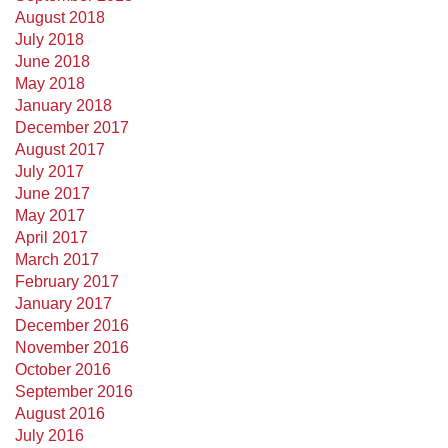
August 2018
July 2018
June 2018
May 2018
January 2018
December 2017
August 2017
July 2017
June 2017
May 2017
April 2017
March 2017
February 2017
January 2017
December 2016
November 2016
October 2016
September 2016
August 2016
July 2016