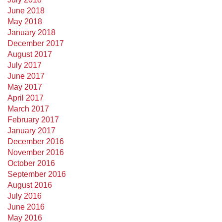
June 2018
May 2018
January 2018
December 2017
August 2017
July 2017
June 2017
May 2017
April 2017
March 2017
February 2017
January 2017
December 2016
November 2016
October 2016
September 2016
August 2016
July 2016
June 2016
May 2016